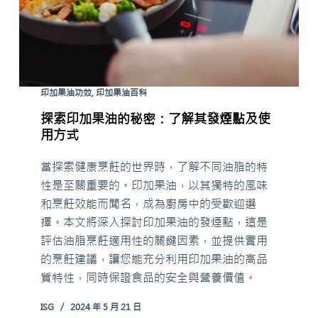
印加果油功效
,
印加果油百科
探索印加果油的秘密：了解其發煙點及使
用方式
當探索健康烹飪的世界時，了解不同油脂的特
性是至關重要的。印加果油，以其獨特的風味
和烹飪效能而聞名，成為廚房中的受歡迎選
擇。本文將深入探討印加果油的發煙點，這是
評估油脂烹飪適用性的關鍵因素，並提供實用
的烹飪建議，讓您能充分利用印加果油的高品
質特性，同時保證食品的安全與營養價值。
ISG
2024 年 5 月 21 日