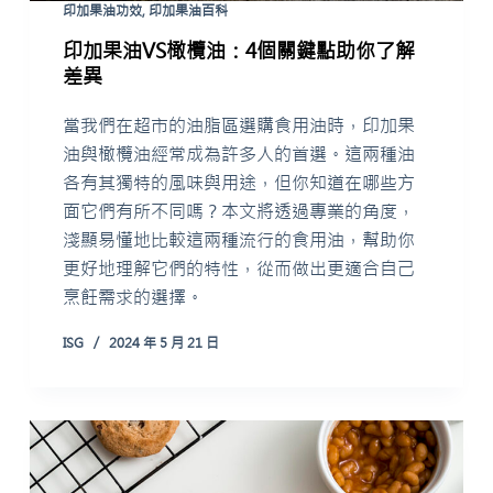
印加果油功效
,
印加果油百科
印加果油VS橄欖油：4個關鍵點助你了解
差異
當我們在超市的油脂區選購食用油時，印加果
油與橄欖油經常成為許多人的首選。這兩種油
各有其獨特的風味與用途，但你知道在哪些方
面它們有所不同嗎？本文將透過專業的角度，
淺顯易懂地比較這兩種流行的食用油，幫助你
更好地理解它們的特性，從而做出更適合自己
烹飪需求的選擇。
ISG
2024 年 5 月 21 日