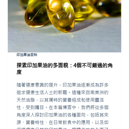
u
n
g
印加果油百科
探索印加果油的多面貌：4個不可錯過的角
度
隨著健康意識的提升，印加果油逐漸成為許多
追求健康生活人士的新寵。這種來自南美洲的
天然油脂，以其獨特的營養組成和使用靈活
性，受到矚目。在本篇博客中，我們將從多個
角度深入探討印加果油的各種面向，包括其來
源、營養特性、在日常飲食中的應用，以及如