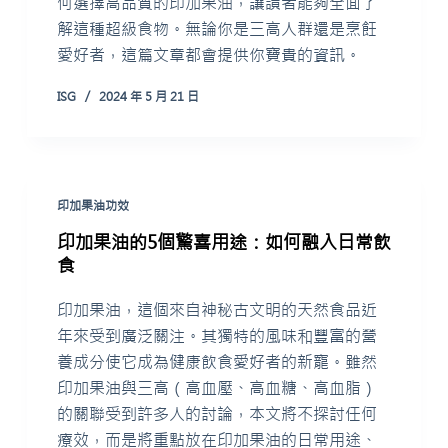
何選擇高品質的印加果油，讓讀者能夠全面了
解這種超級食物。無論你是三高人群還是烹飪
愛好者，這篇文章都會提供你寶貴的資訊。
ISG
2024 年 5 月 21 日
印加果油功效
印加果油的5個驚喜用途：如何融入日常飲
食
印加果油，這個來自神秘古文明的天然食品近
年來受到廣泛關注。其獨特的風味和豐富的營
養成分使它成為健康飲食愛好者的新寵。雖然
印加果油與三高（高血壓、高血糖、高血脂）
的關聯受到許多人的討論，本文將不探討任何
療效，而是將重點放在印加果油的日常用途、