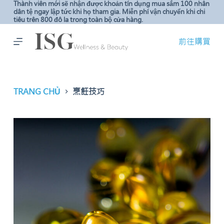
Thành viên mới sẽ nhận được khoản tín dụng mua sắm 100 nhân
C
dân tệ ngay lập tức khi họ tham gia. Miễn phí vận chuyển khi chi
tiêu trên 800 đô la trong toàn bộ cửa hàng.
h
u
前往購買
y
ể
n
đ
TRANG CHỦ
烹飪技巧
ế
n
p
h
ầ
n
n
ộ
i
d