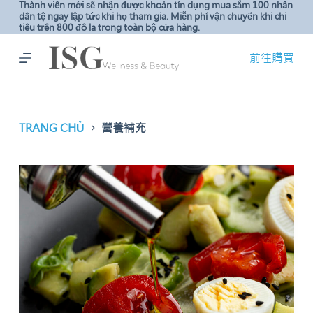
Thành viên mới sẽ nhận được khoản tín dụng mua sắm 100 nhân
C
dân tệ ngay lập tức khi họ tham gia. Miễn phí vận chuyển khi chi
tiêu trên 800 đô la trong toàn bộ cửa hàng.
h
u
前往購買
y
ể
n
đ
TRANG CHỦ
營養補充
ế
n
p
h
ầ
n
n
ộ
i
d