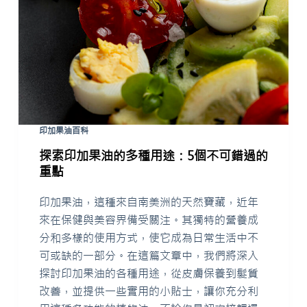
u
n
g
印加果油百科
探索印加果油的多種用途：5個不可錯過的
重點
印加果油，這種來自南美洲的天然寶藏，近年
來在保健與美容界備受關注。其獨特的營養成
分和多樣的使用方式，使它成為日常生活中不
可或缺的一部分。在這篇文章中，我們將深入
探討印加果油的各種用途，從皮膚保養到髮質
改善，並提供一些實用的小貼士，讓你充分利