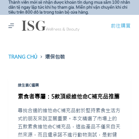
Thành viên mới sẽ nhận được khoản tín dụng mua sắm 100 nhân
C
dân tệ ngay lập tức khi họ tham gia. Miễn phí vận chuyển khi chi
tiêu trên 800 đô la trong toàn bộ cửa hàng.
h
u
前往購買
y
ể
n
đ
TRANG CHỦ
環保包裝
ế
n
p
維生素C選購
h
ầ
素食者專屬：5款頂級維他命C補充品推薦
n
尋找合適的維他命C補充品對於堅持素食生活方
n
式的朋友來說至關重要。本文精選了市場上的
ộ
五款素食維他命C補充品，這些產品不僅來自天
i
然來源，而且還承諾不進行動物測試，是對健
d