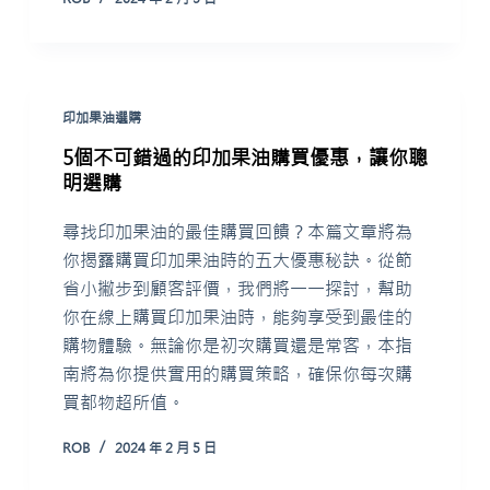
印加果油選購
5個不可錯過的印加果油購買優惠，讓你聰
明選購
尋找印加果油的最佳購買回饋？本篇文章將為
你揭露購買印加果油時的五大優惠秘訣。從節
省小撇步到顧客評價，我們將一一探討，幫助
你在線上購買印加果油時，能夠享受到最佳的
購物體驗。無論你是初次購買還是常客，本指
南將為你提供實用的購買策略，確保你每次購
買都物超所值。
ROB
2024 年 2 月 5 日