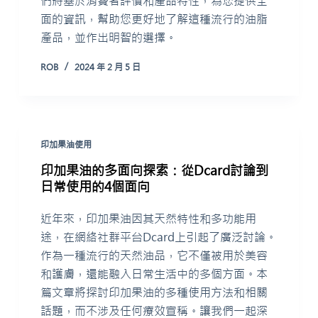
們將基於消費者評價和產品特性，為您提供全
面的資訊，幫助您更好地了解這種流行的油脂
產品，並作出明智的選擇。
ROB
2024 年 2 月 5 日
印加果油使用
印加果油的多面向探索：從Dcard討論到
日常使用的4個面向
近年來，印加果油因其天然特性和多功能用
途，在網絡社群平台Dcard上引起了廣泛討論。
作為一種流行的天然油品，它不僅被用於美容
和護膚，還能融入日常生活中的多個方面。本
篇文章將探討印加果油的多種使用方法和相關
話題，而不涉及任何療效宣稱。讓我們一起深