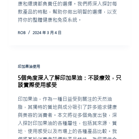
康和環境都負責任的選擇。我們將深入探討每
u
款產品的特點，幫助你做出明智的選擇，以支
n
持你的整體健康和免疫系統。
g
ROB
2024 年 3 月 4 日
印加果油使用
5個角度深入了解印加果油：不談療效，只
談實際使用感受
印加果油，作為一種日益受到關注的天然油
脂，其獨特的質地與成分吸引了許多追求健康
與美容的消費者。本文將從多個角度出發，深
入探討印加果油的各種屬性，包括其來源、質
地、使用感受以及市場上的各種產品比較。我