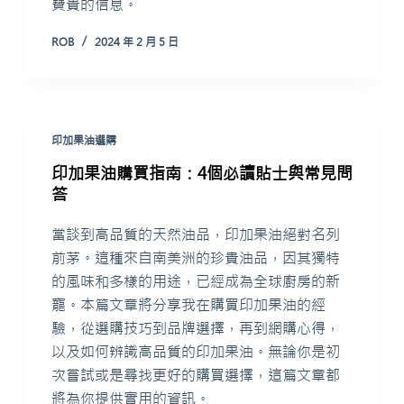
寶貴的信息。
ROB
2024 年 2 月 5 日
印加果油選購
印加果油購買指南：4個必讀貼士與常見問
答
當談到高品質的天然油品，印加果油絕對名列
前茅。這種來自南美洲的珍貴油品，因其獨特
的風味和多樣的用途，已經成為全球廚房的新
寵。本篇文章將分享我在購買印加果油的經
驗，從選購技巧到品牌選擇，再到網購心得，
以及如何辨識高品質的印加果油。無論你是初
次嘗試或是尋找更好的購買選擇，這篇文章都
將為你提供實用的資訊。