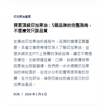
印加果油選擇
探索頂級印加果油：5個品牌的完整指南，
不提療效只談品質
在尋找印加果油的過程中，品牌的選擇至關重
要。本篇文章將帶領您深入了解印加果油，並
提供網友在PTT上推薦的頂級品牌，讓您不需提
及療效，也能根據品質、口碑、包裝與價格等
因素做出明智選擇。我們將一步步揭開印加果
油的神秘面紗，從成分分析到實際使用者的反
饋，全方位評估，確保您能找到適合自己的印
加果油產品。
ROB
2024 年 2 月 4 日