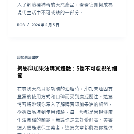
入了解這種神奇的天然產品，看看它如何成為
現代生活中不可或缺的一部分。
ROB
2024 年 2 月 5 日
印加果油選購
揭秘印加果油購買體驗：5個不可忽視的細
節
在尋找天然且多功能的油脂時，印加果油因其
豐富的使用方式和口碑而受到廣泛關注。這篇
博客將帶領你深入了解購買印加果油的細節，
從選擇品牌到使用體驗，每一步都是實現健康
生活風格的關鍵。無論你是烹飪愛好者、美容
達人還是環保主義者，這篇文章都將為你提供