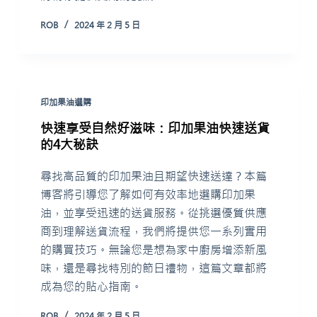
ROB
2024 年 2 月 5 日
印加果油選購
快速享受自然好滋味：印加果油快速送貨
的4大秘訣
尋找高品質的印加果油且期望快速送達？本篇
博客將引導您了解如何有效率地選購印加果
油，並享受迅速的送貨服務。從挑選優質供應
商到理解送貨流程，我們將提供您一系列實用
的購買技巧。無論您是想為家中廚房增添新風
味，還是尋找特別的節日禮物，這篇文章都將
成為您的貼心指南。
ROB
2024 年 2 月 5 日