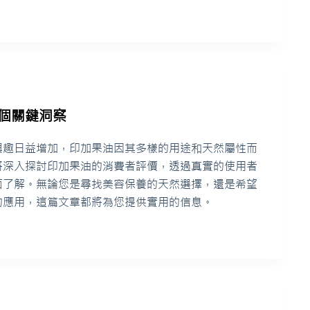
個關鍵洞察
興趣日益增加，印加果油因其多樣的用途和天然屬性而
將深入探討印加果油的消費者評價，透過真實的使用者
面了解。無論您是尋找美容保養的天然選擇，還是希望
的應用，這篇文章都將為您提供實用的信息。