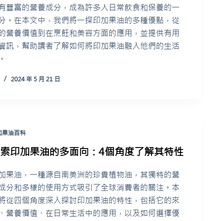
有豐富的營養成分，成為許多人日常飲食和保養的一
分。在本文中，我們將一探印加果油的多種優點，從
的營養價值到在烹飪和美容方面的應用，並提供有用
資訊，幫助讀者了解如何將印加果油融入他們的生活
。
2024 年 5 月 21 日
加果油百科
探索印加果油的多面向：4個角度了解其特性
加果油，一種源自南美洲的珍貴植物油，其獨特的營
成分和多樣的使用方式吸引了全球消費者的關注。本
將從四個角度深入探討印加果油的特性，包括它的來
、營養價值、在日常生活中的應用，以及如何選擇優