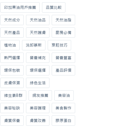
印加果油用戶推薦
品質比較
天然成分
天然油品
天然油脂
天然產品
天然護膚
廚房必備
植物油
洗卸慕斯
烹飪技巧
熱門選擇
營養補充
營養豐富
環保包裝
環保選擇
產品評價
皮膚保濕
綠色生活
維生素B群
網友推薦
美容油
美容秘訣
美容護理
美食製作
膚質保養
膚質改善
膠原蛋白