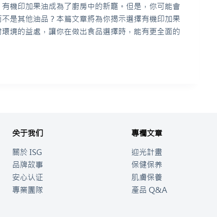
，有機印加果油成為了廚房中的新寵。但是，你可能會
而不是其他油品？本篇文章將為你揭示選擇有機印加果
對環境的益處，讓你在做出食品選擇時，能有更全面的
关于我们
專欄文章
關於 ISG
迎光計畫
品牌故事
保健保养
安心认证
肌膚保養
專業團隊
產品 Q&A