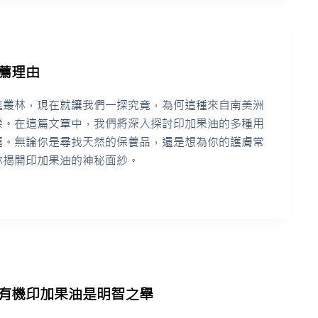
薦理由
進叢林，現在就讓我們一探究竟，為何這種來自南美洲
崇。在這篇文章中，我們將深入探討印加果油的多種用
寵。無論你是尋找天然的保養品，還是想為你的護膚常
你揭開印加果油的神秘面紗。
有機印加果油是明智之舉