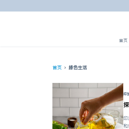
跳
过
内
容
首页
首页
綠色生活
印
印
和