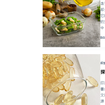
含
部
它
的
中
ISG
印
印
養
文
源