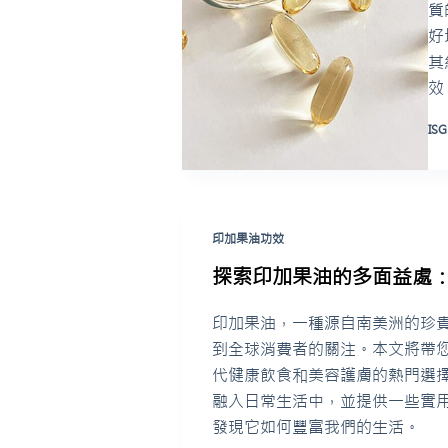
質
好
其
效
ISG
印加果油功效
探索印加果油的多面益處
印加果油，一種源自南美洲的珍
到全球消費者的關注。本文將帶
代健康飲食和美容護膚的熱門選
融入日常生活中，並提供一些實
發現它如何豐富我們的生活。