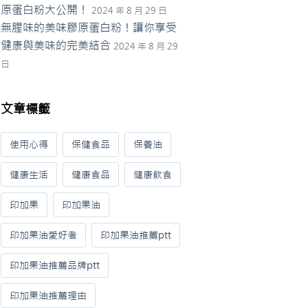
原蛋白粉大公開！
2024 年 8 月 29 日
無腥味的美味膠原蛋白粉！讓你享受
健康與美味的完美結合
2024 年 8 月 29
日
文章標籤
使用心得
保健食品
保養油
健康生活
健康食品
健康飲食
印加果
印加果油
印加果油愛好者
印加果油推薦ptt
印加果油推薦品牌ptt
印加果油推薦理由