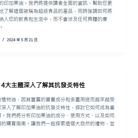
的印加果油。我們將提供讀者全面的資訊，幫助您更
地了解這個被稱為超級食品的產品，同時強調如何將
納入您的飲食和生活中，而不會涉及任何具體的療
。
2024 年 5 月 21 日
：4大主題深入了解其抗發炎特性
貴植物油，因其豐富的營養成分和多重用途而越來越受
您深入了解印加果油的抗發炎特性，探討它如何成為當
擇。我們將分析印加果油的成分、使用方式、以及如何
用的購買指南。讓我們一起探索這個大自然的禮物，並