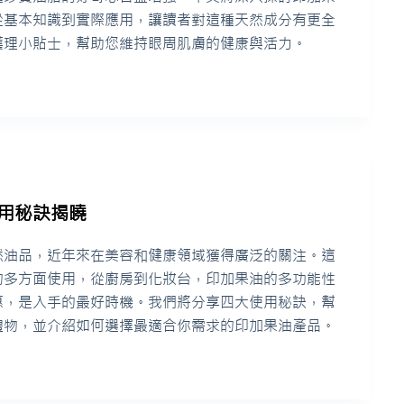
從基本知識到實際應用，讓讀者對這種天然成分有更全
護理小貼士，幫助您維持眼周肌膚的健康與活力。
用秘訣揭曉
然油品，近年來在美容和健康領域獲得廣泛的關注。這
的多方面使用，從廚房到化妝台，印加果油的多功能性
惠，是入手的最好時機。我們將分享四大使用秘訣，幫
禮物，並介紹如何選擇最適合你需求的印加果油產品。