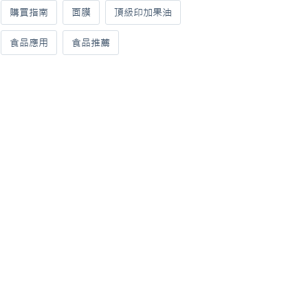
購買指南
面膜
頂級印加果油
食品應用
食品推薦