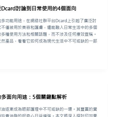
Dcard討論到日常使用的4個面向
多功能用途，在網絡社群平台Dcard上引起了廣泛討
它不僅被用於美容和護膚，還能融入日常生活中的多個
的多種使用方法和相關話題，而不涉及任何療效宣稱。
天然產品，看看它如何成為現代生活中不可或缺的一部
的多面向用途：5個關鍵點解析
果油逐漸成為眼部護理中不可或缺的一環。其豐富的營
種珍貴油脂的好奇心日益增強。本文將深入探討印加果