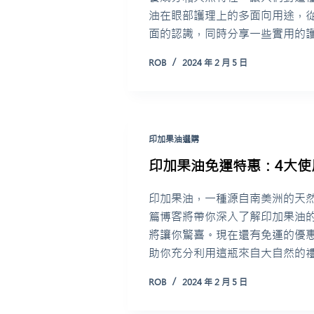
油在眼部護理上的多面向用途，
面的認識，同時分享一些實用的
ROB
2024 年 2 月 5 日
印加果油選購
印加果油免運特惠：4大使
印加果油，一種源自南美洲的天
篇博客將帶你深入了解印加果油
將讓你驚喜。現在還有免運的優
助你充分利用這瓶來自大自然的
ROB
2024 年 2 月 5 日