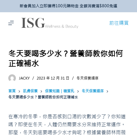
新會員加入立即獲得100元購物金 全館消費滿$800免運
跳
至
主
前往購買
要
內
容
冬天要喝多少水？營養師教你如何
正確補水
JACKY
2023 年 12 月 31 日
冬天保養順序
首頁
肌膚保養
保養知識｜精質乳
冬天保養順序
冬天要喝多少水？營養師教你如何正確補水
在寒冷的冬季，你是否感到口渴的次數減少了？你知道
嗎？即使在冬天，人體仍然需要水分來維持正常運作。
那麼，冬天到底要喝多少水才夠呢？根據營養師林雨薇