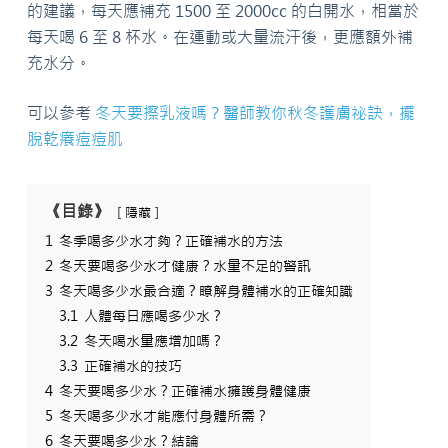
的建議，每天應補充 1500 至 2000cc 的白開水，相當於
每天喝 6 至 8 杯水。在運動或大量流汗後，更應額外補
充水分。
可以參考
冬天要擦乳液嗎？醫師教你秋冬護膚祕訣，擺
脫乾癢痘痘肌
《目錄》
隱藏
1
冬季喝多少水才夠？正確補水的方法
2
冬天要喝多少水才健康？水量不足的警訊
3
冬天喝多少水最合適？瞭解身體補水的正確知識
3.1
人體每日應喝多少水？
3.2
冬天喝水量應增加嗎？
3.3
正確補水的技巧
4
冬天要喝多少水？正確補水擁護身體健康
5
冬天喝多少水才能應付身體所需？
6
冬天要喝多少水？結論