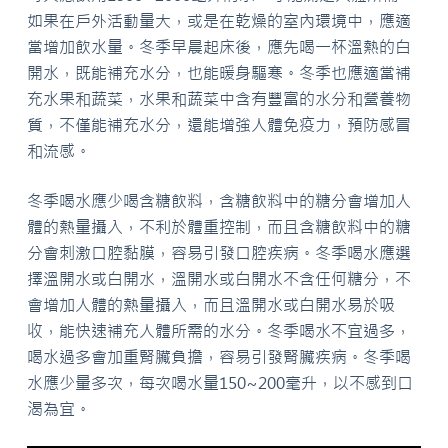
如果在戶外活動量大，或是在乾燥的室內環境中，應適
當增加飲水量。冬季早晨起床後，應先喝一杯溫熱的白
開水，既能補充水分，也能暖身驅寒。冬季也應適當補
充水果和蔬菜，水果和蔬菜中含有豐富的水分和營養物
質，不僅能補充水分，還能增強人體免疫力，預防感冒
和流感。
冬季喝水應少喝含糖飲料，含糖飲料中的糖分會增加人
體的熱量攝入，不利於體重控制，而且含糖飲料中的糖
分會刺激口腔黏膜，容易引發口腔疾病。冬季喝水應選
擇溫開水或白開水，溫開水或白開水不含任何糖分，不
會增加人體的熱量攝入，而且溫開水或白開水易於吸
收，能快速補充人體所需的水分。冬季喝水不宜過多，
喝水過多會加重腎臟負擔，容易引發腎臟疾病。冬季喝
水應少量多次，每次喝水量150~200毫升，以不感到口
渴為宜。