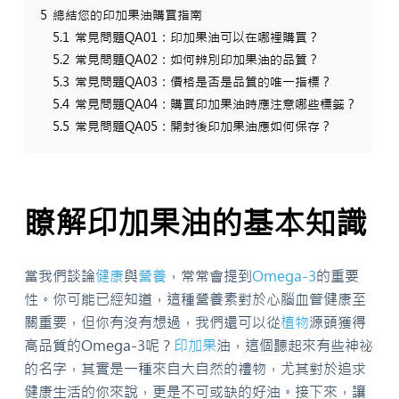
5
總結您的印加果油購買指南
5.1
常見問題QA01：印加果油可以在哪裡購買？
5.2
常見問題QA02：如何辨別印加果油的品質？
5.3
常見問題QA03：價格是否是品質的唯一指標？
5.4
常見問題QA04：購買印加果油時應注意哪些標籤？
5.5
常見問題QA05：開封後印加果油應如何保存？
瞭解印加果油的基本知識
當我們談論
健康
與
營養
，常常會提到
Omega-3
的重要
性。你可能已經知道，這種營養素對於心腦血管健康至
關重要，但你有沒有想過，我們還可以從
植物
源頭獲得
高品質的Omega-3呢？
印加果
油，這個聽起來有些神祕
的名字，其實是一種來自大自然的禮物，尤其對於追求
健康生活的你來說，更是不可或缺的好油。接下來，讓