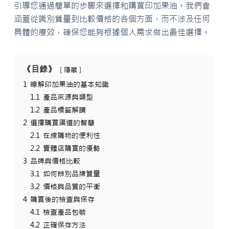
引導您通過簡單的步驟來選擇和購買印加果油。我們會
涵蓋從識別質量到比較價格的各個方面，而不涉及任何
具體的療效，確保您能夠根據個人需求做出最佳選擇。
《目錄》
隱藏
1
瞭解印加果油的基本知識
1.1
產品來源與類型
1.2
產品標籤解讀
2
選擇購買渠道的智慧
2.1
在線購物的便利性
2.2
實體店購買的優勢
3
品牌與價格比較
3.1
如何辨別品牌質量
3.2
價格與品質的平衡
4
購買後的檢查與保存
4.1
檢查產品包裝
4.2
正確保存方法