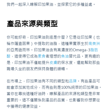
我們一起深入瞭解印加果油，並探索它的多種益處。
產品來源與類型
你可能好奇，印加果油到底是什麼？它是從印加果（也
稱作薩查茵果）中提取的油脂，這種果實原生於
南美洲
的亞馬遜雨林。印加果油含有高濃度的Omega-3
脂肪
酸
，這使得它成為
素食
者理想的
魚油
替代品。更有趣的
是，印加果油不僅能提升
皮膚
的保水度，還能幫助那些
職場久坐的朋友們保持身體的順暢。
在市場上，印加果油有不同的類型和
品牌
。有些產品可
能會添加其他成分，而有些則是100%純萃的印加果油。
當你在尋找這種好油時，瞭解產品的來源和類型是非常
重要的。這不僅關係到產品的品質，也影響到你想要從
中獲得的健康效益。