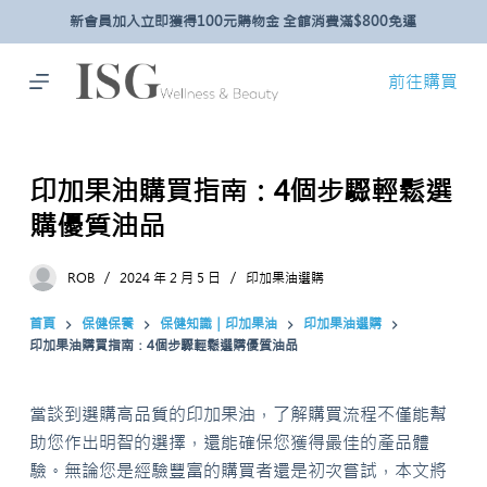
新會員加入立即獲得100元購物金 全館消費滿$800免運
跳
至
主
前往購買
要
內
容
印加果油購買指南：4個步驟輕鬆選
購優質油品
ROB
2024 年 2 月 5 日
印加果油選購
首頁
保健保養
保健知識｜印加果油
印加果油選購
印加果油購買指南：4個步驟輕鬆選購優質油品
當談到選購高品質的印加果油，了解購買流程不僅能幫
助您作出明智的選擇，還能確保您獲得最佳的產品體
驗。無論您是經驗豐富的購買者還是初次嘗試，本文將