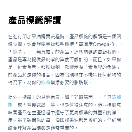
產品標籤解讀
在進行印加果油購買流程時，產品標籤的解讀是一個關
鍵步驟。你會想要尋找那些標榜「高濃度Omega-3」、
「純萃」、「無負擔」的產品。這些關鍵詞告訴我們，
產品是專為提供最純淨的營養而設計的。而且，如果你
是一位素食者，那麼找到一款標示為「素食界的魚油」
的產品將是你的福音，因為它能夠在不犧牲任何動物的
情況下，為你的
飲食
增添必要的脂肪酸。
此外，標籤上的其他信息，如「非轉基因」、「無
添加
劑
」或「有機認證」等，也是值得注意的。這些標籤意
味著產品在生產過程中遵守了更高標準的質量和純淨
度。為了確保你的每一滴印加果油都是最好的，仔細閱
讀並理解產品標籤是非常重要的。