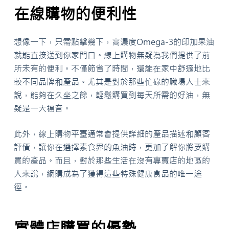
在線購物的便利性
想像一下，只需點擊幾下，高濃度Omega-3的印加果油
就能直接送到你家門口。線上購物無疑為我們提供了前
所未有的便利。不僅節省了時間，還能在家中舒適地比
較不同品牌和產品。尤其是對於那些忙碌的職場人士來
說，能夠在久坐之餘，輕鬆購買到每天所需的好油，無
疑是一大福音。
此外，線上購物平臺通常會提供詳細的產品描述和顧客
評價，讓你在選擇素食界的魚油時，更加了解你將要購
買的產品。而且，對於那些生活在沒有專賣店的地區的
人來說，網購成為了獲得這些特殊健康食品的唯一途
徑。
實體店購買的優勢