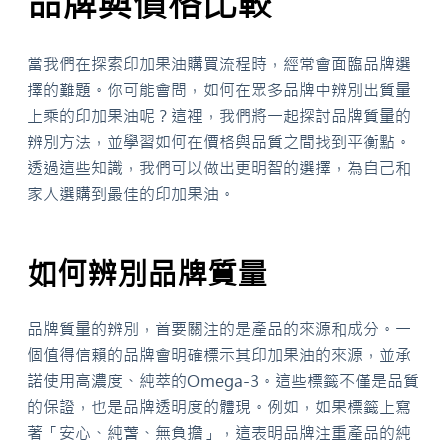
品牌與價格比較
當我們在探索印加果油購買流程時，經常會面臨品牌選
擇的難題。你可能會問，如何在眾多品牌中辨別出質量
上乘的印加果油呢？這裡，我們將一起探討品牌質量的
辨別方法，並學習如何在價格與品質之間找到平衡點。
透過這些知識，我們可以做出更明智的選擇，為自己和
家人選購到最佳的印加果油。
如何辨別品牌質量
品牌質量的辨別，首要關注的是產品的來源和成分。一
個值得信賴的品牌會明確標示其印加果油的來源，並承
諾使用高濃度、純萃的Omega-3。這些標籤不僅是品質
的保證，也是品牌透明度的體現。例如，如果標籤上寫
著「安心、純萅、無負擔」，這表明品牌注重產品的純