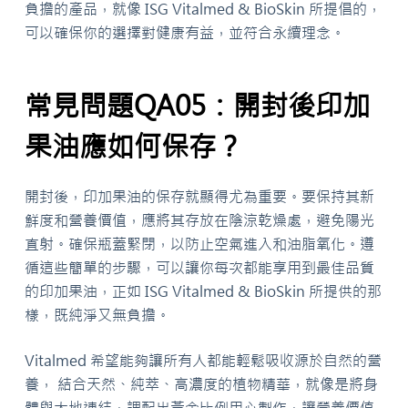
負擔的產品，就像 ISG Vitalmed & BioSkin 所提倡的，
可以確保你的選擇對健康有益，並符合永續理念。
常見問題QA05：開封後印加
果油應如何保存？
開封後，印加果油的保存就顯得尤為重要。要保持其新
鮮度和營養價值，應將其存放在陰涼乾燥處，避免陽光
直射。確保瓶蓋緊閉，以防止空氣進入和油脂氧化。遵
循這些簡單的步驟，可以讓你每次都能享用到最佳品質
的印加果油，正如 ISG Vitalmed & BioSkin 所提供的那
樣，既純淨又無負擔。
Vitalmed
希望能夠讓所有人都能輕鬆吸收源於自然的營
養，
結合天然、純萃、高濃度的植物精華，就像是將身
體與大地連結，調配出黃金比例用心製作，讓營養價值