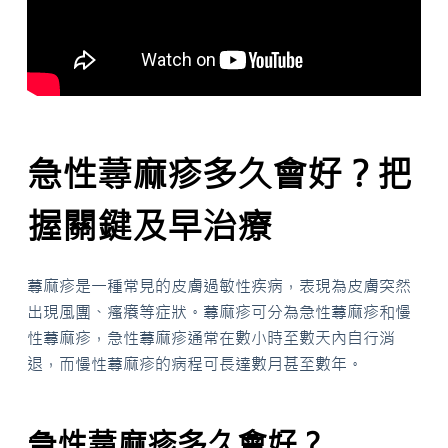
急性蕁麻疹多久會好？把
握關鍵及早治療
蕁麻疹是一種常見的皮膚過敏性疾病，表現為皮膚突然
出現風團、瘙癢等症狀。蕁麻疹可分為急性蕁麻疹和慢
性蕁麻疹，急性蕁麻疹通常在數小時至數天內自行消
退，而慢性蕁麻疹的病程可長達數月甚至數年。
急性蕁麻疹多久會好？