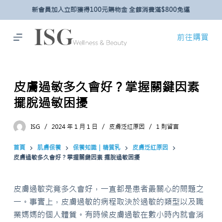
新會員加入立即獲得100元購物金 全館消費滿$800免運
跳
至
主
前往購買
要
內
容
皮膚過敏多久會好？掌握關鍵因素
擺脫過敏困擾
ISG
2024 年 1 月 1 日
皮膚泛紅原因
1 則留言
首頁
肌膚保養
保養知識｜精質乳
皮膚泛紅原因
皮膚過敏多久會好？掌握關鍵因素 擺脫過敏困擾
皮膚過敏究竟多久會好，一直都是患者最關心的問題之
一。事實上，皮膚過敏的病程取決於過敏的類型以及職
業媽媽的個人體質。有時候皮膚過敏在數小時內就會消