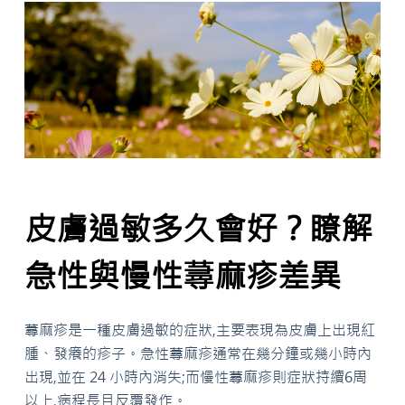
皮膚過敏多久會好？瞭解
急性與慢性蕁麻疹差異
蕁麻疹是一種皮膚過敏的症狀,主要表現為皮膚上出現紅
腫、發癢的疹子。急性蕁麻疹通常在幾分鐘或幾小時內
出現,並在 24 小時內消失;而慢性蕁麻疹則症狀持續6周
以上,病程長且反覆發作。