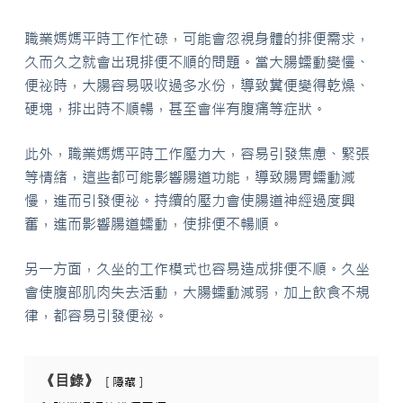
職業媽媽平時工作忙碌，可能會忽視身體的排便需求，
久而久之就會出現排便不順的問題。當大腸蠕動變慢、
便祕時，大腸容易吸收過多水份，導致糞便變得乾燥、
硬塊，排出時不順暢，甚至會伴有腹痛等症狀。
此外，職業媽媽平時工作壓力大，容易引發焦慮、緊張
等情緒，這些都可能影響腸道功能，導致腸胃蠕動減
慢，進而引發便祕。持續的壓力會使腸道神經過度興
奮，進而影響腸道蠕動，使排便不暢順。
另一方面，久坐的工作模式也容易造成排便不順。久坐
會使腹部肌肉失去活動，大腸蠕動減弱，加上飲食不規
律，都容易引發便祕。
《目錄》
隱藏