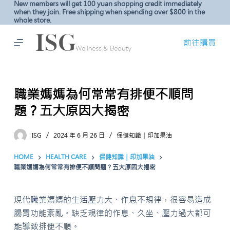
New members will get 100 yuan shopping credit immediately
S
when they join. Free shipping when spending over $800 in the
whole store.
k
i
前往購買
p
t
o
職業媽媽為何常常有排便不順問
c
o
題？五大原因大揭密
n
t
ISG
2024 年 6 月 26 日
保健知識｜印加果油
e
HOME
HEALTH CARE
保健知識｜印加果油
n
職業媽媽為何常常有排便不順問題？五大原因大揭密
t
現代職業媽媽的生活壓力大、作息不規律，很容易造成
腸胃功能紊亂。缺乏規律的作息、久坐、壓力過大都可
能導致排便不順。