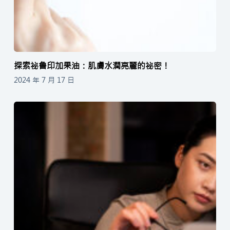
探索祕魯印加果油：肌膚水潤亮麗的祕密！
2024 年 7 月 17 日