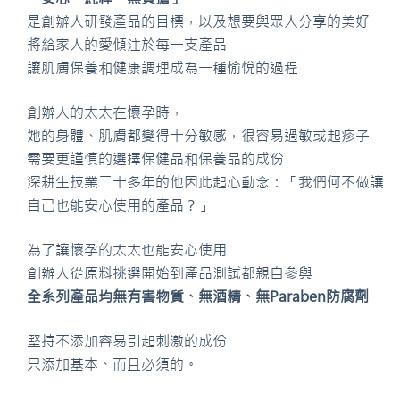
是創辦人研發產品的目標，以及想要與眾人分享的美好
將給家人的愛傾注於每一支產品
讓肌膚保養和健康調理成為一種愉悅的過程
創辦人的太太在懷孕時，
她的身體、肌膚都變得十分敏感，很容易過敏或起疹子
需要更謹慎的選擇保健品和保養品的成份
深耕生技業二十多年的他因此起心動念：「我們何不做讓
自己也能安心使用的產品？」
為了讓懷孕的太太也能安心使用
創辦人從原料挑選開始到產品測試都親自參與
全系列產品均無有害物質、無酒精、無Paraben防腐劑
堅持不添加容易引起刺激的成份
只添加基本、而且必須的。