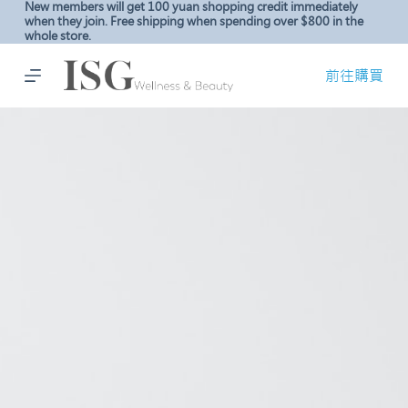
New members will get 100 yuan shopping credit immediately
S
when they join. Free shipping when spending over $800 in the
whole store.
k
i
前往購買
p
t
o
c
o
n
t
e
n
t