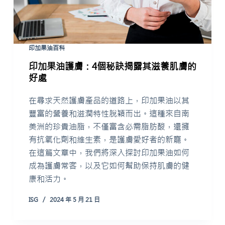
印加果油百科
印加果油護膚：4個秘訣揭露其滋養肌膚的
好處
在尋求天然護膚產品的道路上，印加果油以其
豐富的營養和滋潤特性脫穎而出。這種來自南
美洲的珍貴油脂，不僅富含必需脂肪酸，還擁
有抗氧化劑和維生素，是護膚愛好者的新寵。
在這篇文章中，我們將深入探討印加果油如何
成為護膚常客，以及它如何幫助保持肌膚的健
康和活力。
ISG
2024 年 5 月 21 日