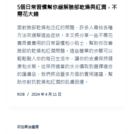
5個日常習慣幫你緩解臉部乾燥與紅潤，不
需花大錢
面對臉部乾燥和泛紅的問題，許多人尋找各種
方法來緩解這些症狀。本文將分享一些不需花
費昂貴費用的日常習慣和小貼士，幫助你改善
臉部的乾燥和紅潤問題。這些簡單的步驟可以
輕鬆融入你的每日生活中，讓你的皮膚保持健
康和水嫩。從保持適當的水分攝取到選擇適合
的護膚品，我們將涵蓋多方面的實用建議，幫
助你對抗乾燥和紅潤的肌膚困擾。
ROB
2024 年 4 月 11 日
印加果油選擇