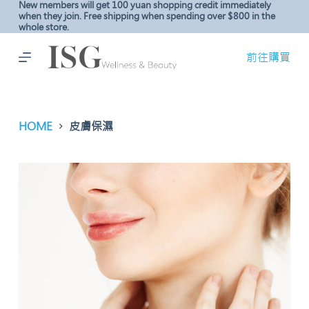
New members will get 100 yuan shopping credit immediately
S
when they join. Free shipping when spending over $800 in the
whole store.
k
i
前往購買
p
t
o
c
HOME
皮膚保濕
o
n
t
e
n
t