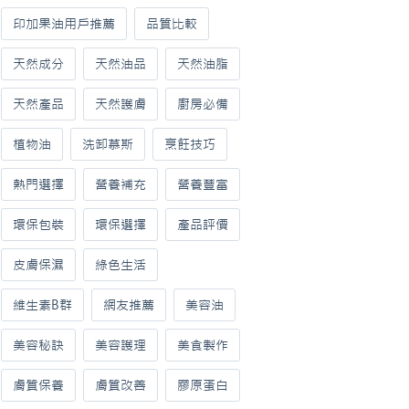
印加果油用戶推薦
品質比較
天然成分
天然油品
天然油脂
天然產品
天然護膚
廚房必備
植物油
洗卸慕斯
烹飪技巧
熱門選擇
營養補充
營養豐富
環保包裝
環保選擇
產品評價
皮膚保濕
綠色生活
維生素B群
網友推薦
美容油
美容秘訣
美容護理
美食製作
膚質保養
膚質改善
膠原蛋白