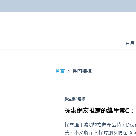
跳
至
主
要
內
首頁
容
首頁
熱門選擇
維生素C選擇
探索網友推薦的維生素C：D
探尋維生素C的推薦產品時，Dc
薦。本文將深入探討網友們在Dc