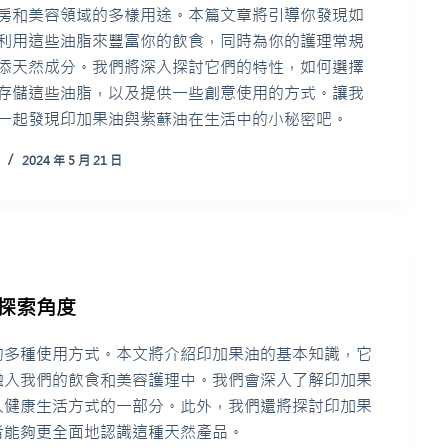
房和美容領域的多樣用途。本篇文章將引導你發現如
利用這些油脂來豐富你的飲食，同時為你的護理常規
添天然成分。我們將深入探討它們的特性，如何選擇
存儲這些油脂，以及提供一些創意使用的方式。讓我
一起發現印加果油與紫蘇油在生活中的小秘密吧。
2024 年 5 月 21 日
探索角度
的多種使用方式。本文將介紹印加果油的基本知識，它
融入我們的飲食和美容護理中。我們會深入了解印加果
人健康生活方式的一部分。此外，我們還將探討印加果
者能夠更全面地認識這種天然產品。