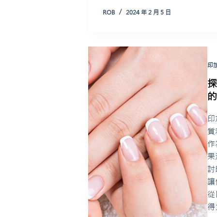
ROB
2024 年 2 月 5 日
印
印
質
作
果
討
讓
從
得