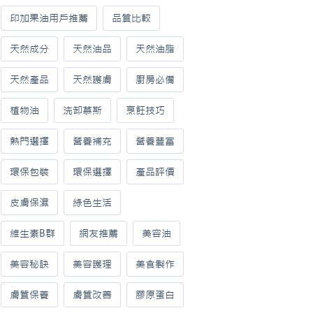
印加果油用戶推薦
品質比較
天然成分
天然油品
天然油脂
天然產品
天然護膚
廚房必備
植物油
洗卸慕斯
烹飪技巧
熱門選擇
營養補充
營養豐富
環保包裝
環保選擇
產品評價
皮膚保濕
綠色生活
維生素B群
網友推薦
美容油
美容秘訣
美容護理
美食製作
膚質保養
膚質改善
膠原蛋白