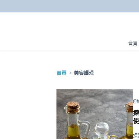
跳
至
主
要
內
首頁
容
首頁
美容護理
印
探