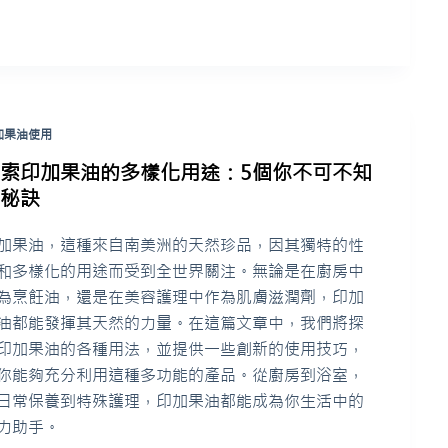
加果油使用
探索印加果油的多樣化用途：5個你不可不知
的秘訣
加果油，這種來自南美洲的天然珍品，因其獨特的性
和多樣化的用途而受到全世界關注。無論是在廚房中
為烹飪油，還是在美容護理中作為肌膚滋潤劑，印加
油都能發揮其天然的力量。在這篇文章中，我們將探
印加果油的各種用法，並提供一些創新的使用技巧，
你能夠充分利用這種多功能的產品。從廚房到浴室，
日常保養到特殊護理，印加果油都能成為你生活中的
力助手。