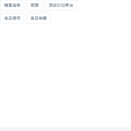
購買指南
面膜
頂級印加果油
食品應用
食品推薦