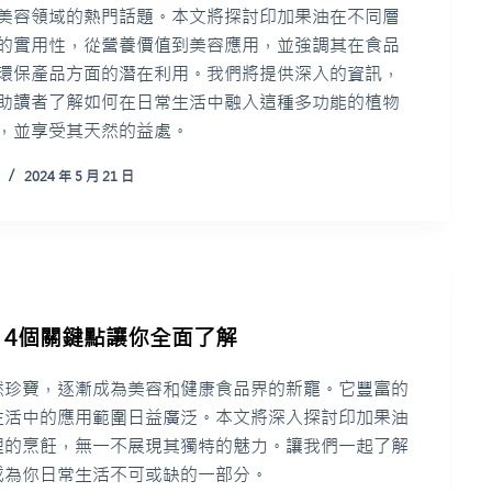
美容領域的熱門話題。本文將探討印加果油在不同層
的實用性，從營養價值到美容應用，並強調其在食品
環保產品方面的潛在利用。我們將提供深入的資訊，
助讀者了解如何在日常生活中融入這種多功能的植物
，並享受其天然的益處。
2024 年 5 月 21 日
4個關鍵點讓你全面了解
然珍寶，逐漸成為美容和健康食品界的新寵。它豐富的
生活中的應用範圍日益廣泛。本文將深入探討印加果油
裡的烹飪，無一不展現其獨特的魅力。讓我們一起了解
成為你日常生活不可或缺的一部分。