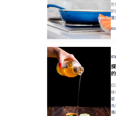
於
的
實
ISG
印
印
味
愛
為
傳