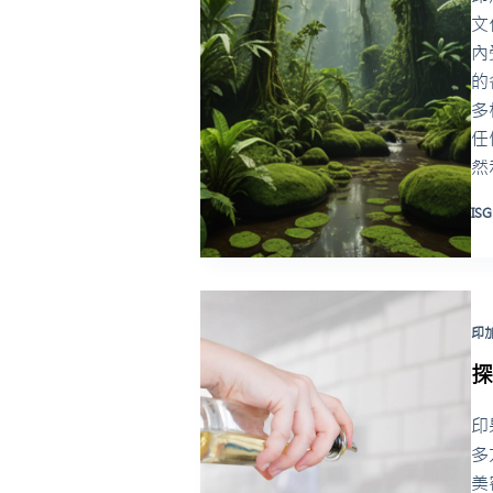
文
內
的
多
任
然
ISG
印
印
多
美