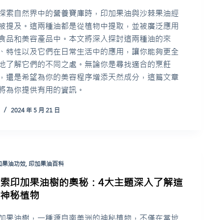
探索自然界中的營養寶庫時，印加果油與沙棘果油經
被提及。這兩種油都是從植物中提取，並被廣泛應用
食品和美容產品中。本文將深入探討這兩種油的來
、特性以及它們在日常生活中的應用，讓你能夠更全
地了解它們的不同之處。無論你是尋找適合的烹飪
，還是希望為你的美容程序增添天然成分，這篇文章
將為你提供有用的資訊。
2024 年 5 月 21 日
加果油功效
,
印加果油百科
探索印加果油樹的奧秘：4大主題深入了解這
種神秘植物
加果油樹，一種源自南美洲的神秘植物，不僅在當地