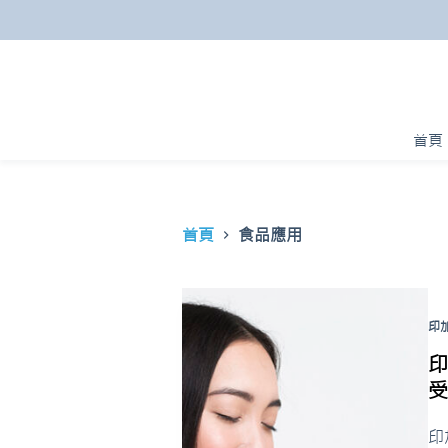
跳
至
主
要
內
首頁
容
首頁
食品應用
印
印