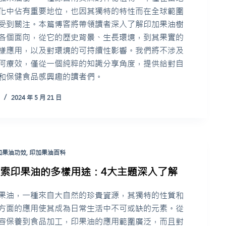
化中佔有重要地位，也因其獨特的特性而在全球範圍
受到關注。本篇博客將帶領讀者深入了解印加果油樹
各個面向，從它的歷史背景、生長環境，到其果實的
樣應用，以及對環境的可持續性影響。我們將不涉及
何療效，僅從一個純粹的知識分享角度，提供給對自
和保健食品感興趣的讀者們。
2024 年 5 月 21 日
加果油功效
,
印加果油百科
探索印果油的多樣用途：4大主題深入了解
果油，一種來自大自然的珍貴資源，其獨特的性質和
方面的應用使其成為日常生活中不可或缺的元素。從
容保養到食品加工，印果油的應用範圍廣泛，而且對