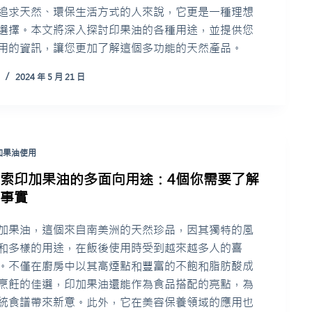
追求天然、環保生活方式的人來說，它更是一種理想
選擇。本文將深入探討印果油的各種用途，並提供您
用的資訊，讓您更加了解這個多功能的天然產品。
2024 年 5 月 21 日
加果油使用
探索印加果油的多面向用途：4個你需要了解
的事實
加果油，這個來自南美洲的天然珍品，因其獨特的風
和多樣的用途，在飯後使用時受到越來越多人的喜
。不僅在廚房中以其高煙點和豐富的不飽和脂肪酸成
烹飪的佳選，印加果油還能作為食品搭配的亮點，為
統食譜帶來新意。此外，它在美容保養領域的應用也