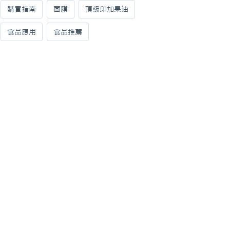
購買指南
面膜
頂級印加果油
食品應用
食品推薦