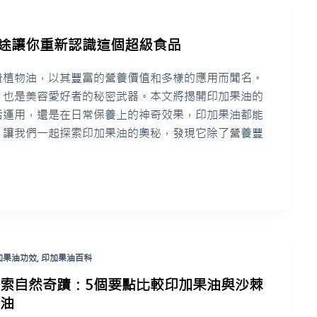
用途讓你重新認識這個超級食品
貴植物油，以其豐富的營養價值和多樣的應用而聞名。
，也是美容愛好者的秘密武器。本文將揭開印加果油的
活運用，還是在日常保養上的神奇效果，印加果油都能
。讓我們一起探索印加果油的奧秘，發現它除了營養豐
。
加果油功效
,
印加果油百科
探索自然奇蹟：5個要點比較印加果油與沙棘
果油