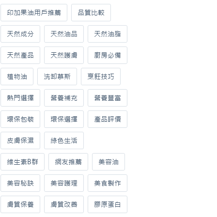
印加果油用戶推薦
品質比較
天然成分
天然油品
天然油脂
天然產品
天然護膚
廚房必備
植物油
洗卸慕斯
烹飪技巧
熱門選擇
營養補充
營養豐富
環保包裝
環保選擇
產品評價
皮膚保濕
綠色生活
維生素B群
網友推薦
美容油
美容秘訣
美容護理
美食製作
膚質保養
膚質改善
膠原蛋白