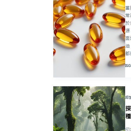
當
常
於
源
面
油
都
ISG
印
印