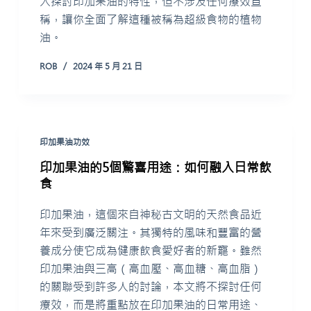
入探討印加果油的特性，但不涉及任何療效宣
稱，讓你全面了解這種被稱為超級食物的植物
油。
ROB
2024 年 5 月 21 日
印加果油功效
印加果油的5個驚喜用途：如何融入日常飲
食
印加果油，這個來自神秘古文明的天然食品近
年來受到廣泛關注。其獨特的風味和豐富的營
養成分使它成為健康飲食愛好者的新寵。雖然
印加果油與三高（高血壓、高血糖、高血脂）
的關聯受到許多人的討論，本文將不探討任何
療效，而是將重點放在印加果油的日常用途、