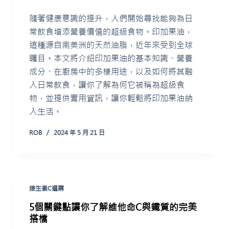
隨著健康意識的提升，人們開始尋找能夠為日
常飲食增添營養價值的超級食物。印加果油，
這種源自南美洲的天然油脂，近年來受到全球
矚目。本文將介紹印加果油的基本知識、營養
成分、在廚房中的多樣用途，以及如何將其融
入日常飲食，讓你了解為何它被稱為超級食
物，並提供實用資訊，讓你輕鬆將印加果油納
入生活。
ROB
2024 年 5 月 21 日
維生素C選購
5個關鍵點讓你了解維他命C與鐵質的完美
搭檔