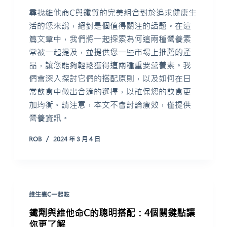
尋找維他命C與鐵質的完美組合對於追求健康生
活的您來說，絕對是個值得關注的話題。在這
篇文章中，我們將一起探索為何這兩種營養素
常被一起提及，並提供您一些市場上推薦的產
品，讓您能夠輕鬆獲得這兩種重要營養素。我
們會深入探討它們的搭配原則，以及如何在日
常飲食中做出合適的選擇，以確保您的飲食更
加均衡。請注意，本文不會討論療效，僅提供
營養資訊。
ROB
2024 年 3 月 4 日
維生素C一起吃
鐵劑與維他命C的聰明搭配：4個關鍵點讓
你更了解