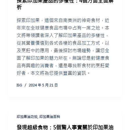
探索印加果產品的多樣性：4個方面全面解
析
探索印加果，這個來自南美洲的神奇食材，近
年來在全球健康食品市場中占有一席之地。本
文將帶領讀者深入了解印加果產品的多樣性，
從其營養價值到各式各樣的食品加工方式，以
及烹飪中的應用，最後探討市場趨勢，讓您全
面了解印加果的魅力所在。無論您是對健康食
品有興趣的消費者，還是尋找新食材的烹飪愛
好者，本文將為您提供豐富的資訊。
ISG
2024 年 5 月 21 日
印加果油功效
,
印加果油百科
發現超級食物：5個驚人事實關於印加果油