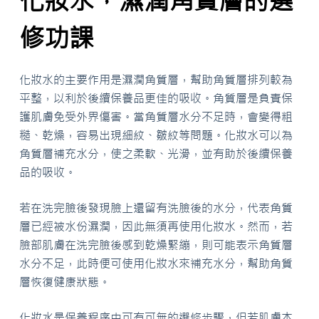
化妝水，濕潤角質層的選
修功課
化妝水的主要作用是濕潤角質層，幫助角質層排列較為
平整，以利於後續保養品更佳的吸收。角質層是負責保
護肌膚免受外界傷害。當角質層水分不足時，會變得粗
糙、乾燥，容易出現細紋、皺紋等問題。化妝水可以為
角質層補充水分，使之柔軟、光滑，並有助於後續保養
品的吸收。
若在洗完臉後發現臉上還留有洗臉後的水分，代表角質
層已經被水份濕潤，因此無須再使用化妝水。然而，若
臉部肌膚在洗完臉後感到乾燥緊繃，則可能表示角質層
水分不足，此時便可使用化妝水來補充水分，幫助角質
層恢復健康狀態。
化妝水是保養程序中可有可無的選修步驟，但若肌膚本