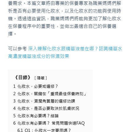
養需求。本篇文章將由專業的保養專家為職業媽媽們解
析是否有必要使用化妝水，以及化妝水的功能與使用時
機。透過這些資訊，職業媽媽們將能夠更加了解化妝水
在保養程序中的重要性，並做出最適合自己的保養選
擇。
可以参考
深入瞭解化妝水跟精華液差在哪？認識精華水
高濃度精華液成分的保濕效果
《目錄》
隱藏
1
化妝水，必要或選修？
2
化妝水，關鍵在「重現最佳保養時刻」
3
化妝水，濕潤角質層的選修功課
4
化妝水，是否必要取決於肌膚狀況
5
化妝水有必要嗎？結論
6
化妝水有必要嗎？ 常見問題快速FAQ
6.1
Q1：化妝水一定要用嗎？