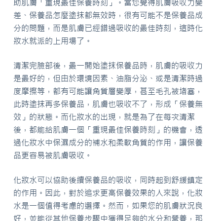
助肌膚「重現最佳保養時刻」。當您覺得肌膚吸收力變
差、保養品怎麼塗抹都無效時，很有可能不是保養品成
分的問題，而是肌膚已經錯過吸收的最佳時刻，這時化
妝水就派的上用場了。
清潔完臉部後，最一開始塗抹保養品時，肌膚的吸收力
是最好的，但由於環境因素、油脂分泌、或是清潔時過
度摩擦等，都有可能讓角質層變厚，甚至毛孔被堵塞，
此時塗抹再多保養品，肌膚也吸收不了，形成「保養無
效」的狀態。而化妝水的出現，就是為了在每次清潔
後，都能給肌膚一個「重現最佳保養時刻」的機會，透
過化妝水中保濕成分的補水和柔軟角質的作用，讓保養
品更容易被肌膚吸收。
化妝水可以協助後續保養品的吸收，同時起到舒緩鎮定
的作用。因此，對於追求更高保養效果的人來說，化妝
水是一個值得考慮的選擇。然而，如果您的肌膚狀況良
好，並能從其他保養步驟中獲得足夠的水分和營養，那