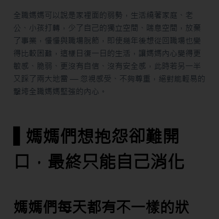
全職媽媽可以說是家裡面的弱勢，生活繞著家庭、老
公、小孩打轉，少了自己的獨立空間、喘息空間，放棄
了事業，慢慢與職場脫節，即使幾年後想從回職場也變
得比較困難，這樣日復一日的生活，讓媽媽內心變得更
敏感、脆弱、更沒有自信、沒有安全感，此時若另一半
又踩了兩大地雷 — 忽視感受、不夠尊重，絕對能輕易的
擊垮全職媽媽堅強的內心。
▌媽媽們想抱怨卻難開
口，最終只能自己消化
媽媽們每天都有不一樣的狀