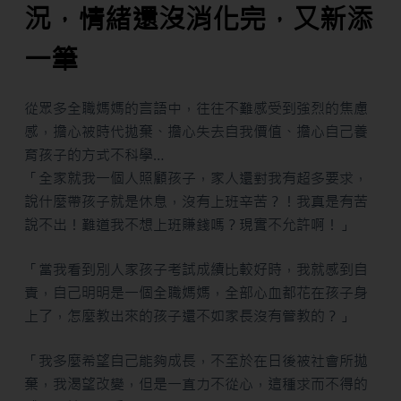
況，情緒還沒消化完，又新添
一筆
從眾多全職媽媽的言語中，往往不難感受到強烈的焦慮
感，擔心被時代拋棄、擔心失去自我價值、擔心自己養
育孩子的方式不科學…
「全家就我一個人照顧孩子，家人還對我有超多要求，
說什麼帶孩子就是休息，沒有上班辛苦？！我真是有苦
說不出！難道我不想上班賺錢嗎？現實不允許啊！」
「當我看到別人家孩子考試成績比較好時，我就感到自
責，自己明明是一個全職媽媽，全部心血都花在孩子身
上了，怎麼教出來的孩子還不如家長沒有管教的？」
「我多麼希望自己能夠成長，不至於在日後被社會所拋
棄，我渴望改變，但是一直力不從心，這種求而不得的