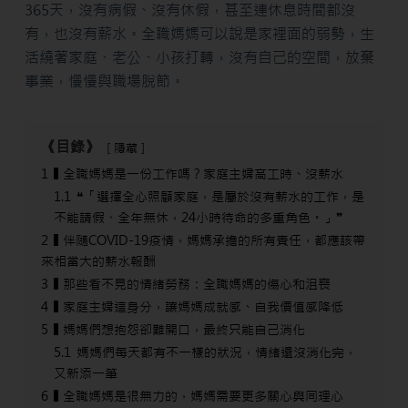
365天，沒有病假、沒有休假，甚至連休息時間都沒
有，也沒有薪水。全職媽媽可以說是家裡面的弱勢，生
活繞著家庭、老公、小孩打轉，沒有自己的空間，放棄
事業，慢慢與職場脫節。
《目錄》
隱藏
1
▌全職媽媽是一份工作嗎？家庭主婦高工時、沒薪水
1.1
❝「選擇全心照顧家庭，是屬於沒有薪水的工作，是
不能請假、全年無休，24小時待命的多重角色。」❞
2
▌伴隨COVID-19疫情，媽媽承擔的所有責任，都應該帶
來相當大的薪水報酬
3
▌那些看不見的情緒勞務：全職媽媽的傷心和沮喪
4
▌家庭主婦這身分，讓媽媽成就感、自我價值感降低
5
▌媽媽們想抱怨卻難開口，最終只能自己消化
5.1
媽媽們每天都有不一樣的狀況，情緒還沒消化完，
又新添一筆
6
▌全職媽媽是很無力的，媽媽需要更多關心與同理心