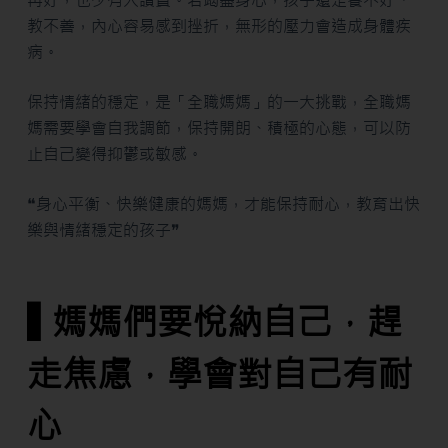
再好，也少有人讚賞。若竭盡身心，孩子還是養不好、
教不善，內心容易感到挫折，無形的壓力會造成身體疾
病。
保持情緒的穩定，是「全職媽媽」的一大挑戰，全職媽
媽需要學會自我調節，保持開朗、積極的心態，可以防
止自己變得抑鬱或敏感。
❝身心平衡、快樂健康的媽媽，才能保持耐心，教育出快
樂與情緒穩定的孩子❞
▌媽媽們要悅納自己，趕
走焦慮，學會對自己有耐
心