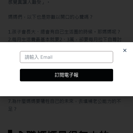
感覺真讓人難受」。
媽媽們，以下也是妳難以開口的心聲嗎？
1.孩子會長大、總會有自己生活圈的時候。那媽媽呢？
2.每月生活費最基本就要2、3萬，卻要每月拉下自尊討
錢，還要被嫌「怎麼花那麼快？」
3.因為沒收入，所以被當米蟲、被當傭人，一點尊重都
沒有。
4.嘴巴說養老婆，實際上連老婆買保養品都要念。
訂閱電子報
5.以為帶小孩很輕鬆？媽媽還寧願去上班。
6.女人也需要舞台、需要成就感跟掌握經濟能力的安全
感。
7.為什麼媽媽要犧牲自己的未來，去填補老公能力的不
足？