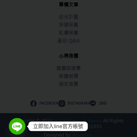
專欄文章
迎光計畫
保健保養
肌膚保養
產品 Q&A
心得推薦
營養師推薦
媒體報導
網友推薦
FACEBOOK
INSTAGRAM
LINE
Copyright © 2023
ISG Wellness & Beauty
All Rights
立即加入line官方帳號
Reserved. 統一編號：53251053
Designed by
Wumetax.