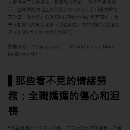
人提供員工薪酬數據、軟體和服務)的一項全新數據顯
示：全職媽媽每週工作時間為106小時，若用實質薪水
來計算，媽媽們在COVID-19期間承擔的所有責任，會
帶來相當大的薪水報酬，疫情期間，媽媽的薪水價值高
達184,000美元(約台幣509萬元)。
數據來源：「Salary.com 」：How Much is a Mom
Really Worth?
▌那些看不見的情緒勞
務：全職媽媽的傷心和沮
喪
❝就算媽媽的付出不求回報，但不代表她們不會累、不會