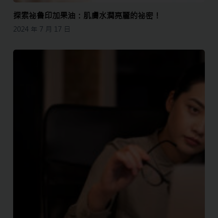
探索祕魯印加果油：肌膚水潤亮麗的祕密！
2024 年 7 月 17 日