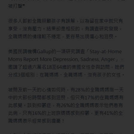
被打擊❞
很多人都對全職照顧孩子有誤解，以為留在家中就只有
享受，沒有壓力。結果卻是相反的，有調查研究發現，
全職媽媽的情緒較不穩定，更容易出現傷心和沮喪。
美國民調機構Gallup的一項研究調查「Stay-at-Home
Moms Report More Depression, Sadness, Anger」，
邀請了超過六萬名18至64歲的美國女性參與訪問，她們
分成3個組別：在職媽媽、全職媽媽、沒有孩子的女性。
被問及前一天的心情如何時，有28％的全職媽媽指一天
中的大部份時間都感到沮喪，但只有17％的在職媽媽有
此感覺。談到抑鬱症，有26%的全職媽媽表示他們患有
此病，只有16%的上班族媽媽感到抑鬱，更有41%的全
職媽媽表示經常感到擔憂！