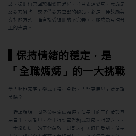
話，彼此時常回想相愛的過程，並且表達愛意，無論是
給對方擁抱，或準備對方喜歡的物品，都是一種鼓勵與
支持的方式，唯有接受彼此的不完美，才能成為互補分
工的夫妻。
▌保持情緒的穩定，是
「全職媽媽」的一大挑戰
當「照顧家庭」變成了精神負擔，「賢妻良母」還是讚
美嗎？
「職場媽媽」固然像蠟燭兩頭燒，但每日的工作績效容
易量化、被看見，從中得到掌聲和成就感。相較之下，
「全職媽媽」的工作績效，則難以在短時間看到，做得