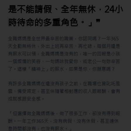
是不能請假、全年無休，24小
時待命的多重角色。」❞
全職媽媽是全世界最辛苦的職業，你認同嗎？一年365
天全勤無特休，外出上班再辛苦、再忙碌，每個月還是
有薪水可以領，全職媽媽是沒有的，唯一的回報是小孩
一個燦爛的笑容、一句媽咪我愛你、或老公一句妳辛苦
了。這樣「精神上」的薪水，如果是你，你願意嗎？
有許多全職媽媽在還沒有孩子之前，在職場也曾叱吒風
雲、備受肯定，甚至伴隨著相對應的收入跟報酬，會有
成就感跟安全感。
「但選擇做全職媽媽後，做了很多工作，卻沒有得到報
酬。一年工作365天，沒有病假、沒有休假，甚至連休
息時間都沒有，也沒有薪水。」