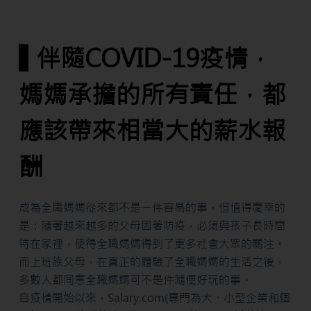
▌伴隨COVID-19疫情，
媽媽承擔的所有責任，都
應該帶來相當大的薪水報
酬
成為全職媽媽從來都不是一件容易的事，但值得慶幸的
是：隨著越來越多的父母因著防疫，必須與孩子長時間
待在家裡，使得全職媽媽得到了更多社會大眾的關注。
而上班族父母，在真正的體驗了全職媽媽的生活之後，
多數人都同意全職媽媽可不是件隨便好玩的事。
自疫情開始以來，Salary.com(專門為大、小型企業和個