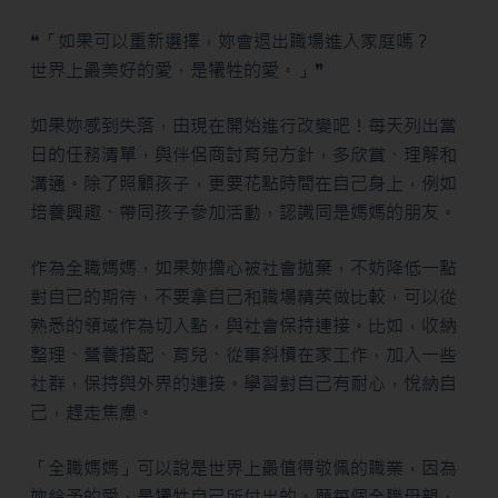
❝「如果可以重新選擇，妳會退出職場進入家庭嗎？
世界上最美好的愛，是犧牲的愛。」❞
如果妳感到失落，由現在開始進行改變吧！每天列出當
日的任務清單，與伴侶商討育兒方針，多欣賞、理解和
溝通。除了照顧孩子，更要花點時間在自己身上，例如
培養興趣、帶同孩子參加活動，認識同是媽媽的朋友。
作為全職媽媽，如果妳擔心被社會拋棄，不妨降低一點
對自己的期待，不要拿自己和職場精英做比較，可以從
熟悉的領域作為切入點，與社會保持連接。比如，收納
整理、營養搭配、育兒、從事斜槓在家工作，加入一些
社群，保持與外界的連接。學習對自己有耐心，悅納自
己，趕走焦慮。
「全職媽媽」可以說是世界上最值得敬佩的職業，因為
妳給予的愛，是犧牲自己所付出的。願每個全職母親，