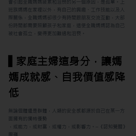
會引起全職媽媽疲累和沮喪的另一個原因，是孤單。上
班族媽媽在家裡以外，有自己的興趣、工作技能以及人
際關係，全職媽媽卻很少有時間跟朋友交流互動，大部
份時間都需要照顧孩子和家庭，這使全職媽媽認為自己
被社會孤立，變得更加難過和沮喪。
▌家庭主婦這身分，讓媽
媽成就感、自我價值感降
低
無論個體還是群體，人類的安全感都源於自己在某一方
面擁有的獨特優勢
，或能力，或財富，或權力，或影響力。–《認知覺醒》
周嶺