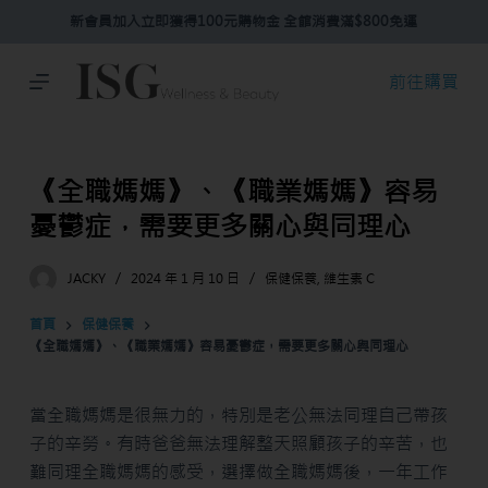
新會員加入立即獲得100元購物金 全館消費滿$800免運
跳
至
主
前往購買
要
內
容
《全職媽媽》、《職業媽媽》容易
憂鬱症，需要更多關心與同理心
JACKY
2024 年 1 月 10 日
保健保養
,
維生素 C
首頁
保健保養
《全職媽媽》、《職業媽媽》容易憂鬱症，需要更多關心與同理心
當全職媽媽是很無力的，特別是老公無法同理自己帶孩
子的辛勞。有時爸爸無法理解整天照顧孩子的辛苦，也
難同理全職媽媽的感受，選擇做全職媽媽後，一年工作