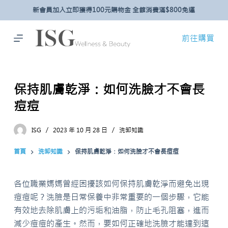
新會員加入立即獲得100元購物金 全館消費滿$800免運
跳
至
主
前往購買
要
內
容
保持肌膚乾淨：如何洗臉才不會長
痘痘
ISG
2023 年 10 月 28 日
洗卸知識
首頁
洗卸知識
保持肌膚乾淨：如何洗臉才不會長痘痘
各位職業媽媽曾經困擾該如何保持肌膚乾淨而避免出現
痘痘呢？洗臉是日常保養中非常重要的一個步驟，它能
有效地去除肌膚上的污垢和油脂，防止毛孔阻塞，進而
減少痘痘的產生。然而，要如何正確地洗臉才能達到這