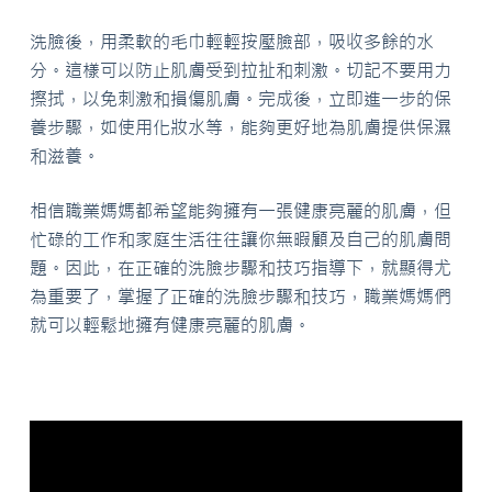
洗臉後，用柔軟的毛巾輕輕按壓臉部，吸收多餘的水
分。這樣可以防止肌膚受到拉扯和刺激。切記不要用力
擦拭，以免刺激和損傷肌膚。完成後，立即進一步的保
養步驟，如使用化妝水等，能夠更好地為肌膚提供保濕
和滋養。
相信職業媽媽都希望能夠擁有一張健康亮麗的肌膚，但
忙碌的工作和家庭生活往往讓你無暇顧及自己的肌膚問
題。因此，在正確的洗臉步驟和技巧指導下，就顯得尤
為重要了，掌握了正確的洗臉步驟和技巧，職業媽媽們
就可以輕鬆地擁有健康亮麗的肌膚。