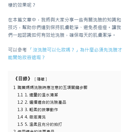
樣的效果呢？
在本篇文章中，我將與大家分享一些有關洗臉的知識和
技巧，幫助你們達到保持肌膚乾淨、避免長痘痘。讓我
們一起認識如何有效地洗臉，確保每天的肌膚潔淨。
可以參考
「沒洗臉可以化妝嗎？」為什麼必須先洗臉才
能開始妝容遮瑕？
《目錄》
隱藏
1
職業媽媽洗臉時應注意的五項關鍵步驟
1.1
1. 適量的溫水清潔
1.2
2. 選擇適合的洗臉產品
1.3
3. 輕柔的按摩動作
1.4
4. 徹底清洗
1.5
5. 溫柔且充分的拍打
2
使用適合的洗面產品