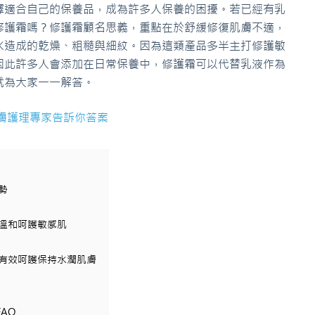
擇適合自己的保養品，成為許多人保養的困擾。若已經有乳
修護霜嗎？修護霜顧名思義，重點在於舒緩修復肌膚不適，
水造成的乾燥、粗糙與細紋。因為這類產品多半主打修護敏
因此許多人會添加在日常保養中，修護霜可以代替乳液作為
就為大家一一解答。
膚護理專家告訴你答案
勢
，溫和呵護敏感肌
，有效呵護保持水潤肌膚
AQ