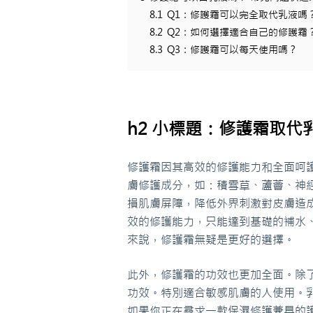
8.1
Q1：修護霜可以完全取代乳液嗎
8.2
Q2：如何選擇適合自己的修護霜
8.3
Q3：修護霜可以每天使用嗎？
h2 小標題：修護霜取代
修護霜因其高效的修護能力和全面呵
膚修護成分，如：積雪草、蘆薈、神
損肌膚屏障，降低外界刺激對皮膚造
效的修護能力，只能達到基礎的補水
來說，修護霜無疑是更好的選擇。
此外，修護霜的功效也更加全面。除
功效。特別適合敏感肌膚的人使用。
如果你正在尋求一款保濕修護兼具的