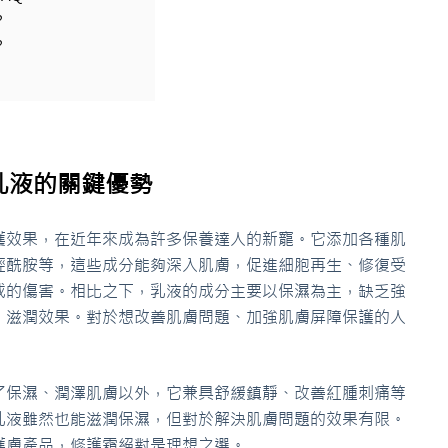
？
？
乳液的關鍵優勢
護效果，在近年來成為許多保養達人的新寵。它添加各種肌
經酰胺等，這些成分能夠深入肌膚，促進細胞再生、修復受
成的傷害。相比之下，乳液的成分主要以保濕為主，缺乏強
、滋潤效果。對於想改善肌膚問題、加強肌膚屏障保護的人
了保濕、潤澤肌膚以外，它兼具舒緩鎮靜、改善紅腫刺痛等
乳液雖然也能滋潤保濕，但對於解決肌膚問題的效果有限。
護膚產品，修護霜絕對是理想之選。