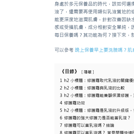
身處於多元保養品的時代，該如何選
液了，還需要再使用類似乳液質地的
能更深度地滋潤肌膚，針對改善因缺
感或受損肌膚，成分相對安全單純，
每日保養嗎？其功能為何？接下來，
可以參考
晚上保養早上要洗臉嗎？肌
《目錄》
隱藏
1
h2 小標題：修護霜取代乳液的關鍵優
2
h2 小標題：修護霜與乳液的比較
3
h2 小標題：修護霜能兼顧保濕修護
4
修護霜功效
5
h2 小標題：修護霜是乳液的升級版
6
修護霜的強大修護力是否能當乳液？
7
修護霜可以當乳液嗎？結論
8
修護霜可以當乳液嗎？ 常見問題快速F