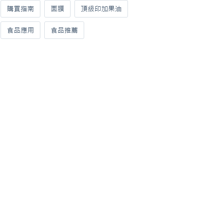
購買指南
面膜
頂級印加果油
食品應用
食品推薦