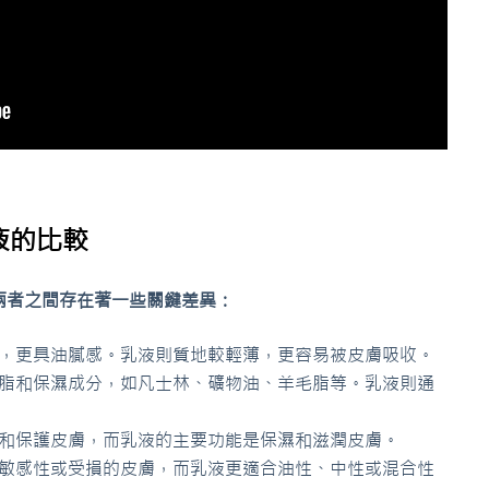
液的比較
兩者之間存在著一些關鍵差異：
，更具油膩感。乳液則質地較輕薄，更容易被皮膚吸收。
脂和保濕成分，如凡士林、礦物油、羊毛脂等。乳液則通
和保護皮膚，而乳液的主要功能是保濕和滋潤皮膚。
敏感性或受損的皮膚，而乳液更適合油性、中性或混合性