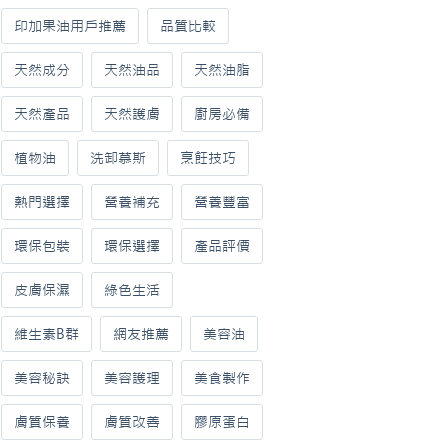
印加果油用戶推薦
品質比較
天然成分
天然油品
天然油脂
天然產品
天然護膚
廚房必備
植物油
洗卸慕斯
烹飪技巧
熱門選擇
營養補充
營養豐富
環保包裝
環保選擇
產品評價
皮膚保濕
綠色生活
維生素B群
網友推薦
美容油
美容秘訣
美容護理
美食製作
膚質保養
膚質改善
膠原蛋白