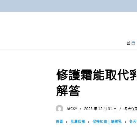
跳
至
主
要
內
首頁
容
修護霜能取代
解答
JACKY
2023 年 12 月 31 日
冬天保
首頁
肌膚保養
保養知識｜精質乳
冬天