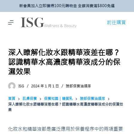
新會員加入立即獲得100元購物金 全館消費滿$800免運
跳
至
主
前往購買
要
內
容
深入瞭解化妝水跟精華液差在哪？
認識精華水高濃度精華液成分的保
濕效果
ISG
2024 年 1 月 1 日
臉部保養油順序
首頁
肌膚保養
保養知識｜精質乳
臉部保養油順序
深入瞭解化妝水跟精華液差在哪？認識精華水高濃度精華液成分的保濕效
果
化妝水和精華液都是廣泛應用於保養程序中的兩項重要