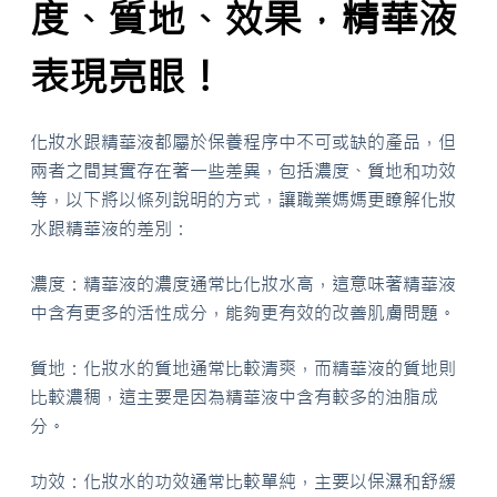
度、質地、效果，精華液
表現亮眼！
化妝水跟精華液都屬於保養程序中不可或缺的產品，但
兩者之間其實存在著一些差異，包括濃度、質地和功效
等，以下將以條列說明的方式，讓職業媽媽更瞭解化妝
水跟精華液的差別：
濃度：精華液的濃度通常比化妝水高，這意味著精華液
中含有更多的活性成分，能夠更有效的改善肌膚問題。
質地：化妝水的質地通常比較清爽，而精華液的質地則
比較濃稠，這主要是因為精華液中含有較多的油脂成
分。
功效：化妝水的功效通常比較單純，主要以保濕和舒緩