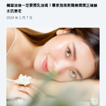
精華液後一定要擦乳液嗎？專家指南教職業媽媽正確鎖
水抗衰老
2024 年 1 月 7 日