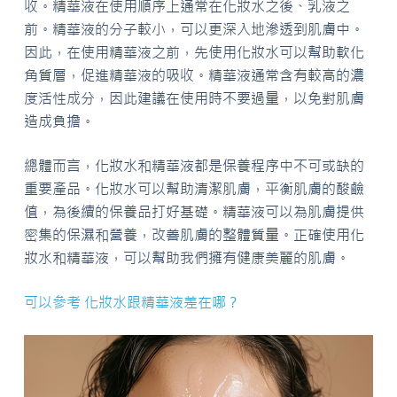
收。精華液在使用順序上通常在化妝水之後、乳液之
前。精華液的分子較小，可以更深入地滲透到肌膚中。
因此，在使用精華液之前，先使用化妝水可以幫助軟化
角質層，促進精華液的吸收。精華液通常含有較高的濃
度活性成分，因此建議在使用時不要過量，以免對肌膚
造成負擔。
總體而言，化妝水和精華液都是保養程序中不可或缺的
重要產品。化妝水可以幫助清潔肌膚，平衡肌膚的酸鹼
值，為後續的保養品打好基礎。精華液可以為肌膚提供
密集的保濕和營養，改善肌膚的整體質量。正確使用化
妝水和精華液，可以幫助我們擁有健康美麗的肌膚。
可以參考 化妝水跟精華液差在哪？