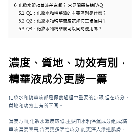
6
化妝水跟精華液差在哪？ 常見問題快速FAQ
6.1
Q1：化妝水和精華液的主要區別是什麼？
6.2
Q2：化妝水和精華液應該如何正確使用？
6.3
Q3：化妝水和精華液可以同時使用嗎？
濃度、質地、功效有別，
精華液成分更勝一籌
化妝水和精華液都是保養過程中重要的步驟,但在成分、
質地和功效上有所不同。
濃度方面,化妝水濃度較低,主要由水和保濕成分組成;精
華液濃度較高,含有更多活性成分,能更深入滲透肌膚。