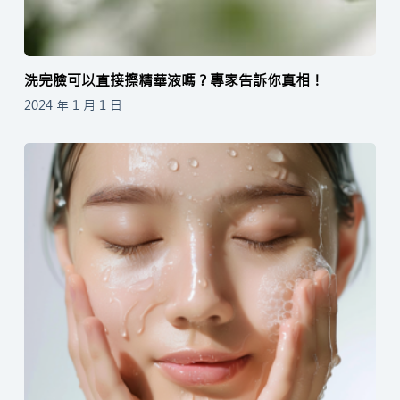
洗完臉可以直接擦精華液嗎？專家告訴你真相！
2024 年 1 月 1 日