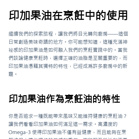
印加果油在烹飪中的使用
繼續我們的探索旅程，讓我們將目光轉向廚房——這個
日常創造美味奇蹟的地方。你可能想知道，這種充滿神
祕感的印加果油是如何融入我們的烹飪實踐中的。當我
們談論健康烹飪時，選擇正確的油脂是至關重要的，而
印加果油憑藉其獨特的特性，已經成爲許多廚房中的新
寵。
印加果油作為烹飪油的特性
你是否追求一種既能帶來風味又能維持健康的烹飪油？
讓我們看看印加果油如何滿足這一需求。高濃度的
Omega-3 使得印加果油不僅有益健康，而且能夠在烹