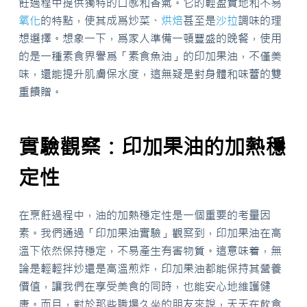
飪過程中提供獨特的口感和香氣。它的輕盈質地和不易
氧化
的特點，使其成爲炒菜、
烘焙
甚至是
沙拉
調味的理
想選擇。想象一下，爲家人準備一頓豐盛的晚餐，使用
的是一種素食界譽爲「素食魚油」的印加果油，不僅美
味，還能提升肌膚保水度，這無疑是對身體和味蕾的雙
重饋贈。
實驗觀察：印加果油的加熱穩
定性
在烹飪過程中，油的加熱穩定性是一個重要的考量因
素。我們通過「印加果油實驗」觀察到，印加果油在高
溫下依然保持穩定，不易產生有害物質。這意味着，無
論是輕輕拌炒還是高溫煎炸，印加果油都能保持其營養
價值，讓我們在享受美食的同時，也能安心地維護健
康。而且，對於那些職場久坐的朋友來說，天天在飲食