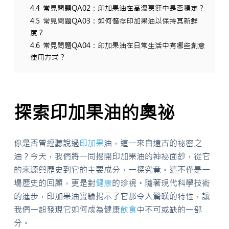
4.4
常見問題QA02：印加果油在高溫烹飪中是否穩定？
4.5
常見問題QA03：如何儲存印加果油以保持其新鮮
度？
4.6
常見問題QA04：印加果油在日常生活中有哪些創意
使用方式？
探索印加果油的奧祕
你是否曾經聽說過
印加果
油，這一來自遠古的祕密之
油？今天，我們將一同揭開印加果油的神祕面紗，從它
的來源與歷史到它的主要成分，一探究竟。這不僅是一
場歷史的回顧，更是對
健康
的珍視。隨著現代科學技術
的進步，印加果油實驗揭示了它那令人驚嘆的特性，讓
我們一起發現它如何成為健康
飲食
中不可或缺的一部
分。