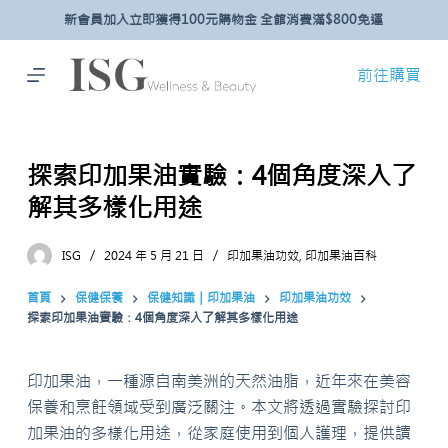
新會員加入立即獲得100元購物金 全館消費滿$800免運
跳
至
主
前往購買
要
內
容
探索印加果油實驗：4個角度深入了
解其多樣化用途
ISG
2024 年 5 月 21 日
印加果油功效
,
印加果油百科
首頁
保健保養
保健知識｜印加果油
印加果油功效
探索印加果油實驗：4個角度深入了解其多樣化用途
印加果油，一種源自南美洲的天然油脂，近年來在美容
保養和烹飪領域受到廣泛關注。本文將透過實驗探討印
加果油的多樣化用途，從家庭使用到個人護理，提供讀