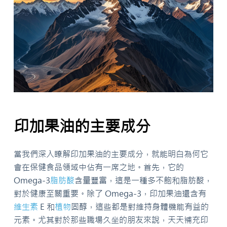
印加果油的主要成分
當我們深入瞭解印加果油的主要成分，就能明白為何它
會在保健食品領域中佔有一席之地。首先，它的
Omega-3
脂肪酸
含量豐富，這是一種多不飽和脂肪酸，
對於健康至關重要。除了 Omega-3，印加果油還含有
維生素
E 和
植物
固醇，這些都是對維持身體機能有益的
元素。尤其對於那些職場久坐的朋友來說，天天補充印