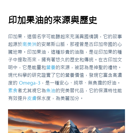
印加果油的來源與歷史
印加果，這個名字可能聽起來充滿異國情調，它的故事
起源於
南美洲
的安第斯山脈，那裡曾是古印加帝國的心
臟地帶。印加果油，這種珍貴的油脂，是從印加果的種
子中提取而來，擁有著悠久的歷史和傳統。在古印加文
明中，它是能量和
營養
的來源，被認為是神聖的禮物。
現代科學的研究證實了它的營養價值，發現它富含高濃
度的
Omega-3
，是一種安心、純萃、無負擔的好油。
素食
者尤其視它為
魚油
的完美替代品，它的保濕特性能
有效提升
皮膚
保水度，為美麗加分。