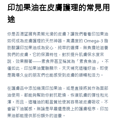
印加果油在皮膚護理的常見用
途
你是否渴望擁有柔嫩光滑的皮膚？讓我們看看印加果油
如何成為皮膚護理的天然神器。高濃度的 Omega-3 脂
肪酸讓印加果油成為安心、純萃的選擇，無負擔地滋養
我們的皮膚。它的保濕特性，對於提升肌膚保水度來
說，效果顯著——素食界甚至稱其為「素食魚油」。不
僅如此，印加果油實驗顯示，天天補充這種好油，即使
是職場久坐的朋友們也能感受到皮膚的順暢和活力。
在護膚品中添加幾滴印加果油，或是直接將其作為面部
油使用，都能夠幫助你對抗乾燥，恢復肌膚的彈性和光
澤。而且，這種油的輕盈質地使其容易被皮膚吸收，不
會留下油膩感。無論是早晨還是晚上的護膚程序，印加
果油都能提供那份額外的滋養。