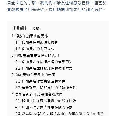
者全面性的了解。我們將不涉及任何療效宣稱，僅基於
實驗數據和用途研究，為您揭開印加果油的神秘面紗。
《目錄》
隱藏
1
探索印加果油的奧祕
1.1
印加果油的來源與歷史
1.2
印加果油的主要成分
2
印加果油在美容保養的應用
2.1
印加果油在皮膚護理的常見用途
2.2
印加果油在頭髮護理的使用方式
3
印加果油在烹飪中的使用
3.1
印加果油作為烹飪油的特性
3.2
實驗觀察：印加果油的加熱穩定性
4
其他創新的印加果油實驗應用
4.1
印加果油在家居清潔中的潛在用途
4.2
印加果油於個人健康維護的探索
4.3
常見問題QA01：印加果油是否適合所有膚質使用？