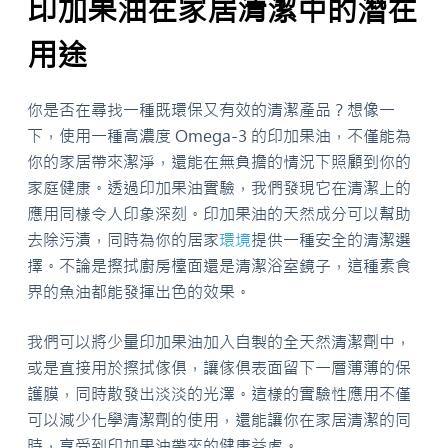
印加果油在家居清潔中的潛在
用途
你是否在尋找一種既環保又有效的清潔產品？想像一
下，使用一種高濃度 Omega-3 的印加果油，不僅能為
你的家居帶來潔淨，還能在無負擔的情況下照顧到你的
家庭健康。透過印加果油實驗，我們發現它在清潔上的
應用同樣令人印象深刻。印加果油的天然成分可以幫助
去除污漬，同時為你的居家
環境
提供一種安全的清潔選
擇。不論是擦拭廚房檯面還是清潔浴室鏡子，這種素食
界的魚油都能發揮出色的效果。
我們可以將少量印加果油加入自製的全天然清潔劑中，
或是直接用於擦拭傢俱，讓傢俱表面留下一層薄薄的保
護膜，同時散發出淡淡的光澤。這樣的實驗性應用不僅
可以減少化學清潔劑的使用，還能讓你在家居清潔的同
時，享受到印加果油帶來的健康益處。