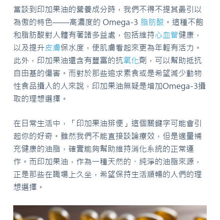
當談到印加果油的營養成分時，我們不得不提其最引以
為傲的特色——高濃度的 Omega-3
脂肪酸
。這種不飽
和脂肪酸對人體有著諸多益處，包括維持
心血管
健康，
以及提升
皮膚
保水度，使肌膚看起來更為年輕有活力。
此外，印加果油還含有豐富的抗
氧化
劑，可以幫助抵抗
自由基的傷害。而對於那些追求素食或是希望減少動物
性食品攝入的人來說，印加果油無疑是增加Omega-3攝
取的理想選擇。
在日常生活中，「印加果油排便」這個關鍵字可能會引
起你的好奇。雖然我們不能直接談論療效，但是適量補
充健康的油脂，確實能夠幫助維持消化系統的正常運
作。而印加果油，作為一種天然的、純淨的油脂來源，
正是那些在職場上久坐，希望保持生活順暢的人們的理
想選擇。