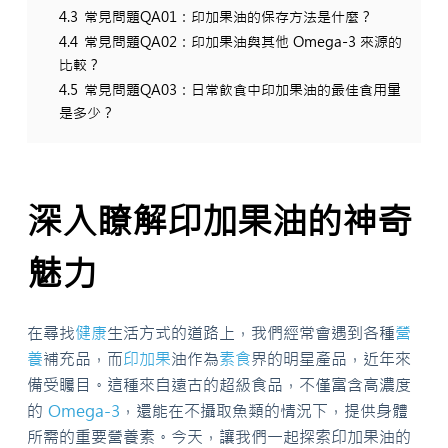
4.3
常見問題QA01：印加果油的保存方法是什麼？
4.4
常見問題QA02：印加果油與其他 Omega-3 來源的
比較？
4.5
常見問題QA03：日常飲食中印加果油的最佳食用量
是多少？
深入瞭解印加果油的神奇
魅力
在尋找
健康
生活方式的道路上，我們經常會遇到各種
營
養
補充品，而
印加果
油作為
素食
界的明星產品，近年來
備受矚目。這種來自遠古的超級食品，不僅富含高濃度
的
Omega-3
，還能在不攝取魚類的情況下，提供身體
所需的重要營養素。今天，讓我們一起探索印加果油的