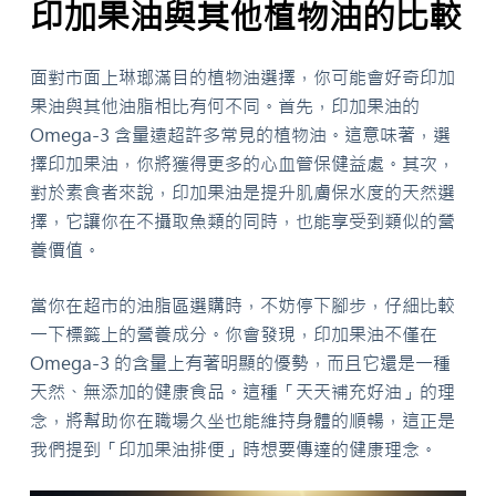
印加果油與其他植物油的比較
面對市面上琳瑯滿目的植物油選擇，你可能會好奇印加
果油與其他油脂相比有何不同。首先，印加果油的
Omega-3 含量遠超許多常見的植物油。這意味著，選
擇印加果油，你將獲得更多的心血管保健益處。其次，
對於素食者來說，印加果油是提升肌膚保水度的天然選
擇，它讓你在不攝取魚類的同時，也能享受到類似的營
養價值。
當你在超市的油脂區選購時，不妨停下腳步，仔細比較
一下標籤上的營養成分。你會發現，印加果油不僅在
Omega-3 的含量上有著明顯的優勢，而且它還是一種
天然、無添加的健康食品。這種「天天補充好油」的理
念，將幫助你在職場久坐也能維持身體的順暢，這正是
我們提到「印加果油排便」時想要傳達的健康理念。