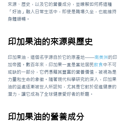
來源、歷史，以及它的營養成分，並瞭解如何將這種
「好油」融入日常生活中，即使是職場久坐，也能維持
身體順暢。
印加果油的來源與歷史
印加果油，這個名字源自於它的原產地——
南美洲
的印
加帝國。數百年來，印加果一直是當地居民
飲食
中不可
或缺的一部分，它們憑藉其豐富的營養價值，被視為是
力量和生命的象徵。隨著現代科學研究的深入，印加果
油的益處逐漸被世人所認知，尤其是它對於促進健康的
潛力，讓它成為了全球健康愛好者的新寵。
印加果油的營養成分