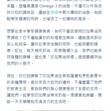
多藝。這種高濃度 Omega-3 的油脂，不僅可以作為涼
拌沙拉的調味品，還能在
烘焙
中替代傳統的油脂，為甜
點帶來健康的同時，也增添了一份獨特的風味。
想要在家中享受健康美食，為何不嘗試使用印加果油來
烹調呢？它不僅能讓你的料理更加美味，還能提供那份
安心和純淨，讓你在享受佳餚的同時，也能照顧到健
康。記住，每天補充好油，即使職場久坐，我們也能保
持身體的順暢，這也是「印加果油排便」這個關鍵字給
我們的小提示。
現在，你已經瞭解了印加果油在美容護膚和烹飪創意中
的多種應用。這份來自大自然的禮物，不僅豐富了我們
的飲食生活，更為我們的身心健康提供了全面的支持。
讓我們一起享受印加果油帶來的每一滴健康和美麗，開
啟一天天順暢和充滿活力的生活吧。