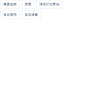
購買指南
面膜
頂級印加果油
食品應用
食品推薦