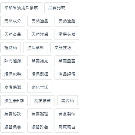
印加果油用戶推薦
品質比較
天然成分
天然油品
天然油脂
天然產品
天然護膚
廚房必備
植物油
洗卸慕斯
烹飪技巧
熱門選擇
營養補充
營養豐富
環保包裝
環保選擇
產品評價
皮膚保濕
綠色生活
維生素B群
網友推薦
美容油
美容秘訣
美容護理
美食製作
膚質保養
膚質改善
膠原蛋白