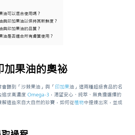
加果油可以混合使用嗎？
果油與印加果油以保持其新鮮度？
果油與印加果油的品質？
加果油是否適合所有膚質使用？
印加果油的奧祕
常會聽到「沙棘果油」與「
印加果
油」這兩種超級食品的名
些追求高濃度
Omega-3
，渴望安心、純萃、無負擔選擇的
瞭解這些來自大自然的珍寶，如何從
植物
中提煉出來，並成
提取過程