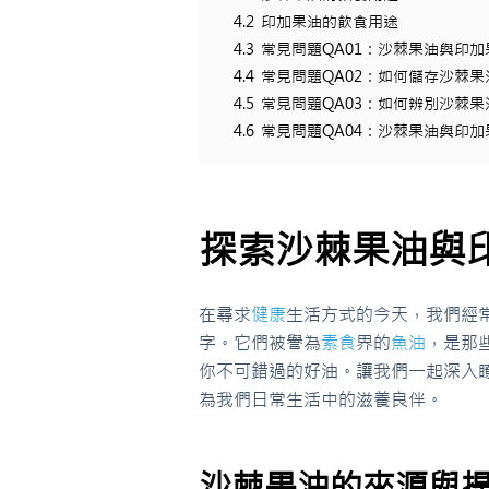
4.2
印加果油的飲食用途
4.3
常見問題QA01：沙棘果油與印
4.4
常見問題QA02：如何儲存沙棘
4.5
常見問題QA03：如何辨別沙棘
4.6
常見問題QA04：沙棘果油與印
探索沙棘果油與
在尋求
健康
生活方式的今天，我們經
字。它們被譽為
素食
界的
魚油
，是那
你不可錯過的好油。讓我們一起深入
為我們日常生活中的滋養良伴。
沙棘果油的來源與