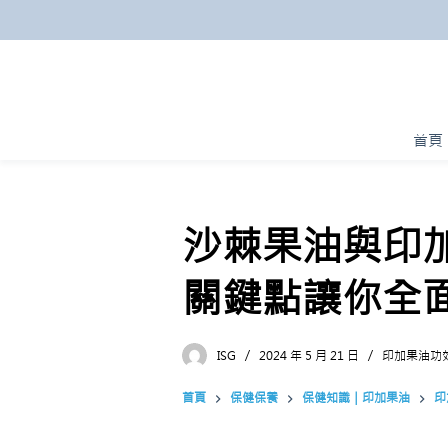
跳
至
主
要
內
首頁
容
沙棘果油與印
關鍵點讓你全
ISG
2024 年 5 月 21 日
印加果油功
首頁
保健保養
保健知識｜印加果油
印