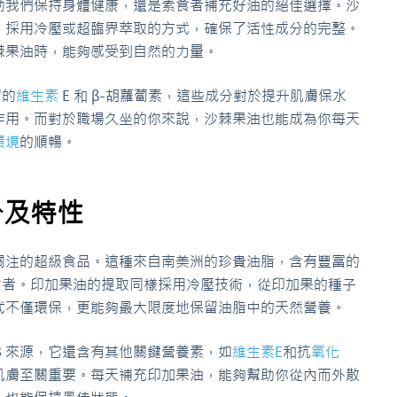
夠幫助我們保持身體健康，還是素食者補充好油的絕佳選擇。沙
，採用冷壓或超臨界萃取的方式，確保了活性成分的完整。
棘果油時，能夠感受到自然的力量。
富的
維生素
E 和 β-胡蘿蔔素，這些成分對於提升肌膚保水
作用。而對於職場久坐的你來說，沙棘果油也能成為你每天
環境
的順暢。
分及特性
關注的超級食品。這種來自南美洲的珍貴油脂，含有豐富的
合素食者。印加果油的提取同樣採用冷壓技術，從印加果的種子
式不僅環保，更能夠最大限度地保留油脂中的天然營養。
-3 來源，它還含有其他關鍵營養素，如
維生素E
和抗
氧化
肌膚至關重要。每天補充印加果油，能夠幫助你從內而外散