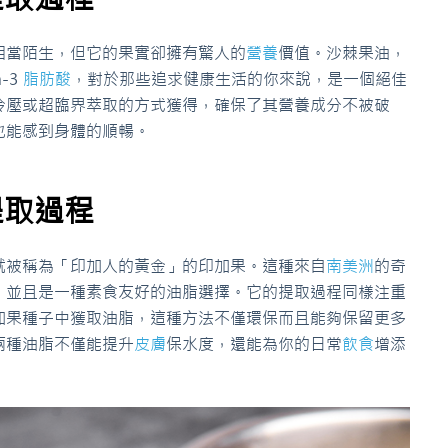
相當陌生，但它的果實卻擁有驚人的
營養
價值。沙棘果油，
-3
脂肪酸
，對於那些追求健康生活的你來說，是一個絕佳
冷壓或超臨界萃取的方式獲得，確保了其營養成分不被破
也能感到身體的順暢。
提取過程
就被稱為「印加人的黃金」的印加果。這種來自
南美洲
的奇
肪酸，並且是一種素食友好的油脂選擇。它的提取過程同樣注重
加果種子中獲取油脂，這種方法不僅環保而且能夠保留更多
兩種油脂不僅能提升
皮膚
保水度，還能為你的日常
飲食
增添