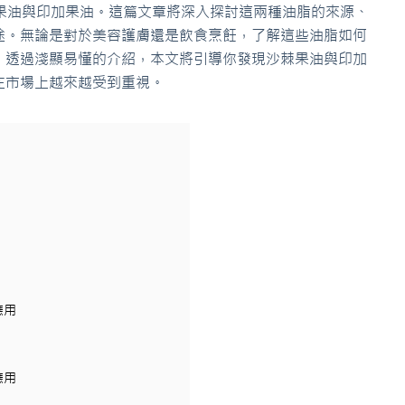
果油與印加果油。這篇文章將深入探討這兩種油脂的來源、
途。無論是對於美容護膚還是飲食烹飪，了解這些油脂如何
。透過淺顯易懂的介紹，本文將引導你發現沙棘果油與印加
在市場上越來越受到重視。
應用
應用