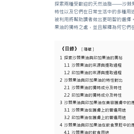
探索兩種受歡迎的天然油脂——沙棘
特性以及它們在日常生活中的多種用
被利用將幫助讀者做出更明智的選擇
果油的獨特之處，並且解釋為何它們
《目錄》
隱藏
1
探索沙棘果油與印加果油的奧祕
1.1
沙棘果油的來源與提取過程
1.2
印加果油的來源與提取過程
2
沙棘果油與印加果油的特性對比
2.1
沙棘果油的獨特成分及特性
2.2
印加果油的獨特成分及特性
3
沙棘果油與印加果油在美容護膚中的
3.1
沙棘果油在護膚上的普遍用途
3.2
印加果油在護膚上的普遍用途
4
沙棘果油與印加果油在飲食烹飪中的
4.1
沙棘果油的飲食用途