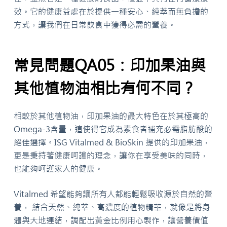
效。它的健康益處在於提供一種安心、純萃而無負擔的
方式，讓我們在日常飲食中獲得必需的營養。
常見問題QA05：印加果油與
其他植物油相比有何不同？
相較於其他植物油，印加果油的最大特色在於其極高的
Omega-3含量，這使得它成為素食者補充必需脂肪酸的
絕佳選擇。ISG Vitalmed & BioSkin 提供的印加果油，
更是秉持著健康呵護的理念，讓你在享受美味的同時，
也能夠呵護家人的健康。
Vitalmed
希望能夠讓所有人都能輕鬆吸收源於自然的營
養，
結合天然、純萃、高濃度的植物精華，就像是將身
體與大地連結，調配出黃金比例用心製作，讓營養價值