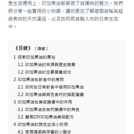
是生活應用上，印加果油都展現了其獨特的魅力。我們
將分享一些實用的小知識，讓你更加了解這個被稱為超
級食物的天然產品，以及如何將其融入你的日常生活
中。
《目錄》
隱藏
1
探索印加果油的奧祕
1.1
印加果油的來源與歷史背景
1.2
印加果油的主要營養成分
2
印加果油在飲食中的應用
2.1
如何在日常飲食中使用印加果油
2.2
印加果油與其他食材的搭配建議
3
印加果油在美容護膚中的作用
3.1
印加果油在自然護膚中的角色
3.2
簡易DIY印加果油美容配方
4
印加果油的其他生活小妙用
4.1
家居清潔與保養的小撇步