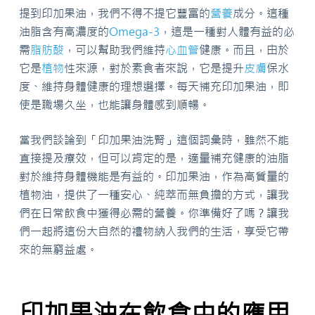
提到印加果油，我們不得不提它豐富的
營養
成分。這種
油脂含有高濃度的
Omega-3
，這是一種對人體有益的必
需
脂肪酸
，可以幫助我們維持
心血管
健康。而且，由於
它是
植物
性來源，對於素食者來說，它是提升
皮膚
保水
度、維持身體健康的理想選擇。每天補充印加果油，即
使是職場久坐，也能讓身體感到順暢。
當我們談論到「印加果油洗腎」這個詞彙時，雖然不能
直接提及療效，但可以肯定的是，適量補充健康的油脂
對於維持身體機能是有益的。印加果油，作為高質量的
植物油，提供了一種安心、純萃而無負擔的方式，讓我
們在日常飲食中獲得必需的營養。你準備好了嗎？讓我
們一起將這份大自然的禮物納入我們的生活，享受它帶
來的無窮益處。
印加果油在飲食中的應用