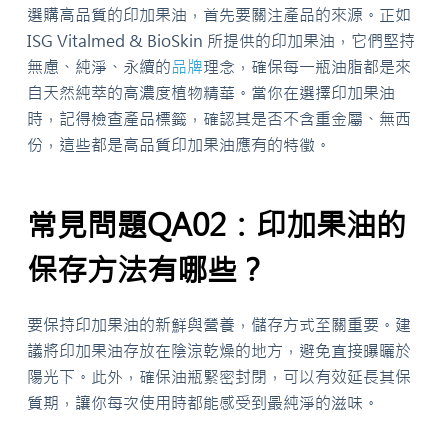
選購高品質的印加果油，首先要關注產品的來源。正如
ISG Vitalmed & BioSkin 所提供的印加果油，它們堅持
無慮、純淨、永續的
品牌
理念，確保每一瓶油脂都是來
自天然純萃的高濃度植物精華。當你在選擇印加果油
時，記得檢查產品標籤，確認其是否不含重金屬、無西
份，這些都是高品質印加果油應有的特徵。
常見問題QA02：印加果油的
保存方法有哪些？
要保持印加果油的新鮮與營養，儲存方式至關重要。建
議將印加果油存放在陰涼乾燥的地方，避免直接曝曬於
陽光下。此外，確保油瓶緊密封閉，可以有效延長其保
質期，讓你每次使用時都能感受到最純淨的滋味。