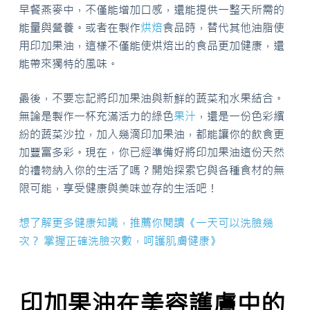
早餐燕麥中，不僅能增加口感，還能提供一整天所需的
能量與營養。或者在製作
烘焙
食品時，替代其他油脂使
用印加果油，這樣不僅能使烘焙出的食品更加健康，還
能帶來獨特的風味。
最後，不要忘記將印加果油與新鮮的蔬菜和水果結合。
無論是製作一杯充滿活力的綠色
果汁
，還是一份色彩繽
紛的蔬菜沙拉，加入幾滴印加果油，都能讓你的飲食更
加豐富多彩。現在，你已經準備好將印加果油這份天然
的禮物納入你的生活了嗎？開始探索它與各種食材的無
限可能，享受健康與美味並存的生活吧！
想了解更多健康知識，推薦你閱讀《一天可以洗臉幾
次？ 掌握正確洗臉次數，呵護肌膚健康》
印加果油在美容護膚中的