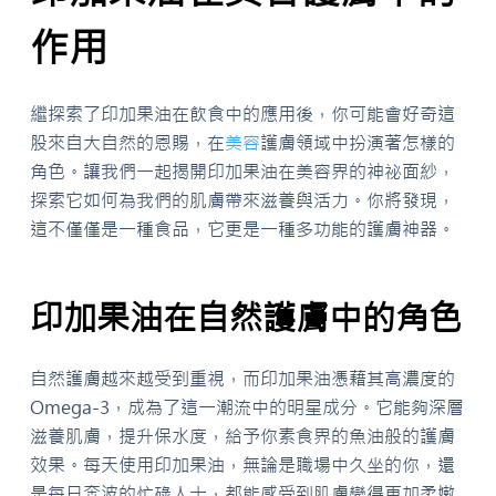
作用
繼探索了印加果油在飲食中的應用後，你可能會好奇這
股來自大自然的恩賜，在
美容
護膚領域中扮演著怎樣的
角色。讓我們一起揭開印加果油在美容界的神祕面紗，
探索它如何為我們的肌膚帶來滋養與活力。你將發現，
這不僅僅是一種食品，它更是一種多功能的護膚神器。
印加果油在自然護膚中的角色
自然護膚越來越受到重視，而印加果油憑藉其高濃度的
Omega-3，成為了這一潮流中的明星成分。它能夠深層
滋養肌膚，提升保水度，給予你素食界的魚油般的護膚
效果。每天使用印加果油，無論是職場中久坐的你，還
是每日奔波的忙碌人士，都能感受到肌膚變得更加柔嫩