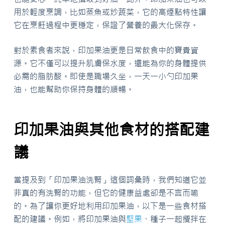
用於輕度烹調，比如蒸魚或炒蔬菜，它的高煙點特性讓
它在烹飪過程中更穩定，保證了營養的最大化保存。
對於素食者來說，印加果油更是日常飲食中的寶貴資
源。它不僅可以提升肌膚保水度，還能為你的身體提供
必需的脂肪酸。即使是職場久坐，一天一小勺印加果
油，也能幫助你保持身體的順暢。
印加果油與其他食材的搭配建
議
當提及到「印加果油洗腎」這個詞彙時，我們知道它並
非真的有洗腎的功能，但它的健康益處卻是不言而喻
的。為了讓你更好地利用印加果油，以下是一些食材搭
配的建議。例如，將印加果油與
堅果
、種子一起攪拌在