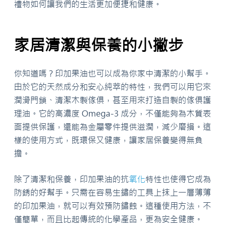
禮物如何讓我們的生活更加便捷和健康。
家居清潔與保養的小撇步
你知道嗎？印加果油也可以成為你家中清潔的小幫手。
由於它的天然成分和安心純萃的特性，我們可以用它來
潤滑門鎖、清潔木製傢俱，甚至用來打造自製的傢俱護
理油。它的高濃度 Omega-3 成分，不僅能夠為木質表
面提供保護，還能為金屬零件提供滋潤，減少磨損。這
樣的使用方式，既環保又健康，讓家居保養變得無負
擔。
除了清潔和保養，印加果油的抗
氧化
特性也使得它成為
防銹的好幫手。只需在容易生鏽的工具上抹上一層薄薄
的印加果油，就可以有效預防鏽蝕。這種使用方法，不
僅簡單，而且比起傳統的化學產品，更為安全健康。