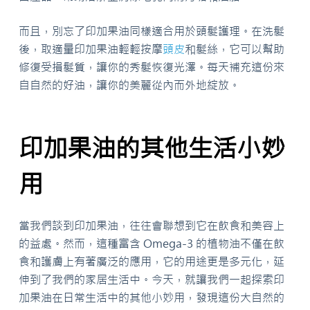
而且，別忘了印加果油同樣適合用於頭髮護理。在洗髮
後，取適量印加果油輕輕按摩
頭皮
和髮絲，它可以幫助
修復受損髮質，讓你的秀髮恢復光澤。每天補充這份來
自自然的好油，讓你的美麗從內而外地綻放。
印加果油的其他生活小妙
用
當我們談到印加果油，往往會聯想到它在飲食和美容上
的益處。然而，這種富含 Omega-3 的植物油不僅在飲
食和護膚上有著廣泛的應用，它的用途更是多元化，延
伸到了我們的家居生活中。今天，就讓我們一起探索印
加果油在日常生活中的其他小妙用，發現這份大自然的