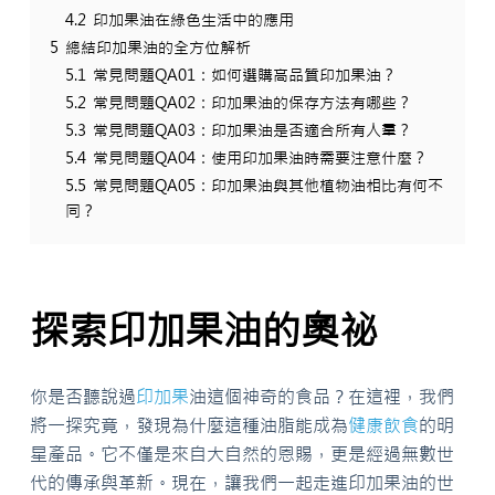
4.2
印加果油在綠色生活中的應用
5
總結印加果油的全方位解析
5.1
常見問題QA01：如何選購高品質印加果油？
5.2
常見問題QA02：印加果油的保存方法有哪些？
5.3
常見問題QA03：印加果油是否適合所有人羣？
5.4
常見問題QA04：使用印加果油時需要注意什麼？
5.5
常見問題QA05：印加果油與其他植物油相比有何不
同？
探索印加果油的奧祕
你是否聽說過
印加果
油這個神奇的食品？在這裡，我們
將一探究竟，發現為什麼這種油脂能成為
健康
飲食
的明
星產品。它不僅是來自大自然的恩賜，更是經過無數世
代的傳承與革新。現在，讓我們一起走進印加果油的世