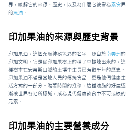
界，瞭解它的來源、歷史，以及為什麼它被譽為
素食
界
的
魚油
。
印加果油的來源與歷史背景
印加果油，這個充滿神祕色彩的名字，源自於
南美洲
的
印加文明。它是從印加果樹上的種子中提煉出來的，這
種樹木在安第斯山脈的土壤中生長已有數千年的歷史。
印加果油不僅是當地人民的傳統食品，更是他們健康生
活方式的一部分。隨著時間的推移，這種油脂的好處逐
漸被世界各地所認識，成為現代健康飲食中不可或缺的
元素。
印加果油的主要營養成分