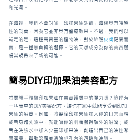
和光滑。
在這裡，我們不會討論「印加果油洗腎」這樣具有誤導
性的詞彙，因為它並非具有醫療效果。不過，我們可以
肯定的是，這種高質量的植物油，對於維護
皮膚
健康而
言，是一種無負擔的選擇。它的天然成分為你的美容護
膚常規帶來了新的可能。
簡易DIY印加果油美容配方
想要親手體驗印加果油在美容護膚中的魔力嗎？這裡有
一些簡單的DIY美容配方，讓你在家中就能享受到印加
果油的滋養。例如，將幾滴印加果油加入你的日常面霜
或者身體乳液中，就能讓你的肌膚獲得額外的滋潤；或
者在洗臉水中加入少量印加果油，創造出自己的油性潔
面產品，幫助溶解並清除毛孔內的污垢和油脂。