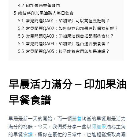
4.2
印加果油香蕉麵包
5
總結將印加果油融入每日飲食
5.1
常見問題QA01：印加果油可以高溫烹飪嗎？
5.2
常見問題QA02：如何儲存印加果油以保持新鮮？
5.3
常見問題QA03：印加果油適合搭配哪些食材？
5.4
常見問題QA04：印加果油是否適合素食者？
5.5
常見問題QA05：孩子能夠食用印加果油嗎？
早晨活力滿分 – 印加果油
早餐食譜
早晨是新一天的開始，而一頓
營養
均衡的早餐則是活力
滿分的祕訣。今天，我們將分享一些以
印加果
油為主角
的早餐
食譜
，讓你在繁忙的日常中，也能輕鬆攝取高濃