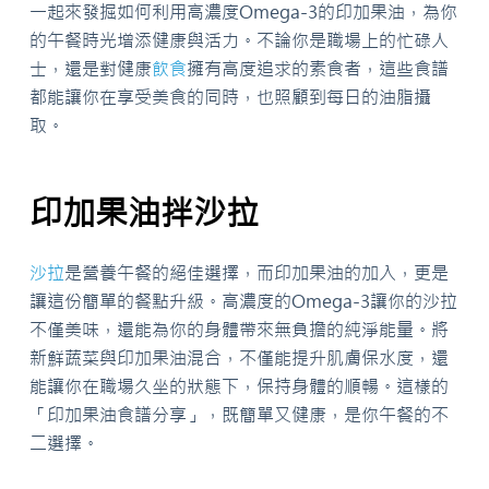
一起來發掘如何利用高濃度Omega-3的印加果油，為你
的午餐時光增添健康與活力。不論你是職場上的忙碌人
士，還是對健康
飲食
擁有高度追求的素食者，這些食譜
都能讓你在享受美食的同時，也照顧到每日的油脂攝
取。
印加果油拌沙拉
沙拉
是營養午餐的絕佳選擇，而印加果油的加入，更是
讓這份簡單的餐點升級。高濃度的Omega-3讓你的沙拉
不僅美味，還能為你的身體帶來無負擔的純淨能量。將
新鮮蔬菜與印加果油混合，不僅能提升肌膚保水度，還
能讓你在職場久坐的狀態下，保持身體的順暢。這樣的
「印加果油食譜分享」，既簡單又健康，是你午餐的不
二選擇。