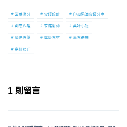
# 營養滿分
# 食譜設計
# 印加果油食譜分享
# 創意料理
# 家庭廚師
# 美味小吃
# 簡易食譜
# 健康食材
# 素食選擇
# 烹飪技巧
1 則留言