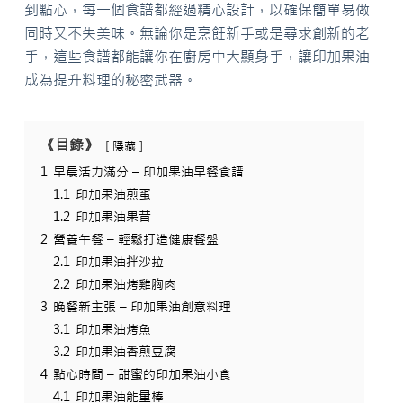
到點心，每一個食譜都經過精心設計，以確保簡單易做
同時又不失美味。無論你是烹飪新手或是尋求創新的老
手，這些食譜都能讓你在廚房中大顯身手，讓印加果油
成為提升料理的秘密武器。
《目錄》
隱藏
1
早晨活力滿分 – 印加果油早餐食譜
1.1
印加果油煎蛋
1.2
印加果油果昔
2
營養午餐 – 輕鬆打造健康餐盤
2.1
印加果油拌沙拉
2.2
印加果油烤雞胸肉
3
晚餐新主張 – 印加果油創意料理
3.1
印加果油烤魚
3.2
印加果油香煎豆腐
4
點心時間 – 甜蜜的印加果油小食
4.1
印加果油能量棒