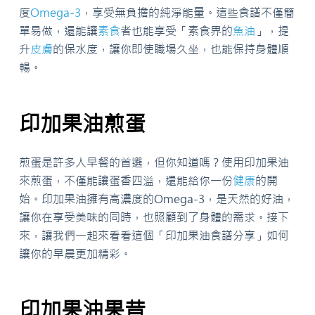
度
Omega-3
，享受無負擔的純淨能量。這些食譜不僅簡
單易做，還能讓
素食
者也能享受「素食界的
魚油
」，提
升
皮膚
的保水度，讓你即使職場久坐，也能保持身體順
暢。
印加果油煎蛋
煎蛋是許多人早餐的首選，但你知道嗎？使用印加果油
來煎蛋，不僅能讓蛋香四溢，還能給你一份
健康
的開
始。印加果油擁有高濃度的Omega-3，是天然的好油，
讓你在享受美味的同時，也照顧到了身體的需求。接下
來，讓我們一起來看看這個「印加果油食譜分享」如何
讓你的早晨更加精彩。
印加果油果昔