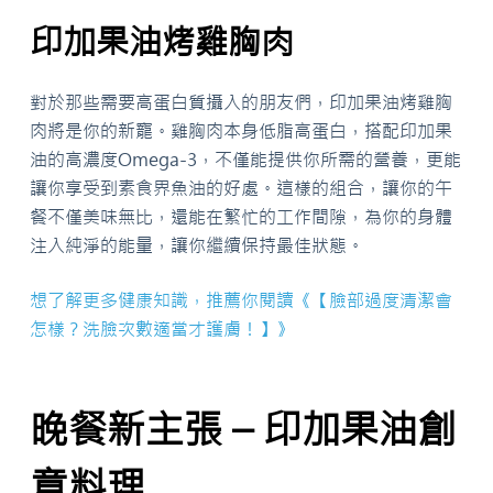
印加果油烤雞胸肉
對於那些需要高蛋白質攝入的朋友們，印加果油烤雞胸
肉將是你的新寵。雞胸肉本身低脂高蛋白，搭配印加果
油的高濃度Omega-3，不僅能提供你所需的營養，更能
讓你享受到素食界魚油的好處。這樣的組合，讓你的午
餐不僅美味無比，還能在繁忙的工作間隙，為你的身體
注入純淨的能量，讓你繼續保持最佳狀態。
想了解更多健康知識，推薦你閱讀《【臉部過度清潔會
怎樣？洗臉次數適當才護膚！】》
晚餐新主張 – 印加果油創
意料理