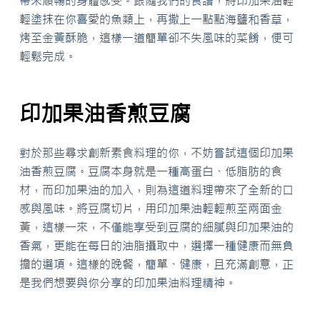
帶來順暢的身體感受。跟隨我們的食譜，將印加果油輕
輕塗抹在你喜愛的魚類上，再撒上一點點海鹽和香草，
烤至金黃酥脆，這樣一道簡單卻不失風味的菜餚，便可
輕鬆完成。
印加果油香煎豆腐
對於那些尋求創新素食料理的你，不妨嘗試這個印加果
油香煎豆腐。豆腐本身就是一種高蛋白、低脂肪的食
材，而印加果油的加入，則為這道料理帶來了全新的口
感與風味。將豆腐切片，用印加果油輕輕煎至兩面金
黃，這樣一來，不僅能享受到豆腐的細膩與印加果油的
香氣，更能在每日的油脂攝取中，選擇一種健康而無負
擔的選項。這樣的晚餐，簡單、健康，且充滿創意，正
是我們想要與你分享的印加果油料理精神。