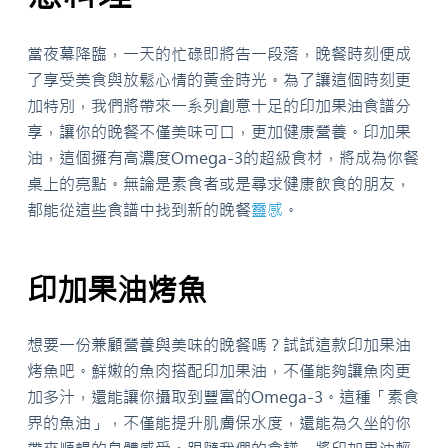
當夜幕降臨，一天的忙碌即將告一段落，晚餐時刻便成
了享受美食與放鬆心情的黃金時光。為了讓這個時刻更
加特別，我們將帶來一系列創意十足的印加果油食譜分
享，讓你的晚餐不僅美味可口，更加健康營養。印加果
油，這個擁有高濃度Omega-3的超級食材，將成為你餐
桌上的亮點。無論是素食者或是尋求健康飲食的朋友，
都能從這些食譜中找到新的晚餐
靈感
。
印加果油烤魚
想要一份兼顧營養與美味的晚餐嗎？試試這款印加果油
烤魚吧。鮮嫩的魚肉搭配印加果油，不僅能夠讓魚肉更
加多汁，還能讓你攝取到豐富的Omega-3。這種「素食
界的魚油」，不僅能提升肌膚保水度，還能為久坐的你