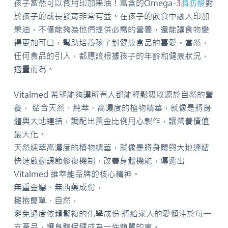
孩子當然可以食用印加果油！富含的Omega-3
脂肪酸
對
於孩子的成長發育非常有益。在孩子的飲食中融入印加
果油，不僅能夠為他們提供必需的營養，還能讓食物變
得更加可口，幫助培養孩子對健康食品的喜愛。當然，
任何食品的引入，都應該根據孩子的年齡和健康狀況，
適量而為。
Vitalmed
希望能夠讓所有人都能輕鬆吸收源於自然的營
養，
結合天然、純萃、高濃度的植物精華，就像是將身
體與大地連結，調配出黃金比例用心製作，讓營養價值
最大化。
天然純萃高濃度的植物精華，就像是將身體與大地連結
快速啟動調節修復機制，改善身體機能，傳遞出
Vitalmed
維萃能品牌的核心精神。
無重金屬、無西藥成份，
擁抱簡單、自然，
避免過度依賴繁複的化學成份
將給家人的愛傾注於每一
支產品，讓身體保健成為一件簡單的事。