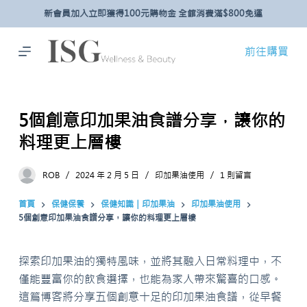
新會員加入立即獲得100元購物金 全館消費滿$800免運
跳
至
主
前往購買
要
內
容
5個創意印加果油食譜分享，讓你的
料理更上層樓
ROB
2024 年 2 月 5 日
印加果油使用
1 則留言
首頁
保健保養
保健知識｜印加果油
印加果油使用
5個創意印加果油食譜分享，讓你的料理更上層樓
探索印加果油的獨特風味，並將其融入日常料理中，不
僅能豐富你的飲食選擇，也能為家人帶來驚喜的口感。
這篇博客將分享五個創意十足的印加果油食譜，從早餐