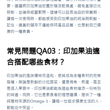
要。建議將印加果油放置於陰涼乾燥處，避免直接日光
照射，並確保瓶蓋緊閉。這樣可以延長油品的保質期，
讓每一次使用時，都能感受到印加果油的純淨與新鮮。
記住，適當的儲存不僅能保持產品品質，也是對自己健
康的一種負責。
常見問題QA03：印加果油適
合搭配哪些食材？
印加果油的風味獨特而溫和，使其成為多種食材的完美
搭檔。無論是新鮮的沙拉蔬菜，還是烤魚、煎蛋，甚至
是混入果昔中，印加果油都能為這些食物增添一份特別
的味道。同時，它也是素食者的理想選擇，提供了一種
純植物來源的Omega-3，讓每一位追求健康生活的人，
都能從中受益。