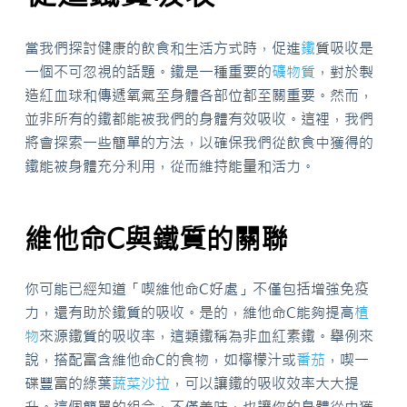
當我們探討健康的飲食和生活方式時，促進
鐵
質吸收是
一個不可忽視的話題。鐵是一種重要的
礦物質
，對於製
造紅血球和傳遞氧氣至身體各部位都至關重要。然而，
並非所有的鐵都能被我們的身體有效吸收。這裡，我們
將會探索一些簡單的方法，以確保我們從飲食中獲得的
鐵能被身體充分利用，從而維持能量和活力。
維他命C與鐵質的關聯
你可能已經知道「喫維他命C好處」不僅包括增強免疫
力，還有助於鐵質的吸收。是的，維他命C能夠提高
植
物
來源鐵質的吸收率，這類鐵稱為非血紅素鐵。舉例來
說，搭配富含維他命C的食物，如檸檬汁或
番茄
，喫一
碟豐富的綠葉
蔬菜
沙拉
，可以讓鐵的吸收效率大大提
升。這個簡單的組合，不僅美味，也讓你的身體從中獲