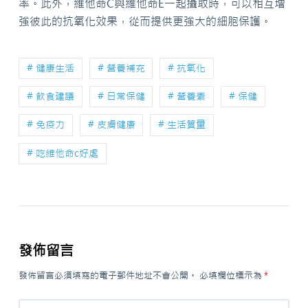
率。此外，維他命C與維他命E一起攝取時，可以相互增
強彼此的抗氧化效果，從而提供更強大的細胞保護。
# 健康生活
# 營養補充
# 抗氧化
# 飲食建議
# 日常保健
# 營養素
# 保健
# 免疫力
# 皮膚健康
# 生活質量
# 吃維他命c好處
發佈留言
發佈留言必須填寫的電子郵件地址不會公開。
必填欄位標示為
*