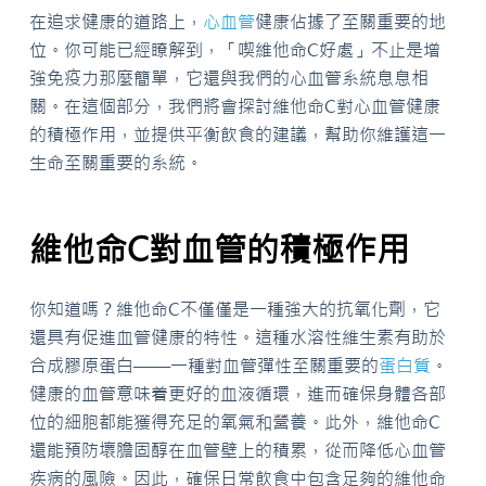
在追求健康的道路上，
心血管
健康佔據了至關重要的地
位。你可能已經瞭解到，「喫維他命C好處」不止是增
強免疫力那麼簡單，它還與我們的心血管系統息息相
關。在這個部分，我們將會探討維他命C對心血管健康
的積極作用，並提供平衡飲食的建議，幫助你維護這一
生命至關重要的系統。
維他命C對血管的積極作用
你知道嗎？維他命C不僅僅是一種強大的抗氧化劑，它
還具有促進血管健康的特性。這種水溶性維生素有助於
合成膠原蛋白——一種對血管彈性至關重要的
蛋白質
。
健康的血管意味着更好的血液循環，進而確保身體各部
位的細胞都能獲得充足的氧氣和營養。此外，維他命C
還能預防壞膽固醇在血管壁上的積累，從而降低心血管
疾病的風險。因此，確保日常飲食中包含足夠的維他命