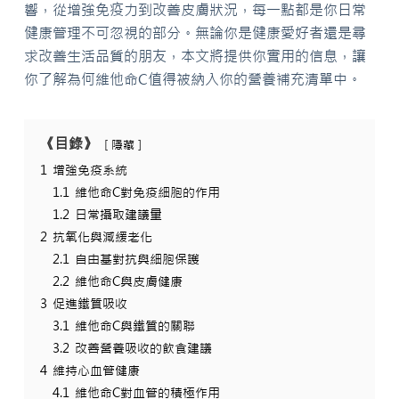
響，從增強免疫力到改善皮膚狀況，每一點都是你日常
健康管理不可忽視的部分。無論你是健康愛好者還是尋
求改善生活品質的朋友，本文將提供你實用的信息，讓
你了解為何維他命C值得被納入你的營養補充清單中。
《目錄》
隱藏
1
增強免疫系統
1.1
維他命C對免疫細胞的作用
1.2
日常攝取建議量
2
抗氧化與減緩老化
2.1
自由基對抗與細胞保護
2.2
維他命C與皮膚健康
3
促進鐵質吸收
3.1
維他命C與鐵質的關聯
3.2
改善營養吸收的飲食建議
4
維持心血管健康
4.1
維他命C對血管的積極作用