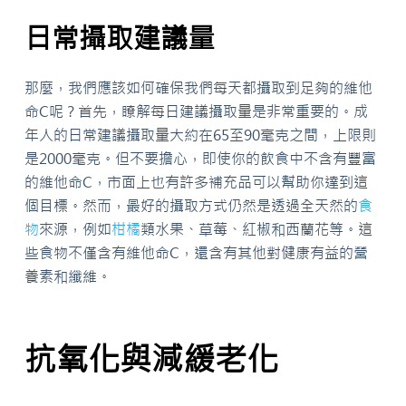
日常攝取建議量
那麼，我們應該如何確保我們每天都攝取到足夠的維他
命C呢？首先，瞭解每日建議攝取量是非常重要的。成
年人的日常建議攝取量大約在65至90毫克之間，上限則
是2000毫克。但不要擔心，即使你的飲食中不含有豐富
的維他命C，市面上也有許多補充品可以幫助你達到這
個目標。然而，最好的攝取方式仍然是透過全天然的
食
物
來源，例如
柑橘
類水果、草莓、紅椒和西蘭花等。這
些食物不僅含有維他命C，還含有其他對健康有益的營
養素和纖維。
抗氧化與減緩老化