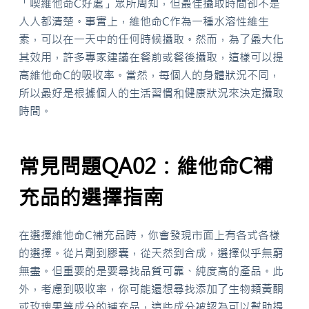
「喫維他命C好處」眾所周知，但最佳攝取時間卻不是
人人都清楚。事實上，維他命C作為一種水溶性維生
素，可以在一天中的任何時候攝取。然而，為了最大化
其效用，許多專家建議在餐前或餐後攝取，這樣可以提
高維他命C的吸收率。當然，每個人的身體狀況不同，
所以最好是根據個人的生活習慣和健康狀況來決定攝取
時間。
常見問題QA02：維他命C補
充品的選擇指南
在選擇維他命C補充品時，你會發現市面上有各式各樣
的選擇。從片劑到膠囊，從天然到合成，選擇似乎無窮
無盡。但重要的是要尋找品質可靠、純度高的產品。此
外，考慮到吸收率，你可能還想尋找添加了生物類黃酮
或玫瑰果等成分的補充品，這些成分被認為可以幫助提