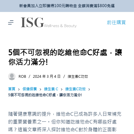
新會員加入立即獲得100元購物金 全館消費滿$800免運
跳
至
主
前往購買
要
內
容
5個不可忽視的吃維他命C好處，讓
你活力滿分!
ROB
2024 年 3 月 4 日
維生素C功效
首頁
保健保養
維生素 C
維生素C功效
5個不可忽視的吃維他命C好處，讓你活力滿分!
隨著健康意識的提升，維他命C已成為許多人日常補充
的重要營養素之一。但你知道吃維他命C有哪些好處
嗎？這篇文章將深入探討維他命C對於身體的正面影