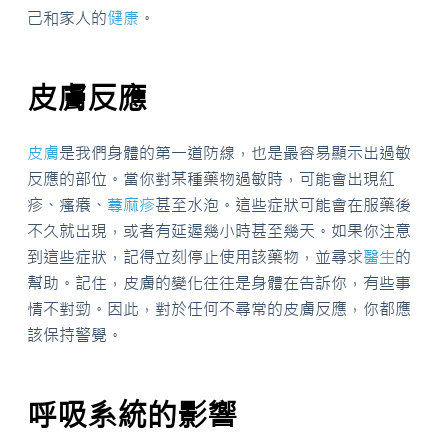
己和家人的
健康
。
皮膚反應
皮膚
是我們身體的第一道防線，也是最容易顯示出過敏
反應的部位。當你對某種藥物過敏時，可能會出現紅
疹、瘙癢、
蕁麻疹
甚至水泡。這些症狀可能會在服藥後
不久就出現，或者有延遲幾小時甚至幾天。如果你注意
到這些症狀，記得立刻停止使用該藥物，並尋求
醫生
的
幫助。記住，皮膚的變化往往是身體在告訴你，有些事
情不對勁。因此，對於任何不尋常的皮膚反應，你都應
該保持警覺。
呼吸系統的影響