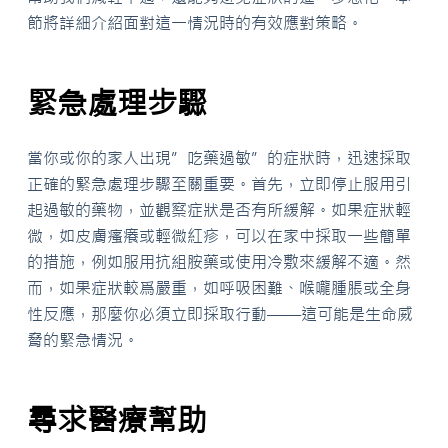
節將詳細介紹面對這一情況時的有效應對策略。
緊急處理步驟
當你或你的家人出現”吃藥過敏”的症狀時，迅速採取
正確的緊急處理步驟至關重要。首先，立即停止服用引
起過敏的藥物，並觀察症狀是否有所緩解。如果症狀輕
微，如皮膚瘙癢或輕微紅疹，可以在家中採取一些簡單
的措施，例如服用抗組胺藥或使用冷敷來緩解不適。然
而，如果症狀較爲嚴重，如呼吸困難、喉嚨腫脹或全身
性反應，那麼你必須立即採取行動——這可能是生命威
脅的緊急情況。
尋求醫療幫助