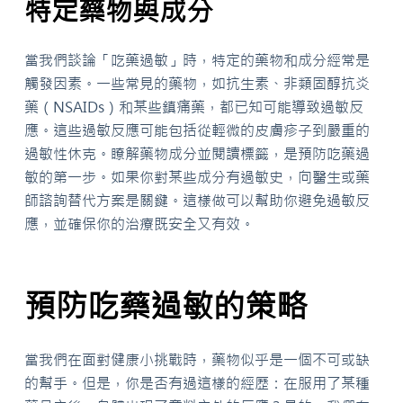
特定藥物與成分
當我們談論「吃藥過敏」時，特定的藥物和成分經常是
觸發因素。一些常見的藥物，如抗生素、非類固醇抗炎
藥（NSAIDs）和某些鎮痛藥，都已知可能導致過敏反
應。這些過敏反應可能包括從輕微的皮膚疹子到嚴重的
過敏性休克。瞭解藥物成分並閱讀標籤，是預防吃藥過
敏的第一步。如果你對某些成分有過敏史，向醫生或藥
師諮詢替代方案是關鍵。這樣做可以幫助你避免過敏反
應，並確保你的治療既安全又有效。
預防吃藥過敏的策略
當我們在面對健康小挑戰時，藥物似乎是一個不可或缺
的幫手。但是，你是否有過這樣的經歷：在服用了某種