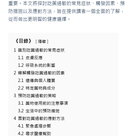
重要。本文將探討吃藥過敏的常見症狀、觸發因素、預
防措施以及應對方法，旨在提供讀者一個全面的了解，
從而做出更明智的健康選擇。
《目錄》
隱藏
1
識別吃藥過敏的常見症狀
1.1
皮膚反應
1.2
呼吸系統的影響
2
瞭解觸發吃藥過敏的因素
2.1
遺傳與個人體質
2.2
特定藥物與成分
3
預防吃藥過敏的策略
3.1
藥物使用前的注意事項
3.2
生活中的預防措施
4
面對吃藥過敏的應對方法
4.1
緊急處理步驟
4.2
尋求醫療幫助