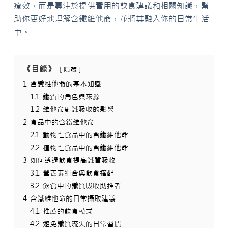
療效，而是專注於提供實用的飲食建議和相關知識，幫
助你更好地理解含鐵維他命，並將其融入你的日常生活
中。
《目錄》
隱藏
1
含鐵維他命的基本知識
1.1
鐵質的角色與來源
1.2
維他命對鐵吸收的影響
2
食品中的含鐵維他命
2.1
動物性食品中的含鐵維他命
2.2
植物性食品中的含鐵維他命
3
如何透過飲食提高鐵質吸收
3.1
營養素組合與飲食搭配
3.2
飲食中的鐵質吸收助推者
4
含鐵維他命的日常攝取建議
4.1
推薦的飲食模式
4.2
避免鐵質流失的日常習慣