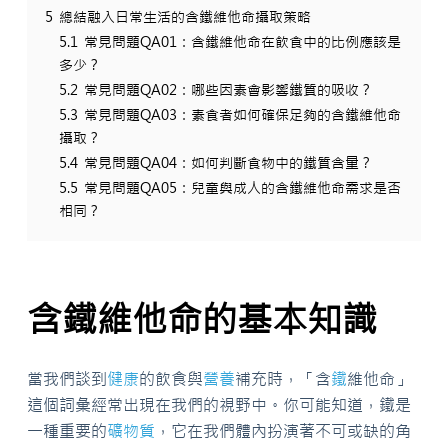
5
總結融入日常生活的含鐵維他命攝取策略
5.1
常見問題QA01：含鐵維他命在飲食中的比例應該是
多少？
5.2
常見問題QA02：哪些因素會影響鐵質的吸收？
5.3
常見問題QA03：素食者如何確保足夠的含鐵維他命
攝取？
5.4
常見問題QA04：如何判斷食物中的鐵質含量？
5.5
常見問題QA05：兒童與成人的含鐵維他命需求是否
相同？
含鐵維他命的基本知識
當我們談到
健康
的飲食與
營養
補充時，「含
鐵
維他命」
這個詞彙經常出現在我們的視野中。你可能知道，鐵是
一種重要的
礦物質
，它在我們體內扮演著不可或缺的角