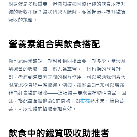
對身體是多麼重要，但你知道如何優化你的飲食以提升
鐵的吸收率嗎？讓我們深入瞭解，並掌握這些提升鐵質
吸收的策略。
營養素組合與飲食搭配
你可能經常聽說，喫對食物同樣重要，喫多少。當涉及
到鐵質的吸收，這一點尤為真實。一個均衡的飲食計
劃，考慮到營養素之間的相互作用，可以幫助我們最大
限度地從食物中獲取鐵。例如，維他命C已知可以增強
非血紅素鐵的吸收——這種鐵主要來自植物性食品。因
此，搭配富含維他命C的食物，如
柑橘
類水果、綠色蔬
菜，可以使鐵的攝取更加有效。
飲食中的鐵質吸收助推者