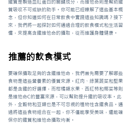
鐵質是製造血紅蛋白的關鍵成分，而維他命則是幫助鐵
質吸收不可或缺的助手。你可能已經瞭解了這些基本概
念，但你知道如何在日常飲食中實踐這些知識嗎？接下
來，我們將一起探討如何通過合理的飲食模式和生活習
慣，來提高含鐵維他命的攝取，從而維護身體健康。
推薦的飲食模式
要確保攝取足夠的含鐵維他命，我們首先需要了解哪些
食物是這些營養素的優質來源。紅肉、綠葉蔬菜和堅果
都是含鐵的好選擇，而柑橘類水果、西紅柿和椰菜等則
是維他命C的豐富來源，可以幫助提升鐵的吸收率。此
外，全穀物和豆類也是不可忽視的植物性含鐵食品。通
過將這些食物組合在一起，你不僅能享受美味，還能確
保你的鐵質和維他命攝取均衡。