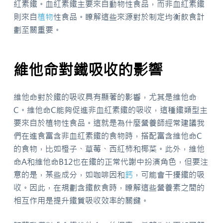
紅素鐵。血紅素鐵主要來自動物性食品，而非血紅素鐵
則來自
植物
性食品。瞭解這些來源對於制定均衡飲食計
劃至關重要。
維他命對鐵吸收的影響
維他命對於鐵的吸收具有顯著的影響，尤其是維他命
C。維他命C能夠促進非血紅素鐵的吸收，這種鐵類型主
要來自於植物性食品。這就是為什麼營養師經常建議我
們在進食富含非血紅素鐵的食物時，搭配富含維他命C
的食物，比如橙子、草莓、西紅柿和椰菜。此外，維他
命A和維他命B12也在鐵的正常代謝中扮演角色，但要注
意的是，某些成分，如咖啡因和
鈣
，可能會干擾鐵的吸
收。因此，在規劃含鐵飲食時，瞭解這些營養素之間的
相互作用是提升鐵質吸收效率的關鍵。