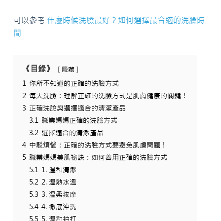
可以參考
什麼時候洗臉最好？如何選擇最合適的洗臉時
間
《目錄》
隱藏
1
你所不知道的正確的洗臉方式
2
每天洗臉：理解正確的洗臉方式是肌膚健康的關鍵！
3
正確洗臉與選擇適合的清潔產品
3.1
職業媽媽正確的洗臉方式
3.2
選擇適合的清潔產品
4
中駁煩惱：正確的洗臉方式要避免肌膚問題！
5
職業媽媽美肌祕訣：如何善用正確的洗臉方式
5.1
1. 溫和清潔
5.2
2. 溫熱水溫
5.3
3. 溫柔按摩
5.4
4. 徹底沖洗
5.5
5. 溫和拍打