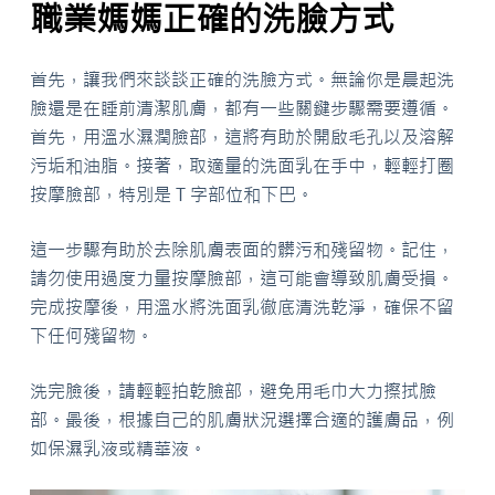
職業媽媽正確的洗臉方式
首先，讓我們來談談正確的洗臉方式。無論你是晨起洗
臉還是在睡前清潔肌膚，都有一些關鍵步驟需要遵循。
首先，用溫水濕潤臉部，這將有助於開啟毛孔以及溶解
污垢和油脂。接著，取適量的洗面乳在手中，輕輕打圈
按摩臉部，特別是 T 字部位和下巴。
這一步驟有助於去除肌膚表面的髒污和殘留物。記住，
請勿使用過度力量按摩臉部，這可能會導致肌膚受損。
完成按摩後，用溫水將洗面乳徹底清洗乾淨，確保不留
下任何殘留物。
洗完臉後，請輕輕拍乾臉部，避免用毛巾大力擦拭臉
部。最後，根據自己的肌膚狀況選擇合適的護膚品，例
如保濕乳液或精華液。