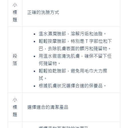
小
標
正確的洗臉方式
題
溫水濕潤臉部，溶解污垢和油脂。
輕輕按摩臉部，特別是 T 字部位和下
巴，去除肌膚表面的髒污和殘留物。
段
用溫水徹底清洗肌膚，確保不留下任
落
何殘留物。
輕輕拍乾臉部，避免用毛巾大力擦
拭。
根據肌膚狀況選擇合適的保養品。
小
標
選擇適合的清潔產品
題