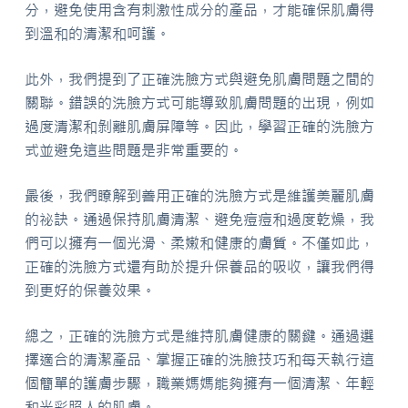
分，避免使用含有刺激性成分的產品，才能確保肌膚得
到溫和的清潔和呵護。
此外，我們提到了正確洗臉方式與避免肌膚問題之間的
關聯。錯誤的洗臉方式可能導致肌膚問題的出現，例如
過度清潔和剝離肌膚屏障等。因此，學習正確的洗臉方
式並避免這些問題是非常重要的。
最後，我們瞭解到善用正確的洗臉方式是維護美麗肌膚
的祕訣。通過保持肌膚清潔、避免痘痘和過度乾燥，我
們可以擁有一個光滑、柔嫩和健康的膚質。不僅如此，
正確的洗臉方式還有助於提升保養品的吸收，讓我們得
到更好的保養效果。
總之，正確的洗臉方式是維持肌膚健康的關鍵。通過選
擇適合的清潔產品、掌握正確的洗臉技巧和每天執行這
個簡單的護膚步驟，職業媽媽能夠擁有一個清潔、年輕
和光彩照人的肌膚。