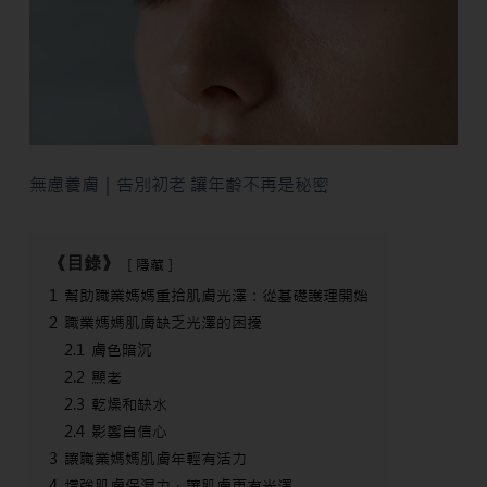
無慮養膚｜告別初老 讓年齡不再是秘密
《目錄》
隱藏
1
幫助職業媽媽重拾肌膚光澤：從基礎護理開始
2
職業媽媽肌膚缺乏光澤的困擾
2.1
膚色暗沉
2.2
顯老
2.3
乾燥和缺水
2.4
影響自信心
3
讓職業媽媽肌膚年輕有活力
4
增強肌膚保濕力，讓肌膚更有光澤