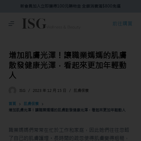
新會員加入立即獲得100元購物金 全館消費滿$800免運
跳
至
主
前往購買
要
內
容
增加肌膚光澤！讓職業媽媽的肌膚
散發健康光澤，看起來更加年輕動
人
ISG
2023 年 12 月 15 日
肌膚保養
首頁
肌膚保養
增加肌膚光澤！讓職業媽媽的肌膚散發健康光澤，看起來更加年輕動人
職業媽媽們常常在忙於工作和家庭，因此她們往往忽略
了自己的肌膚護理。長時間的疏忽使得肌膚變得粗糙，