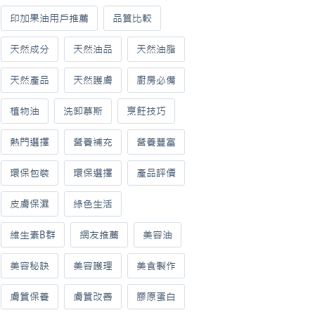
印加果油用戶推薦
品質比較
天然成分
天然油品
天然油脂
天然產品
天然護膚
廚房必備
植物油
洗卸慕斯
烹飪技巧
熱門選擇
營養補充
營養豐富
環保包裝
環保選擇
產品評價
皮膚保濕
綠色生活
維生素B群
網友推薦
美容油
美容秘訣
美容護理
美食製作
膚質保養
膚質改善
膠原蛋白