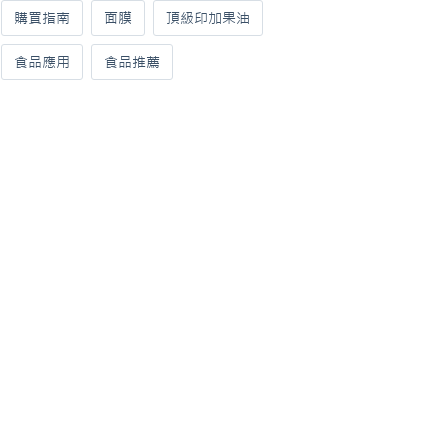
購買指南
面膜
頂級印加果油
食品應用
食品推薦