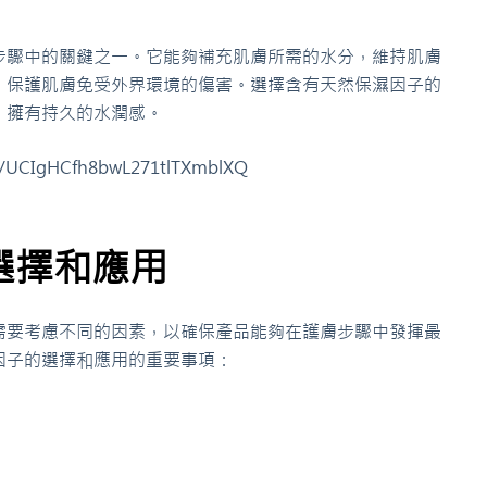
步驟中的關鍵之一。它能夠補充肌膚所需的水分，維持肌膚
，保護肌膚免受外界環境的傷害。選擇含有天然保濕因子的
，擁有持久的水潤感。
l/UCIgHCfh8bwL271tlTXmblXQ
選擇和應用
需要考慮不同的因素，以確保產品能夠在護膚步驟中發揮最
因子的選擇和應用的重要事項：