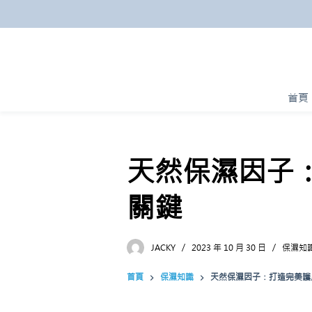
跳
至
主
要
內
首頁
容
天然保濕因子
關鍵
JACKY
2023 年 10 月 30 日
保濕知
首頁
保濕知識
天然保濕因子：打造完美護