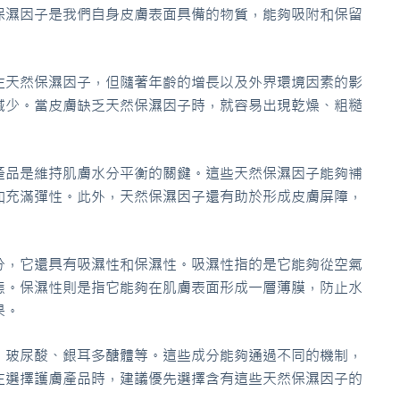
保濕因子是我們自身皮膚表面具備的物質，能夠吸附和保留
生天然保濕因子，但隨著年齡的增長以及外界環境因素的影
減少。當皮膚缺乏天然保濕因子時，就容易出現乾燥、粗糙
產品是維持肌膚水分平衡的關鍵。這些天然保濕因子能夠補
和充滿彈性。此外，天然保濕因子還有助於形成皮膚屏障，
分，它還具有吸濕性和保濕性。吸濕性指的是它能夠從空氣
態。保濕性則是指它能夠在肌膚表面形成一層薄膜，防止水
果。
、玻尿酸、銀耳多醣體等。這些成分能夠通過不同的機制，
在選擇護膚產品時，建議優先選擇含有這些天然保濕因子的