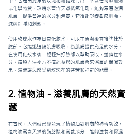
中。它是由純淨的玫瑰花瓣提煉而成，不含任何添加劑
或化學物質。玫瑰水富含天然抗氧化劑，能夠深層滋潤
肌膚，提供豐富的水分和營養。它還能舒緩敏感肌膚，
減輕紅腫和刺激。
使用玫瑰水作為日常化妝水，可以在清潔後直接塗抹於
臉部。它能迅速被肌膚吸收，為肌膚提供充足的水分。
在使用化妝水後，輕輕拍打臉部以幫助吸收，並鎖住水
分。這項古法祕方不僅能為您的肌膚帶來深層的保濕效
果，還能讓您感受到玫瑰花的芬芳和神奇的能量。
2. 植物油－滋養肌膚的天然寶
藏
在古代，人們就已經發現了植物油對肌膚的神奇功效。
植物油富含天然的脂肪酸和營養成分，能夠滋養和保濕