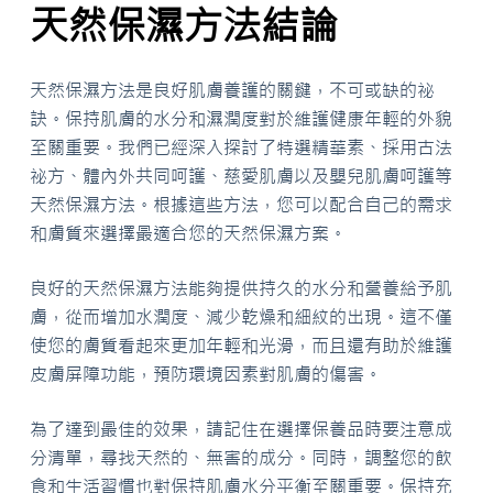
天然保濕方法結論
天然保濕方法是良好肌膚養護的關鍵，不可或缺的祕
訣。保持肌膚的水分和濕潤度對於維護健康年輕的外貌
至關重要。我們已經深入探討了特選精華素、採用古法
祕方、體內外共同呵護、慈愛肌膚以及嬰兒肌膚呵護等
天然保濕方法。根據這些方法，您可以配合自己的需求
和膚質來選擇最適合您的天然保濕方案。
良好的天然保濕方法能夠提供持久的水分和營養給予肌
膚，從而增加水潤度、減少乾燥和細紋的出現。這不僅
使您的膚質看起來更加年輕和光滑，而且還有助於維護
皮膚屏障功能，預防環境因素對肌膚的傷害。
為了達到最佳的效果，請記住在選擇保養品時要注意成
分清單，尋找天然的、無害的成分。同時，調整您的飲
食和生活習慣也對保持肌膚水分平衡至關重要。保持充