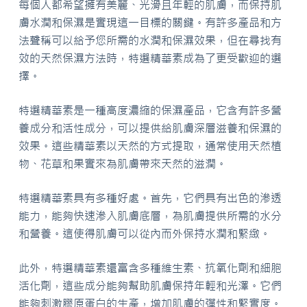
每個人都希望擁有美麗、光滑且年輕的肌膚，而保持肌
膚水潤和保濕是實現這一目標的關鍵。有許多產品和方
法聲稱可以給予您所需的水潤和保濕效果，但在尋找有
效的天然保濕方法時，特選精華素成為了更受歡迎的選
擇。
特選精華素是一種高度濃縮的保濕產品，它含有許多營
養成分和活性成分，可以提供給肌膚深層滋養和保濕的
效果。這些精華素以天然的方式提取，通常使用天然植
物、花草和果實來為肌膚帶來天然的滋潤。
特選精華素具有多種好處。首先，它們具有出色的滲透
能力，能夠快速滲入肌膚底層，為肌膚提供所需的水分
和營養。這使得肌膚可以從內而外保持水潤和緊緻。
此外，特選精華素還富含多種維生素、抗氧化劑和細胞
活化劑，這些成分能夠幫助肌膚保持年輕和光澤。它們
能夠刺激膠原蛋白的生產，增加肌膚的彈性和緊實度。