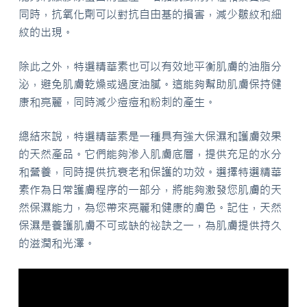
同時，抗氧化劑可以對抗自由基的損害，減少皺紋和細
紋的出現。
除此之外，特選精華素也可以有效地平衡肌膚的油脂分
泌，避免肌膚乾燥或過度油膩。這能夠幫助肌膚保持健
康和亮麗，同時減少痘痘和粉刺的產生。
總結來說，特選精華素是一種具有強大保濕和護膚效果
的天然產品。它們能夠滲入肌膚底層，提供充足的水分
和營養，同時提供抗衰老和保護的功效。選擇特選精華
素作為日常護膚程序的一部分，將能夠激發您肌膚的天
然保濕能力，為您帶來亮麗和健康的膚色。記住，天然
保濕是養護肌膚不可或缺的祕訣之一，為肌膚提供持久
的滋潤和光澤。