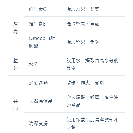
維生素C
攝取水果、蔬菜
體
維生素E
攝取堅果、魚類
內
Omega-3脂
攝取堅果、魚類
肪酸
體
飲用水、攝取含高水分的
水分
外
食物
適度運動
散步、游泳、瑜珈
含玻尿酸、蜂蜜、植物油
共
天然保濕品
的產品
同
使用保養品前清潔臉部和
清潔皮膚
身體