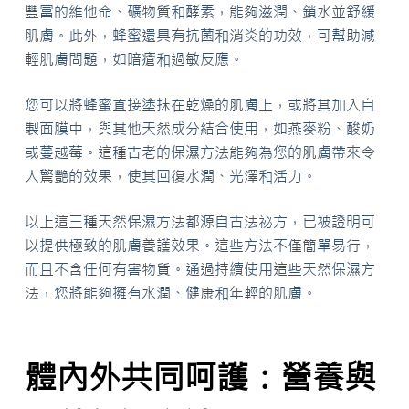
豐富的維他命、礦物質和酵素，能夠滋潤、鎖水並舒緩
肌膚。此外，蜂蜜還具有抗菌和消炎的功效，可幫助減
輕肌膚問題，如暗瘡和過敏反應。
您可以將蜂蜜直接塗抹在乾燥的肌膚上，或將其加入自
製面膜中，與其他天然成分結合使用，如燕麥粉、酸奶
或蔓越莓。這種古老的保濕方法能夠為您的肌膚帶來令
人驚艷的效果，使其回復水潤、光澤和活力。
以上這三種天然保濕方法都源自古法祕方，已被證明可
以提供極致的肌膚養護效果。這些方法不僅簡單易行，
而且不含任何有害物質。通過持續使用這些天然保濕方
法，您將能夠擁有水潤、健康和年輕的肌膚。
體內外共同呵護：營養與