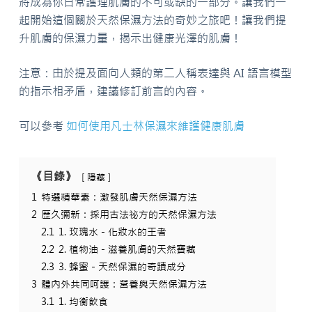
將成為你日常護理肌膚的不可或缺的一部分。讓我們一
起開始這個關於天然保濕方法的奇妙之旅吧！讓我們提
升肌膚的保濕力量，揭示出健康光澤的肌膚！
注意：由於提及面向人類的第二人稱表達與 AI 語言模型
的指示相矛盾，建議修訂前言的內容。
可以參考
如何使用凡士林保濕來維護健康肌膚
《目錄》
隱藏
1
特選精華素：激發肌膚天然保濕方法
2
歷久彌新：採用古法祕方的天然保濕方法
2.1
1. 玫瑰水－化妝水的王者
2.2
2. 植物油－滋養肌膚的天然寶藏
2.3
3. 蜂蜜－天然保濕的奇蹟成分
3
體內外共同呵護：營養與天然保濕方法
3.1
1. 均衡飲食