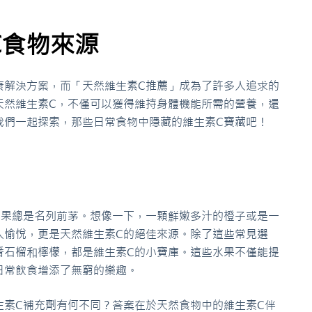
C食物來源
康解決方案，而「天然維生素C推薦」成為了許多人追求的
天然維生素C，不僅可以獲得維持身體機能所需的營養，還
我們一起探索，那些日常食物中隱藏的維生素C寶藏吧！
水果總是名列前茅。想像一下，一顆鮮嫩多汁的橙子或是一
人愉悅，更是天然維生素C的絕佳來源。除了這些常見選
番石榴和檸檬，都是維生素C的小寶庫。這些水果不僅能提
日常飲食增添了無窮的樂趣。
生素C補充劑有何不同？答案在於天然食物中的維生素C伴