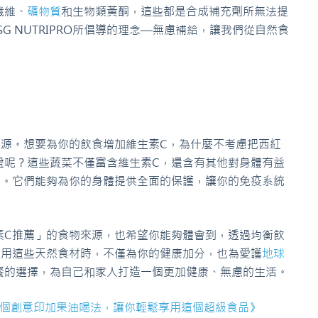
纖維、
礦物質
和生物類黃酮，這些都是合成補充劑所無法提
G NUTRIPRO所倡導的理念—無慮補給，讓我們從自然食
來源。想要為你的飲食增加維生素C，為什麼不考慮把西紅
盤呢？這些蔬菜不僅富含維生素C，還含有其他對身體有益
維。它們能夠為你的身體提供全面的保護，讓你的免疫系統
素C推薦」的食物來源，也希望你能夠體會到，透過均衡飲
食用這些天然食材時，不僅為你的健康加分，也為愛護
地球
餐的選擇，為自己和家人打造一個更加健康、無慮的生活。
5個創意印加果油喝法，讓你輕鬆享用這個超級食品》