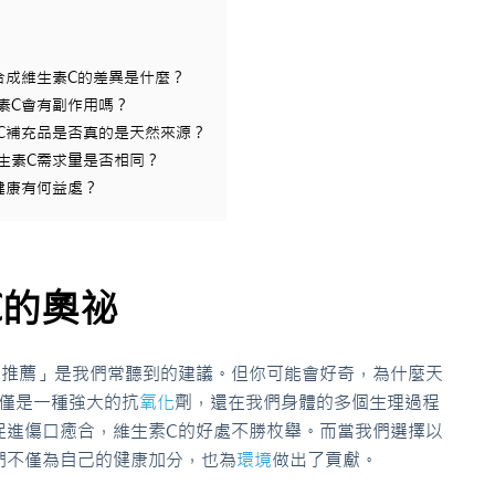
合成維生素C的差異是什麼？
素C會有副作用嗎？
素C補充品是否真的是天然來源？
維生素C需求量是否相同？
健康有何益處？
C的奧祕
C推薦」是我們常聽到的建議。但你可能會好奇，為什麼天
僅是一種強大的抗
氧化
劑，還在我們身體的多個生理過程
促進傷口癒合，維生素C的好處不勝枚舉。而當我們選擇以
們不僅為自己的健康加分，也為
環境
做出了貢獻。