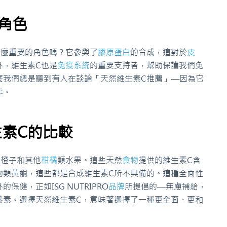
角色
多麼重要的角色嗎？它參與了
膠原蛋白
的合成，這對於
皮
外，維生素C也是
免疫系統
的重要支持者，幫助保護我們免
麼我們總是聽到有人在談論「天然維生素C推薦」—因為它
處。
素C的比較
到橙子和其他
柑橘
類水果。這些天然
食物
提供的維生素C含
物類黃酮，這些都是合成維生素C所不具備的。這種全面性
健，正如ISG NUTRIPRO
品牌
所提倡的—無慮補給，
養素。選擇天然維生素C，意味著選擇了一種更全面、更和