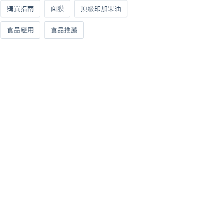
購買指南
面膜
頂級印加果油
食品應用
食品推薦