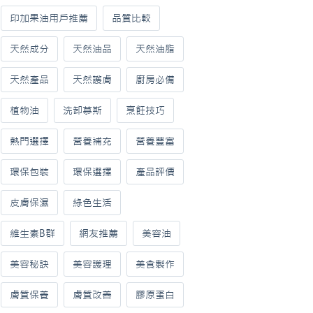
印加果油用戶推薦
品質比較
天然成分
天然油品
天然油脂
天然產品
天然護膚
廚房必備
植物油
洗卸慕斯
烹飪技巧
熱門選擇
營養補充
營養豐富
環保包裝
環保選擇
產品評價
皮膚保濕
綠色生活
維生素B群
網友推薦
美容油
美容秘訣
美容護理
美食製作
膚質保養
膚質改善
膠原蛋白