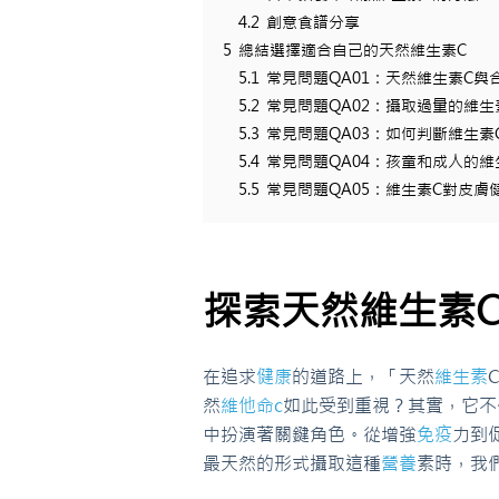
4.2
創意食譜分享
5
總結選擇適合自己的天然維生素C
5.1
常見問題QA01：天然維生素C與
5.2
常見問題QA02：攝取過量的維生
5.3
常見問題QA03：如何判斷維生
5.4
常見問題QA04：孩童和成人的
5.5
常見問題QA05：維生素C對皮膚
探索天然維生素
在追求
健康
的道路上，「天然
維生素
然
維他命c
如此受到重視？其實，它不
中扮演著關鍵角色。從增強
免疫
力到
最天然的形式攝取這種
營養
素時，我