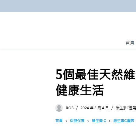
跳
至
主
要
內
首頁
容
5個最佳天然
健康生活
ROB
2024 年 3 月 4 日
維生素C選
首頁
保健保養
維生素 C
維生素C選購