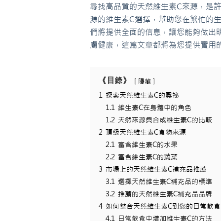
尋找高品質的天然維生素C來源，是
源的維生素C選擇，幫助您在繁忙的
們將提供全面的信息，讓您能夠做出
膚健康，這篇文章都將為您提供實用
《目錄》
隱藏
1
探索天然維生素C的奧祕
1.1
維生素C在身體中的角色
1.2
天然來源與合成維生素C的比較
2
頂級天然維生素C食物來源
2.1
富含維生素C的水果
2.2
富含維生素C的蔬菜
3
市場上的天然維生素C補充品推薦
3.1
選擇天然維生素C補充品的標準
3.2
推薦的天然維生素C補充品品牌
4
如何整合天然維生素C到您的日常飲食
4.1
日常飲食中增加維生素C的方法