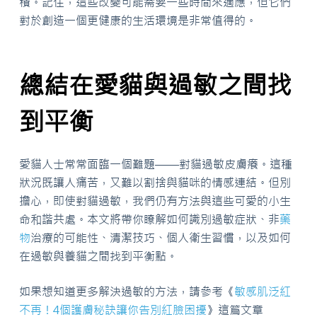
積。記住，這些改變可能需要一些時間來適應，但它們
對於創造一個更健康的生活環境是非常值得的。
總結在愛貓與過敏之間找
到平衡
愛貓人士常常面臨一個難題——對貓過敏皮膚癢。這種
狀況既讓人痛苦，又難以割捨與貓咪的情感連結。但別
擔心，即使對貓過敏，我們仍有方法與這些可愛的小生
命和諧共處。本文將帶你瞭解如何識別過敏症狀、非
藥
物
治療的可能性、清潔技巧、個人衛生習慣，以及如何
在過敏與養貓之間找到平衡點。
如果想知道更多解決過敏的方法，請參考《
敏感肌泛紅
不再！4個護膚秘訣讓你告別紅臉困擾
》這篇文章