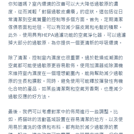
你知道嗎？室內環境的改善可以大大降低過敏原的濃
度，從而減輕「對貓過敏皮膚癢」的症狀。這包括從日
常清潔到空氣質量的控制等多個方面。首先，定期清潔
傢俱表面和地毯，可以有效減少貓皮屑和毛髮的積聚。
此外，使用具有HEPA過濾功能的空氣淨化器，可以過濾
掉大部分的過敏原，為你提供一個更清新的呼吸環境。
除了清潔，控制室內濕度也很重要。過於乾燥或潮濕的
空氣都可能使過敏原更容易散佈。使用加濕器或除濕機
來維持室內濕度在一個理想範圍內，能夠幫助減少過敏
原的生長和擴散。同時，避免使用可能釋放揮發性有機
化合物的產品，如某些清潔劑和空氣芳香劑，也是減少
過敏反應的好方法。
最後，我們可以考慮對家中的佈局進行一些調整。比
如，將貓咪的活動區域設置在容易清潔的地方，以及使
用易於清洗的傢俱和布料，都有助於減少過敏原的累