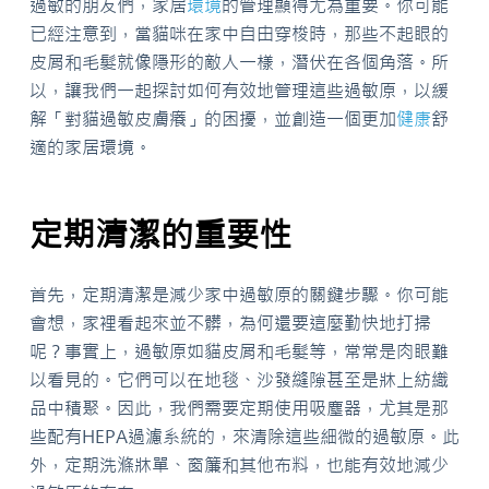
過敏的朋友們，家居
環境
的管理顯得尤為重要。你可能
已經注意到，當貓咪在家中自由穿梭時，那些不起眼的
皮屑和毛髮就像隱形的敵人一樣，潛伏在各個角落。所
以，讓我們一起探討如何有效地管理這些過敏原，以緩
解「對貓過敏皮膚癢」的困擾，並創造一個更加
健康
舒
適的家居環境。
定期清潔的重要性
首先，定期清潔是減少家中過敏原的關鍵步驟。你可能
會想，家裡看起來並不髒，為何還要這麼勤快地打掃
呢？事實上，過敏原如貓皮屑和毛髮等，常常是肉眼難
以看見的。它們可以在地毯、沙發縫隙甚至是牀上紡織
品中積聚。因此，我們需要定期使用吸塵器，尤其是那
些配有HEPA過濾系統的，來清除這些細微的過敏原。此
外，定期洗滌牀單、窗簾和其他布料，也能有效地減少