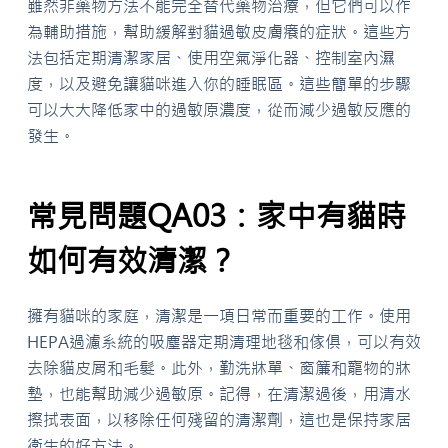
雖然非藥物方法不能完全替代藥物治療，但它們可以作
為輔助措施，幫助緩解對貓過敏皮膚癢的症狀。這些方
法包括定期清潔家居、使用空氣淨化器、控制室內濕
度，以及避免讓貓咪進入你的睡眠區。這些簡單的步驟
可以大大降低家中的過敏原濃度，從而減少過敏反應的
發生。
常見問題QA03：家中有貓時
如何有效清潔？
擁有貓咪的家庭，清潔是一項日常而重要的工作。使用
HEPA過濾系統的吸塵器定期清理地毯和傢俱，可以有效
去除貓皮屑和毛髮。此外，勤洗牀單、窗簾和寵物的牀
墊，也能幫助減少過敏原。記得，在清潔過後，用清水
擦拭表面，以移除任何殘留的清潔劑，這也是保持家居
衛生的好方法。