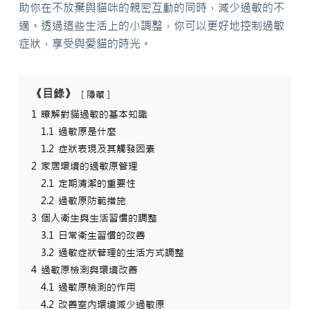
助你在不放棄與貓咪的親密互動的同時，減少過敏的不
適。透過這些生活上的小調整，你可以更好地控制過敏
症狀，享受與愛貓的時光。
《目錄》
隱藏
1
瞭解對貓過敏的基本知識
1.1
過敏原是什麼
1.2
症狀表現及其觸發因素
2
家居環境的過敏原管理
2.1
定期清潔的重要性
2.2
過敏原防範措施
3
個人衛生與生活習慣的調整
3.1
日常衛生習慣的改善
3.2
過敏症狀管理的生活方式調整
4
過敏原檢測與環境改善
4.1
過敏原檢測的作用
4.2
改善室內環境減少過敏原