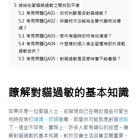
5
總結在愛貓與過敏之間找到平衡
5.1
常見問題QA01：如何判斷是否對貓過敏？
5.2
常見問題QA02：非藥物方法能完全替代藥物治療
嗎？
5.3
常見問題QA03：家中有貓時如何有效清潔？
5.4
常見問題QA04：什麼樣的個人衛生習慣有助於減輕
過敏症狀？
5.5
常見問題QA05：對貓過敏是否意味著不能養貓？
瞭解對貓過敏的基本知識
如果你是一位愛貓人士，卻發現自己在親近這些可愛生
物時經常打
噴嚏
、
眼睛
發癢，那麼你可能就是對貓
過敏
了。這並不罕見，實際上，許多人都有類似的經歷。瞭
解對貓過敏的基本知識，對於改善生活品質至關重要。