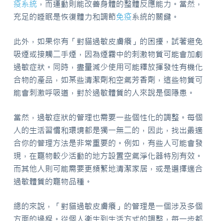
疫系統
，而運動則能改善身體的整體反應能力。當然，
充足的睡眠是恢復體力和調節
免疫
系統的關鍵。
此外，如果你有「對貓過敏皮膚癢」的困擾，試著避免
吸煙或接觸二手煙，因為煙霧中的刺激物質可能會加劇
過敏症狀。同時，盡量減少使用可能釋放揮發性有機化
合物的產品，如某些清潔劑和空氣芳香劑，這些物質可
能會刺激呼吸道，對於過敏體質的人來說是個隱患。
當然，過敏症狀的管理也需要一些個性化的調整。每個
人的生活習慣和環境都是獨一無二的，因此，找出最適
合你的管理方法是非常重要的。例如，有些人可能會發
現，在寵物較少活動的地方設置空氣淨化器特別有效。
而其他人則可能需要更頻繁地清潔家居，或是選擇適合
過敏體質的寵物品種。
總的來說，「對貓過敏皮膚癢」的管理是一個涉及多個
方面的過程。從個人衛生到生活方式的調整，每一步都