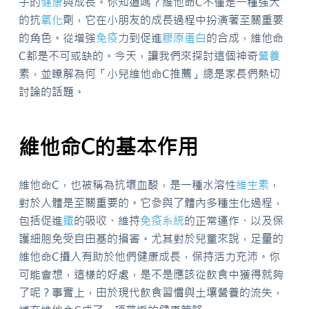
子的
健康
與成長。你知道嗎？維他命C不僅是一種強大
的抗
氧化
劑，它在小朋友的成長過程中扮演著至關重要
的角色。從增強
免疫
力到促進
膠原蛋白
的合成，維他命
C都是不可或缺的。今天，讓我們來探討這個神奇
營養
素，並瞭解為何「小兒維他命C推薦」總是家長們熱切
討論的話題。
維他命C的基本作用
維他命C，也被稱為抗壞血酸，是一種水溶性
維生素
，
對於人體是至關重要的。它參與了體內多種生化過程，
包括促進
鐵
的吸收、維持
免疫系統
的正常運作、以及保
護細胞免受自由基的損害。尤其對於兒童來說，足量的
維他命C攝入有助於他們健康成長，保持活力充沛。你
可能會想，這樣的好處，是不是應該從飲食中獲得就夠
了呢？事實上，由於現代飲食習慣與土壤營養的流失，