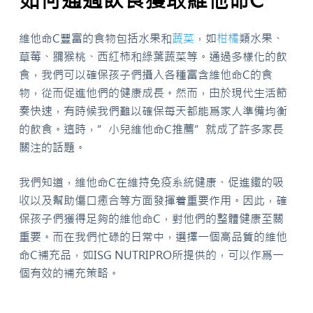
維他命C豐富的食物包括水果和
蔬菜
，如
柑橘
類水果、
草莓、獼猴桃、西紅柿和綠葉蔬菜等。通過多樣化的飲
食，我們可以確保孩子們攝入各種富含維他命C的食
物，從而促進他們的健康成長。然而，由於現代生活節
奏快速，有時候我們難以確保每天都能爲家人準備均衡
的飲食。這時，”小兒維他命C推薦”就成了許多家長
關注的話題。
我們知道，維他命C在維持免疫系統健康、促進鐵的吸
收以及幫助傷口癒合等方面發揮着重要作用。因此，確
保孩子們獲得足夠的維他命C，對他們的整體健康至關
重要。而在我們忙碌的日常中，選擇一個高品質的維他
命C補充品，如ISG NUTRIPRO所提供的，可以作爲一
個有效的補充策略。