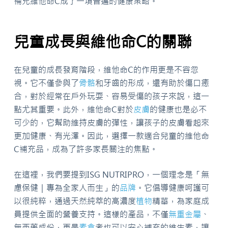
補充維他命C成了一項普遍的健康策略。
兒童成長與維他命C的關聯
在兒童的成長發育階段，維他命C的作用更是不容忽
視。它不僅參與了
骨骼
和牙齒的形成，還有助於傷口癒
合，對於經常在戶外玩耍、容易受傷的孩子來說，這一
點尤其重要。此外，維他命C對於
皮膚
的健康也是必不
可少的，它幫助維持皮膚的彈性，讓孩子的皮膚看起來
更加健康、有光澤。因此，選擇一款適合兒童的維他命
C補充品，成為了許多家長關注的焦點。
在這裡，我們要提到ISG NUTRIPRO，一個理念是「無
慮保健｜專為全家人而生」的
品牌
。它倡導健康呵護可
以很純粹，通過天然純萃的高濃度
植物
精華，為家庭成
員提供全面的營養支持。這樣的產品，不僅
無重金屬
、
無西藥成份，更是
素食
者也可以安心補充的維生素，讓