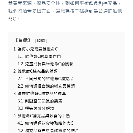
營養素來源、產品安全性，到如何平衡飲食和補充品，
我們將涵蓋多個方面，讓您為孩子挑選到最合適的維他
命C。
《目錄》
隱藏
1
為何小兒需要維他命C
1.1
維他命C的基本作用
1.2
兒童成長與維他命C的關聯
2
維他命C補充品的種類
2.1
不同形式的維他命C補充品
2.2
如何選擇合適的補充品種類
3
選擇維他命C補充品的標準
3.1
判斷產品品質的要素
3.2
標籤與成分解讀
4
維他命C補充品與飲食的平衡
4.1
如何通過飲食獲取維他命C
4.2
補充品與自然食物來源的結合