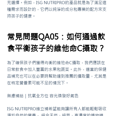
充選擇。例如，ISG NUTRIPRO的產品就是為了滿足這
種需求而設計的，它們以純淨的成分和專業的配方來支
持孩子的健康。
常見問題QA05：如何通過飲
食平衡孩子的維他命C攝取？
為了確保孩子們獲得均衡的維他命C攝取，我們應該在
日常飲食中加入豐富的水果和蔬菜。此外，適當的保健
品補充也可以在必要時幫助達到推薦的攝取量，尤其是
在特定營養素可能不足的情況下。
無慮補給｜抗氧全方位 容光煥發好氣色
ISG NUTRIPRO維立補希望能夠讓所有人都能輕鬆吸收
源於自然的營養， 結合天然、純萃、高濃度的植物精