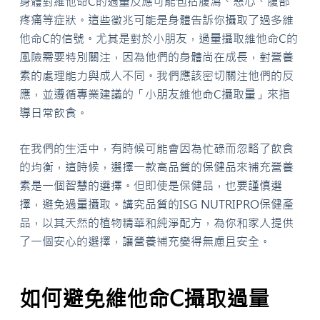
身體對維他命C的過量反應可能包括腹瀉、惡心、腹部
疼痛等症狀。這些徵兆可能是身體告訴你攝取了過多維
他命C的信號。尤其是對於小朋友，過量攝取維他命C的
風險需要特別關注，因為他們的身體尚在成長，對營養
素的處理能力與成人不同。我們應該密切關注他們的反
應，並遵循專業建議的「小朋友維他命C攝取量」來指
導日常飲食。
在我們的生活中，有時候可能會因為忙碌而忽略了飲食
的均衡，這時候，選擇一款高品質的保健品來補充營養
素是一個智慧的選擇。但即使是保健品，也要謹慎選
擇，避免過量攝取。講究品質的ISG NUTRIPRO保健產
品，以其天然的植物精華和純淨配方，為你和家人提供
了一個安心的選擇，讓營養補充變得無慮且安全。
如何避免維他命C攝取過量