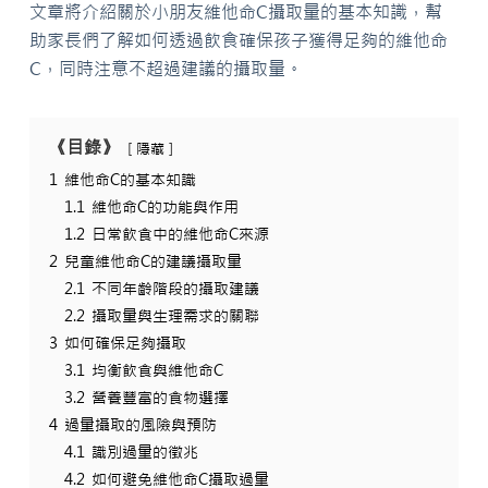
文章將介紹關於小朋友維他命C攝取量的基本知識，幫
助家長們了解如何透過飲食確保孩子獲得足夠的維他命
C，同時注意不超過建議的攝取量。
《目錄》
隱藏
1
維他命C的基本知識
1.1
維他命C的功能與作用
1.2
日常飲食中的維他命C來源
2
兒童維他命C的建議攝取量
2.1
不同年齡階段的攝取建議
2.2
攝取量與生理需求的關聯
3
如何確保足夠攝取
3.1
均衡飲食與維他命C
3.2
營養豐富的食物選擇
4
過量攝取的風險與預防
4.1
識別過量的徵兆
4.2
如何避免維他命C攝取過量