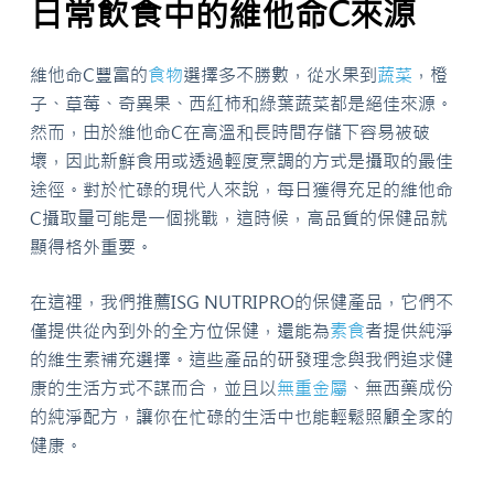
日常飲食中的維他命C來源
維他命C豐富的
食物
選擇多不勝數，從水果到
蔬菜
，橙
子、草莓、奇異果、西紅柿和綠葉蔬菜都是絕佳來源。
然而，由於維他命C在高溫和長時間存儲下容易被破
壞，因此新鮮食用或透過輕度烹調的方式是攝取的最佳
途徑。對於忙碌的現代人來說，每日獲得充足的維他命
C攝取量可能是一個挑戰，這時候，高品質的保健品就
顯得格外重要。
在這裡，我們推薦ISG NUTRIPRO的保健產品，它們不
僅提供從內到外的全方位保健，還能為
素食
者提供純淨
的維生素補充選擇。這些產品的研發理念與我們追求健
康的生活方式不謀而合，並且以
無重金屬
、無西藥成份
的純淨配方，讓你在忙碌的生活中也能輕鬆照顧全家的
健康。