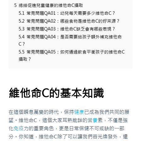
5
總結促進兒童健康的維他命C攝取
5.1
常見問題QA01：幼兒每天需要多少維他命C？
5.2
常見問題QA02：哪些食物是維他命C的好來源？
5.3
常見問題QA03：維他命C缺乏會有哪些表現？
5.4
常見問題QA04：是否需要給孩子額外補充維他命
C？
5.5
常見問題QA05：如何通過飲食平衡孩子的維他命C
攝取？
維他命C的基本知識
在這個瞬息萬變的時代，保持
健康
已成為我們共同的願
望。維他命C，這個大家耳熟能詳的
營養
素，不僅是強
化
免疫
力的重要角色，更是日常保健不可或缺的一部
分。你知道，維他命C除了可以讓我們容光煥發外，還