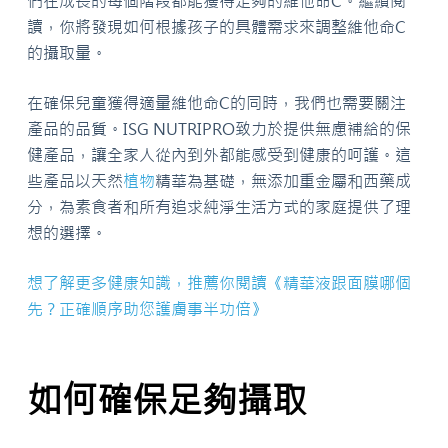
們在成長的每個階段都能獲得足夠的維他命C。繼續閱
讀，你將發現如何根據孩子的具體需求來調整維他命C
的攝取量。
在確保兒童獲得適量維他命C的同時，我們也需要關注
產品的品質。ISG NUTRIPRO致力於提供無慮補給的保
健產品，讓全家人從內到外都能感受到健康的呵護。這
些產品以天然
植物
精華為基礎，無添加重金屬和西藥成
分，為素食者和所有追求純淨生活方式的家庭提供了理
想的選擇。
想了解更多健康知識，推薦你閱讀《精華液跟面膜哪個
先？正確順序助您護膚事半功倍》
如何確保足夠攝取