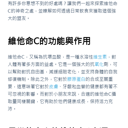
有許多你意想不到的好處嗎？讓我們一起來探索維他命
C的神奇之處，並瞭解如何透過日常飲食來獲取這個強
大的盟友。
維他命C的功能與作用
維他命C，又稱為抗壞血酸，是一種水溶性
維生素
，對
人體有著多方面的益處。它是一個強大的抗
氧化
劑，可
以幫助對抗自由基，減緩細胞老化，並支持身體的自我
修復機制。除此之外，它對於
膠原蛋白
的合成至關重
要，這意味著它對於
皮膚
、牙齦和血管的健康都有著不
可忽視的影響。而對於小朋友來說，合適的維他命C攝
取量同樣關鍵，它有助於他們健康成長，保持活力充
沛。