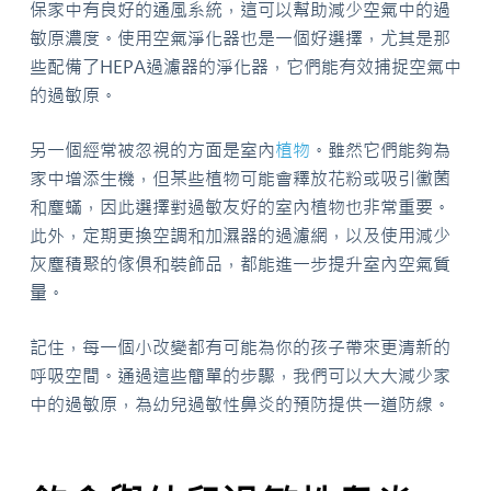
保家中有良好的通風系統，這可以幫助減少空氣中的過
敏原濃度。使用空氣淨化器也是一個好選擇，尤其是那
些配備了HEPA過濾器的淨化器，它們能有效捕捉空氣中
的過敏原。
另一個經常被忽視的方面是室內
植物
。雖然它們能夠為
家中增添生機，但某些植物可能會釋放花粉或吸引黴菌
和塵蟎，因此選擇對過敏友好的室內植物也非常重要。
此外，定期更換空調和加濕器的過濾網，以及使用減少
灰塵積聚的傢俱和裝飾品，都能進一步提升室內空氣質
量。
記住，每一個小改變都有可能為你的孩子帶來更清新的
呼吸空間。通過這些簡單的步驟，我們可以大大減少家
中的過敏原，為幼兒過敏性鼻炎的預防提供一道防線。