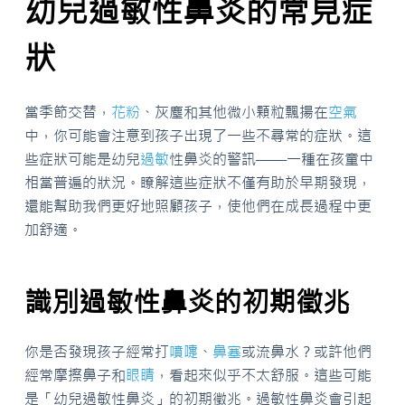
幼兒過敏性鼻炎的常見症
狀
當季節交替，
花粉
、灰塵和其他微小顆粒飄揚在
空氣
中，你可能會注意到孩子出現了一些不尋常的症狀。這
些症狀可能是幼兒
過敏
性鼻炎的警訊——一種在孩童中
相當普遍的狀況。瞭解這些症狀不僅有助於早期發現，
還能幫助我們更好地照顧孩子，使他們在成長過程中更
加舒適。
識別過敏性鼻炎的初期徵兆
你是否發現孩子經常打
噴嚏
、
鼻塞
或流鼻水？或許他們
經常摩擦鼻子和
眼睛
，看起來似乎不太舒服。這些可能
是「幼兒過敏性鼻炎」的初期徵兆。過敏性鼻炎會引起