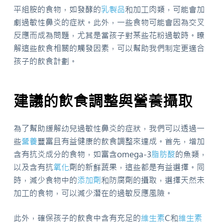
平組胺的食物，如發酵的
乳製品
和加工肉類，可能會加
劇過敏性鼻炎的症狀。此外，一些食物可能會因為交叉
反應而成為問題，尤其是當孩子對某些花粉過敏時。瞭
解這些飲食相關的觸發因素，可以幫助我們制定更適合
孩子的飲食計劃。
建議的飲食調整與營養攝取
為了幫助緩解幼兒過敏性鼻炎的症狀，我們可以透過一
些
營養
豐富且有益健康的飲食調整來達成。首先，增加
含有抗炎成分的食物，如富含omega-3
脂肪酸
的魚類，
以及含有抗
氧化
劑的新鮮蔬果，這些都是有益選擇。同
時，減少食物中的
添加劑
和防腐劑的攝取，選擇天然未
加工的食物，可以減少潛在的過敏反應風險。
此外，確保孩子的飲食中含有充足的
維生素
C和
維生素