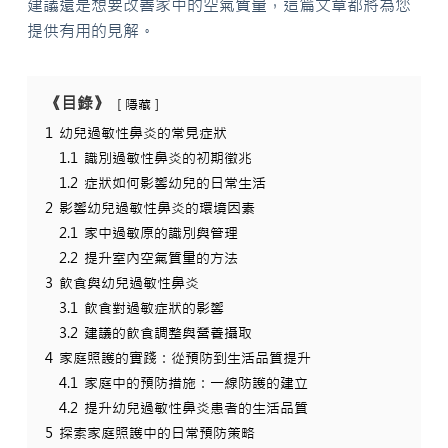
建議還是想要改善家中的空氣質量，這篇文章都將為您
提供有用的見解。
《目錄》
隱藏
1
幼兒過敏性鼻炎的常見症狀
1.1
識別過敏性鼻炎的初期徵兆
1.2
症狀如何影響幼兒的日常生活
2
影響幼兒過敏性鼻炎的環境因素
2.1
家中過敏原的識別與管理
2.2
提升室內空氣質量的方法
3
飲食與幼兒過敏性鼻炎
3.1
飲食對過敏症狀的影響
3.2
建議的飲食調整與營養攝取
4
家庭照護的實踐：從預防到生活品質提升
4.1
家庭中的預防措施：一線防護的建立
4.2
提升幼兒過敏性鼻炎患者的生活品質
5
探索家庭照護中的日常預防策略