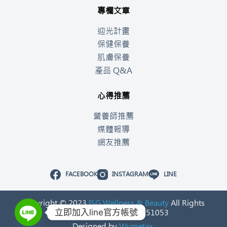
專欄文章
迎光計畫
保健保養
肌膚保養
產品 Q&A
心得推薦
營養師推薦
媒體報導
網友推薦
FACEBOOK
INSTAGRAM
LINE
Copyright © 2023
ISG Wellness & Beauty
All Rights
立即加入line官方帳號
Reserved. 統一編號：53251053
Designed by
Wumetax.