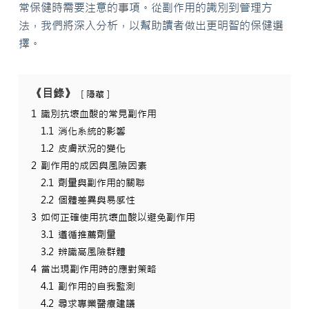
常保健時需要注意的事項。從副作用的識別到管理方
法，我們將深入分析，以幫助讀者做出更明智的保健選
擇。
《目錄》
隱藏
1
識別抗壞血酸的常見副作用
1.1
消化系統的影響
1.2
皮膚狀況的變化
2
副作用的成因與風險因素
2.1
劑量與副作用的關聯
2.2
個體差異與易感性
3
如何正確使用抗壞血酸以避免副作用
3.1
遵循推薦劑量
3.2
辨識高風險群體
4
當出現副作用時的應對策略
4.1
副作用的自我監測
4.2
尋求專業醫療建議