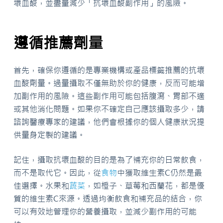
壞血酸，並盡量減少「抗壞血酸副作用」的風險。
遵循推薦劑量
首先，確保你遵循的是專業機構或產品標籤推薦的抗壞
血酸劑量。過量攝取不僅無助於你的健康，反而可能增
加副作用的風險。這些副作用可能包括腹瀉、胃部不適
或其他消化問題。如果你不確定自己應該攝取多少，請
諮詢醫療專家的建議，他們會根據你的個人健康狀況提
供量身定製的建議。
記住，攝取抗壞血酸的目的是為了補充你的日常飲食，
而不是取代它。因此，從
食物
中獲取維生素C仍然是最
佳選擇。水果和
蔬菜
，如橙子、草莓和西蘭花，都是優
質的維生素C來源。透過均衡飲食和補充品的結合，你
可以有效地管理你的營養攝取，並減少副作用的可能