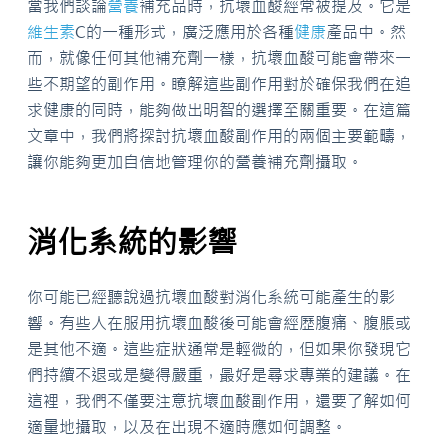
當我們談論
營養
補充品時，抗壞血酸經常被提及。它是
維生素
C的一種形式，廣泛應用於各種
健康
產品中。然
而，就像任何其他補充劑一樣，抗壞血酸可能會帶來一
些不期望的副作用。瞭解這些副作用對於確保我們在追
求健康的同時，能夠做出明智的選擇至關重要。在這篇
文章中，我們將探討抗壞血酸副作用的兩個主要範疇，
讓你能夠更加自信地管理你的營養補充劑攝取。
消化系統的影響
你可能已經聽說過抗壞血酸對消化系統可能產生的影
響。有些人在服用抗壞血酸後可能會經歷腹痛、腹脹或
是其他不適。這些症狀通常是輕微的，但如果你發現它
們持續不退或是變得嚴重，最好是尋求專業的建議。在
這裡，我們不僅要注意抗壞血酸副作用，還要了解如何
適量地攝取，以及在出現不適時應如何調整。