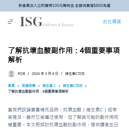
新會員加入立即獲得100元購物金 全館消費滿$800免運
跳
至
主
前往購買
要
內
容
了解抗壞血酸副作用：4個重要事項
解析
ROB
2024 年 3 月 4 日
維生素C功效
首頁
保健保養
維生素 C
維生素C功效
了解抗壞血酸副作用：4個重要事項解析
當我們談論營養補充品時，抗壞血酸（維生素C）經常
被提及。雖然它被廣泛使用，但了解其可能的副作用同
樣重要。本文將探討抗壞血酸的副作用，提供讀者在日