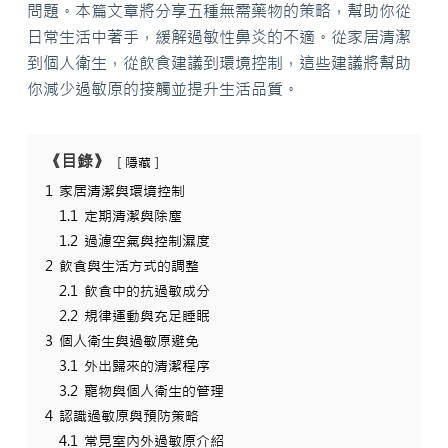
問題。本篇文章將分享五種無需藥物的策略，幫助你從
日常生活中著手，緩解過敏性鼻炎的不適。從家居清潔
到個人衛生，從飲食建議到環境控制，這些建議將幫助
你減少過敏原的接觸並提升生活品質。
《目錄》
隱藏
1
家居清潔與環境控制
1.1
定期清潔與除塵
1.2
過濾空氣與控制濕度
2
飲食與生活方式的調整
2.1
飲食中的抗過敏成分
2.2
規律運動與充足睡眠
3
個人衛生與過敏原避免
3.1
外出歸來的清潔程序
3.2
寵物與個人衛生的管理
4
認識過敏原與預防策略
4.1
常見室內外過敏原介紹