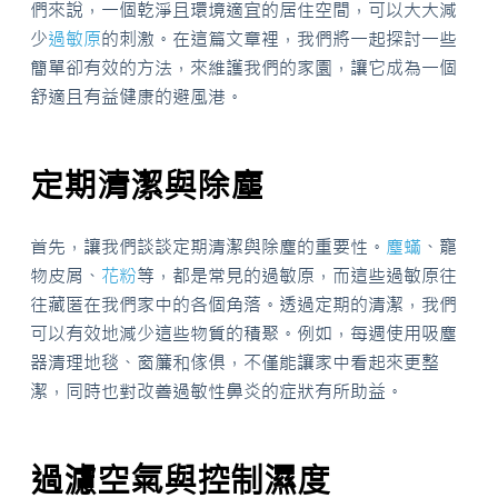
們來說，一個乾淨且環境適宜的居住空間，可以大大減
少
過敏原
的刺激。在這篇文章裡，我們將一起探討一些
簡單卻有效的方法，來維護我們的家園，讓它成為一個
舒適且有益健康的避風港。
定期清潔與除塵
首先，讓我們談談定期清潔與除塵的重要性。
塵蟎
、寵
物皮屑、
花粉
等，都是常見的過敏原，而這些過敏原往
往藏匿在我們家中的各個角落。透過定期的清潔，我們
可以有效地減少這些物質的積聚。例如，每週使用吸塵
器清理地毯、窗簾和傢俱，不僅能讓家中看起來更整
潔，同時也對改善過敏性鼻炎的症狀有所助益。
過濾空氣與控制濕度