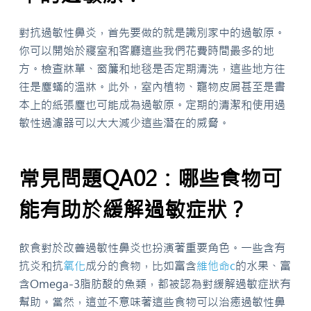
對抗過敏性鼻炎，首先要做的就是識別家中的過敏原。
你可以開始於寢室和客廳這些我們花費時間最多的地
方。檢查牀單、窗簾和地毯是否定期清洗，這些地方往
往是塵蟎的溫牀。此外，室內植物、寵物皮屑甚至是書
本上的紙張塵也可能成為過敏原。定期的清潔和使用過
敏性過濾器可以大大減少這些潛在的威脅。
常見問題QA02：哪些食物可
能有助於緩解過敏症狀？
飲食對於改善過敏性鼻炎也扮演著重要角色。一些含有
抗炎和抗
氧化
成分的食物，比如富含
維他命c
的水果、富
含Omega-3脂肪酸的魚類，都被認為對緩解過敏症狀有
幫助。當然，這並不意味著這些食物可以治癒過敏性鼻