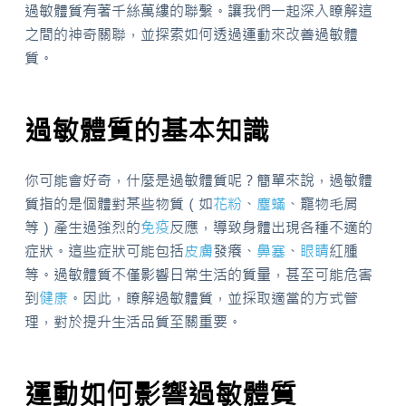
過敏體質有著千絲萬縷的聯繫。讓我們一起深入瞭解這
之間的神奇關聯，並探索如何透過運動來改善過敏體
質。
過敏體質的基本知識
你可能會好奇，什麼是過敏體質呢？簡單來說，過敏體
質指的是個體對某些物質（如
花粉
、
塵蟎
、寵物毛屑
等）產生過強烈的
免疫
反應，導致身體出現各種不適的
症狀。這些症狀可能包括
皮膚
發癢、
鼻塞
、
眼睛
紅腫
等。過敏體質不僅影響日常生活的質量，甚至可能危害
到
健康
。因此，瞭解過敏體質，並採取適當的方式管
理，對於提升生活品質至關重要。
運動如何影響過敏體質