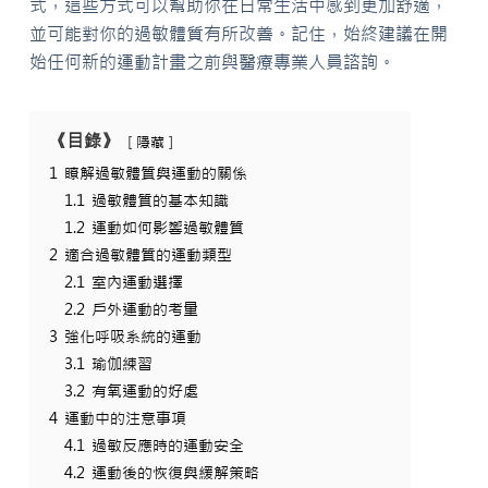
式，這些方式可以幫助你在日常生活中感到更加舒適，
並可能對你的過敏體質有所改善。記住，始終建議在開
始任何新的運動計畫之前與醫療專業人員諮詢。
《目錄》
隱藏
1
瞭解過敏體質與運動的關係
1.1
過敏體質的基本知識
1.2
運動如何影響過敏體質
2
適合過敏體質的運動類型
2.1
室內運動選擇
2.2
戶外運動的考量
3
強化呼吸系統的運動
3.1
瑜伽練習
3.2
有氧運動的好處
4
運動中的注意事項
4.1
過敏反應時的運動安全
4.2
運動後的恢復與緩解策略