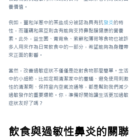
養價值。
例如，薑和洋蔥中的某些成分被認為具有抗
發炎
的特
性，而蓮藕和黑豆則含有能夠支持鼻黏膜健康的營養
素。此外，益生菌、青背魚、紫蘇和薄荷等食物也被許
多人用來作為日常飲食中的一部分，希望能夠為身體帶
來正面的影響。
當然，改善過敏症狀不僅僅是吃對食物那麼簡單。生活
中的小細節，比如定期清潔家中的塵蟎、避免使用刺激
性的清潔劑、保持室內空氣流通等，都是幫助我們減少
過敏發作的重要環節。你，準備好開始讓生活更加過敏
症狀友好了嗎？
飲食與過敏性鼻炎的關聯