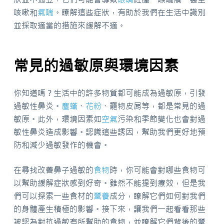
咳嗽和
氣喘
。瞭解這些症狀，有助於我們在生活中識別
並採取適當的措施來緩解不適。
常見的過敏原與環境因素
你知道嗎？生活中的許多物質都可能成為過敏原，引發
過敏性鼻炎。
塵蟎
、
花粉
、寵物皮屑等，都是常見的過
敏原。此外，環境因素如
空氣
污染和季節變化也會對過
敏性鼻炎造成影響。認識這些誘因，幫助我們更好地預
防和減少過敏發作的機會。
在尋找改善鼻子過敏的
食物
時，你可能會對哪些食物可
以幫助緩解症狀感到好奇。雖然不能提到療效，但是我
們可以探索一些食材的
營養
成分，瞭解它們如何對我們
的身體產生積極的影響。接下來，讓我們一起看看那些
被認為對抗過敏有所幫助的食物，並瞭解它們背後的營