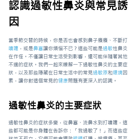
認識過敏性鼻炎與常見誘
因
當季節交替的時候，你是否也會感到鼻子癢癢、不斷打
噴嚏
，或是
鼻塞
讓你煩惱不已？這些可能是
過敏
性鼻炎
在作怪。不僅讓日常生活受到影響，還可能伴隨著其他
不適的症狀。我們一起來瞭解一下過敏性鼻炎的主要症
狀，以及那些隱藏在日常生活中的常見
過敏原
和
環境
因
素，讓你對這個常見的
健康
問題有更深入的認識。
過敏性鼻炎的主要症狀
過敏性鼻炎的症狀多變，從鼻塞、流鼻水到打噴嚏，這
些都可能是你身體在告訴你：「我過敏了！」而這些症
狀並不孤立，它們可能會導致
眼睛
紅腫、喉嚨癢、甚至