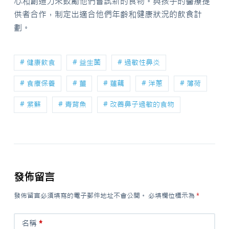
心和創造力來鼓勵他們嘗試新的食物。與孩子的醫療提
供者合作，制定出適合他們年齡和健康狀況的飲食計
劃。
# 健康飲食
# 益生菌
# 過敏性鼻炎
# 食療保養
# 薑
# 蓮藕
# 洋蔥
# 薄荷
# 紫蘇
# 青背魚
# 改善鼻子過敏的食物
發佈留言
發佈留言必須填寫的電子郵件地址不會公開。
必填欄位標示為
*
名稱
*