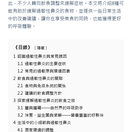
此，不少人轉向飲食調整來緩解症狀。本文將介紹8種可
能有助於緩解過敏性鼻炎的食物，並提供一些日常生活
中的改善建議，讓你在享受美食的同時，也能獲得更好
的呼吸體驗。
《目錄》
隱藏
1
認識過敏性鼻炎與常見誘因
1.1
過敏性鼻炎的主要症狀
1.2
常見的過敏原與環境因素
2
飲食與過敏性鼻炎的關聯
2.1
食物與免疫系統的關係
2.2
建議的飲食調整方針
3
探索緩解過敏性鼻炎的飲食之旅
3.1
薑與蓮藕——自然界的呼吸助手
3.2
洋蔥、益生菌與紫蘇——營養豐富的好夥伴
4
生活中的小細節與過敏性鼻炎
4.1
居家環境的調整