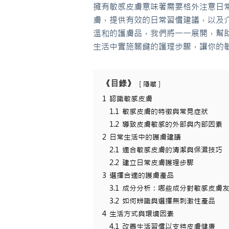
擁有敏感皮膚意味著需要格外注意日
膚，提供有效的日常習慣建議，以及
溫和的護膚品，我們將一一展開，幫
生活中實施關鍵的護理步驟，讓你的
《目錄》
隱藏
1
認識敏感皮膚
1.1
敏感皮膚的特徵與常見症狀
1.2
導致皮膚敏感的外部與內部因素
2
日常生活中的護膚建議
2.1
適合敏感皮膚的清潔與保濕技巧
2.2
建立日常皮膚護理步驟
3
選擇合適的護膚產品
3.1
成分分析：哪些成分對敏感皮膚
3.2
如何辨識與選擇無刺激性產品
4
生活方式與環境因素
4.1
改善生活習慣以支持皮膚健康