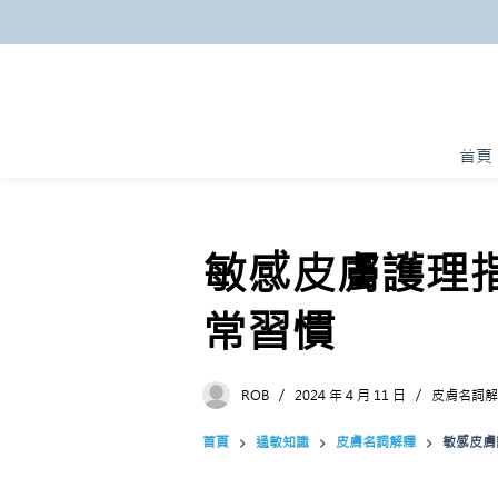
跳
至
主
要
內
首頁
容
敏感皮膚護理
常習慣
ROB
2024 年 4 月 11 日
皮膚名詞解
首頁
過敏知識
皮膚名詞解釋
敏感皮膚