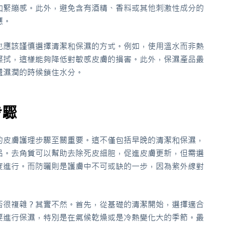
和緊繃感。此外，避免含有酒精、香料或其他刺激性成分的
應。
也應該謹慎選擇清潔和保濕的方式。例如，使用溫水而非熱
擦拭，這樣能夠降低對敏感皮膚的損害。此外，保濕產品最
還濕潤的時候鎖住水分。
步驟
的皮膚護理步驟至關重要。這不僅包括早晚的清潔和保濕，
品。去角質可以幫助去除死皮細胞，促進皮膚更新，但需選
度進行。而防曬則是護膚中不可或缺的一步，因為紫外線對
否很複雜？其實不然。首先，從基礎的清潔開始，選擇適合
要進行保濕，特別是在氣候乾燥或是冷熱變化大的季節。最