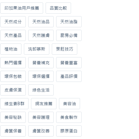
印加果油用戶推薦
品質比較
天然成分
天然油品
天然油脂
天然產品
天然護膚
廚房必備
植物油
洗卸慕斯
烹飪技巧
熱門選擇
營養補充
營養豐富
環保包裝
環保選擇
產品評價
皮膚保濕
綠色生活
維生素B群
網友推薦
美容油
美容秘訣
美容護理
美食製作
膚質保養
膚質改善
膠原蛋白