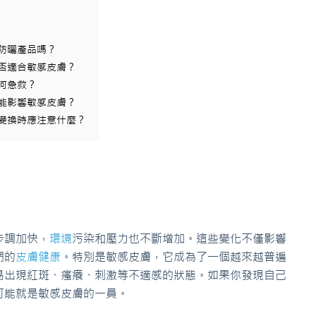
用防曬產品嗎？
是否適合敏感皮膚？
何急救？
可能影響敏感皮膚？
節變換時應注意什麼？
步調加快，
環境
污染和壓力也不斷增加。這些變化不僅影響
們的
皮膚
健康
。特別是敏感皮膚，它成為了一個越來越普遍
易出現紅斑、瘙癢、刺激等不適感的狀態。如果你發現自己
可能就是敏感皮膚的一員。