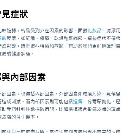
常見症狀
比較脆弱，容易受到外在因素的影響。面對
化妝品
、清潔用
過敏
反應，如紅腫、瘙癢、乾燥和緊繃感。這些症狀不僅帶
造成影響。瞭解這些特徵和症狀，有助於我們更好地護理自
皮膚的健康狀態。
部與內部因素
外部因素，也包括內部因素。外部因素如環境污染、氣候變
膚造成刺激。而內部因素則可能包括
遺傳
、荷爾蒙變化、壓
幫助我們針對性地採取措施，比如選擇適合敏感皮膚的護膚
感皮膚的發生機率。
加關注自己的皮膚狀態。當你注意到皮膚出現不尋常的反應