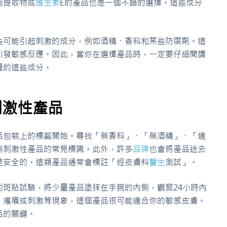
菊提取物或
維生素
E的產品也是一個不錯的選擇。這些成分
些可能引起刺激的成分，例如酒精、香料和某些防腐劑。這
引發敏感反應。因此，當你在選擇產品時，一定要仔細閱讀
量的這些成分。
刺激性產品
品包裝上的標籤開始。尋找「無香料」、「無酒精」、「適
無刺激性產品的常見標識。此外，許多
品牌
也會將產品送去
是安全的。這類產品通常會標註「經皮膚科
醫生
測試」。
的斑貼試驗，將少量產品塗抹在手腕的內側，觀察24小時內
、瘙癢或刺激等現象，這個產品很可能適合你的敏感皮膚。
品的關鍵。