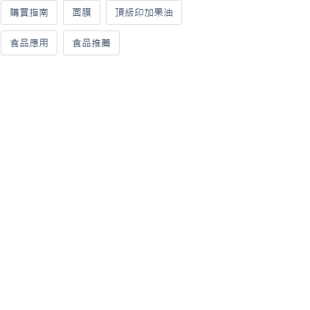
購買指南
面膜
頂級印加果油
食品應用
食品推薦