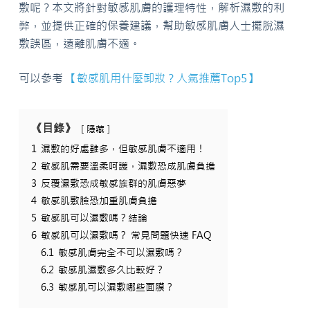
敷呢？本文將針對敏感肌膚的護理特性，解析濕敷的利
弊，並提供正確的保養建議，幫助敏感肌膚人士擺脫濕
敷誤區，遠離肌膚不適。
可以參考
【敏感肌用什麼卸妝？人氣推薦Top5】
《目錄》
隱藏
1
濕敷的好處雖多，但敏感肌膚不適用！
2
敏感肌需要溫柔呵護，濕敷恐成肌膚負擔
3
反覆濕敷恐成敏感族群的肌膚惡夢
4
敏感肌敷臉恐加重肌膚負擔
5
敏感肌可以濕敷嗎？結論
6
敏感肌可以濕敷嗎？ 常見問題快速 FAQ
6.1
敏感肌膚完全不可以濕敷嗎？
6.2
敏感肌濕敷多久比較好？
6.3
敏感肌可以濕敷哪些面膜？