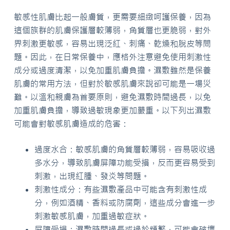
敏感性肌膚比起一般膚質，更需要細緻呵護保養，因為
這個族群的肌膚保護層較薄弱，角質層也更脆弱，對外
界刺激更敏感，容易出現泛紅、刺痛、乾燥和脫皮等問
題。因此，在日常保養中，應格外注意避免使用刺激性
成分或過度清潔，以免加重肌膚負擔。濕敷雖然是保養
肌膚的常用方法，但對於敏感肌膚來說卻可能是一場災
難。以溫和親膚為首要原則，避免濕敷時間過長，以免
加重肌膚負擔，導致過敏現象更加嚴重。以下列出濕敷
可能會對敏感肌膚造成的危害：
過度水合：敏感肌膚的角質層較薄弱，容易吸收過
多水分，導致肌膚屏障功能受損，反而更容易受到
刺激，出現紅腫、發炎等問題。
刺激性成分：有些濕敷產品中可能含有刺激性成
分，例如酒精、香料或防腐劑，這些成分會進一步
刺激敏感肌膚，加重過敏症狀。
屏障受損：濕敷時間過長或過於頻繁，可能會破壞