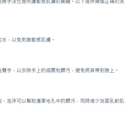
洗臉手法也是呵護敏感肌膚的關鍵。以下提供幾個正確的洗
的水，以免刺激敏感肌膚。
洗雙手，以去除手上的細菌和髒污，避免將其帶到臉上。
泡，泡沫可以幫助清潔毛孔中的髒污，同時減少洗面乳對肌