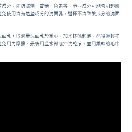
敏成分，如防腐劑、香精、色素等，這些成分可能會引起肌
避免使用含有這些成分的洗面乳，選擇不含致敏成分的洗面
洗面乳。取適量洗面乳於掌心，加水搓揉起泡，然後輕輕塗
避免用力摩擦。最後用溫水徹底沖洗乾淨，並用柔軟的毛巾