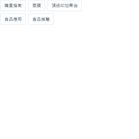
購買指南
面膜
頂級印加果油
食品應用
食品推薦