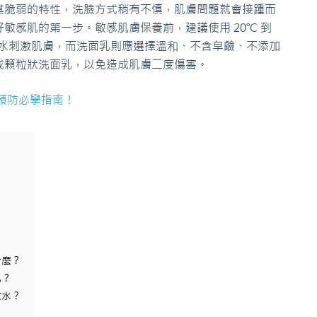
其脆弱的特性，洗臉方式稍有不慎，肌膚問題就會接踵而
敏感肌的第一步。敏感肌膚保養前，建議使用 20℃ 到
的水刺激肌膚，而洗面乳則應選擇溫和、不含皁鹼、不添加
或顆粒狀洗面乳，以免造成肌膚二度傷害。
預防必學指南！
什麼？
乳？
妝水？