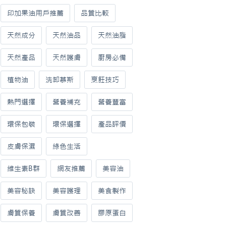
印加果油用戶推薦
品質比較
天然成分
天然油品
天然油脂
天然產品
天然護膚
廚房必備
植物油
洗卸慕斯
烹飪技巧
熱門選擇
營養補充
營養豐富
環保包裝
環保選擇
產品評價
皮膚保濕
綠色生活
維生素B群
網友推薦
美容油
美容秘訣
美容護理
美食製作
膚質保養
膚質改善
膠原蛋白