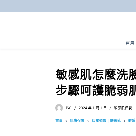
跳
至
主
要
內
首頁
容
敏感肌怎麼洗
步驟呵護脆弱
ISG
2024 年 1 月 1 日
敏感肌保養
首頁
肌膚保養
保養知識｜精質乳
敏感