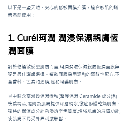
以下是一些天然、安心的低敏面膜推薦，適合敏肌的職
業媽媽使用：
1. Curél珂潤 潤浸保濕親膚恆
潤面膜
對於乾燥敏感型肌膚而言,珂潤潤浸保濕親膚恆潤面膜無
疑是最佳護膚選擇。這款面膜採用溫和的弱酸性配方,不
含香料、色素和酒精,溫和呵護肌膚。
其中蘊含高滲透保濕微粒(潤浸保濕 Ceramide 成分)和
桉葉精華,能夠為肌膚提供深層補水,徹底修護乾燥肌膚。
獨特的保濕成分能夠滲透至角質層,增強肌膚的屏障功能,
使肌膚不易受外界刺激影響。