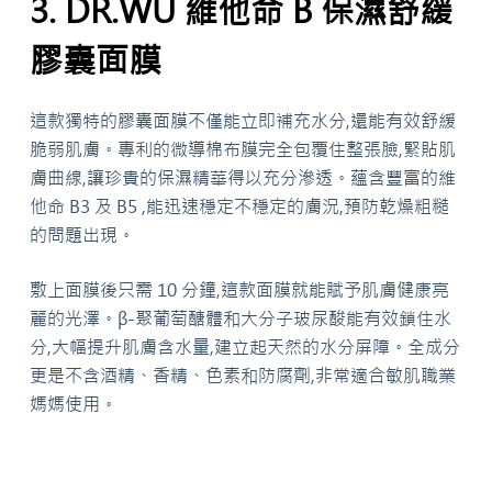
3. DR.WU 維他命 B 保濕舒緩
膠囊面膜
這款獨特的膠囊面膜不僅能立即補充水分,還能有效舒緩
脆弱肌膚。專利的微導棉布膜完全包覆住整張臉,緊貼肌
膚曲線,讓珍貴的保濕精華得以充分滲透。蘊含豐富的維
他命 B3 及 B5 ,能迅速穩定不穩定的膚況,預防乾燥粗糙
的問題出現。
敷上面膜後只需 10 分鐘,這款面膜就能賦予肌膚健康亮
麗的光澤。β-聚葡萄醣體和大分子玻尿酸能有效鎖住水
分,大幅提升肌膚含水量,建立起天然的水分屏障。全成分
更是不含酒精、香精、色素和防腐劑,非常適合敏肌職業
媽媽使用。