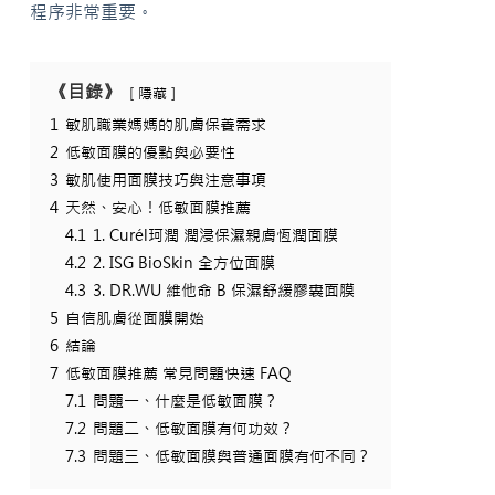
程序非常重要。
《目錄》
隱藏
1
敏肌職業媽媽的肌膚保養需求
2
低敏面膜的優點與必要性
3
敏肌使用面膜技巧與注意事項
4
天然、安心！低敏面膜推薦
4.1
1. Curél珂潤 潤浸保濕親膚恆潤面膜
4.2
2. ISG BioSkin 全方位面膜
4.3
3. DR.WU 維他命 B 保濕舒緩膠囊面膜
5
自信肌膚從面膜開始
6
結論
7
低敏面膜推薦 常見問題快速 FAQ
7.1
問題一、什麼是低敏面膜？
7.2
問題二、低敏面膜有何功效？
7.3
問題三、低敏面膜與普通面膜有何不同？