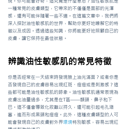
現。你可能會好奇，這究竟是什麼意思？油性敏感肌是
一種常見的皮膚類型，它帶來的不僅僅是面部的光澤
感，還有可能伴隨著一些不適。在這篇文章中，我們將
深入探討油性敏感肌的世界，幫助你更好地瞭解它的特
徵以及成因。透過這些知識，你將能更好地照顧自己的
皮膚，讓它保持在最佳狀態。
辨識油性敏感肌的常見特徵
你是否經常在一天結束時發現臉上油光滿面？或者你是
否發現自己的皮膚容易出現紅斑、痘痘或是刺激感？這
些都可能是油性敏感肌的跡象。油性敏感肌通常表現為
皮膚出油量過多，尤其是在T區——額頭、鼻子和下
巴。這不僅會導致化妝難以持久，還可能引起毛孔堵
塞，進而形成黑頭和痘痘。此外，這種皮膚類型的人可
能會發現自己的皮膚對外界
環境
特別敏感，容易出現紅