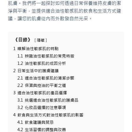
肌膚。我們將一起探討如何透過日常保養維持皮膚的潔
淨與平衡，並提供適合油性敏感肌的飲食和生活方式建
議，讓您的肌膚從內而外散發自然光采。
《目錄》
隱藏
1
瞭解油性敏感肌的特點
1.1
辨識油性敏感肌的常見特徵
1.2
油性敏感肌的成因分析
2
日常生活中的護膚建議
2.1
適合油性敏感肌的清潔步驟
2.2
保濕與控油的平衡之道
3
適合油性敏感肌的產品選擇
3.1
挑選適合油性敏感肌的護膚品
3.2
化妝品選擇的注意事項
4
飲食與生活方式對油性敏感肌的影響
4.1
飲食建議與禁忌
4.2
生活習慣的調整與改善