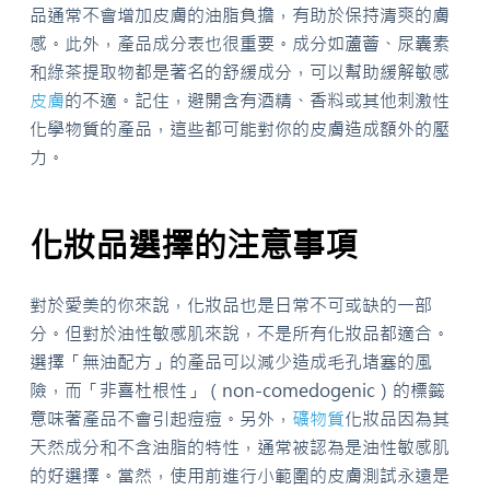
品通常不會增加皮膚的油脂負擔，有助於保持清爽的膚
感。此外，產品成分表也很重要。成分如蘆薈、尿囊素
和綠茶提取物都是著名的舒緩成分，可以幫助緩解敏感
皮膚
的不適。記住，避開含有酒精、香料或其他刺激性
化學物質的產品，這些都可能對你的皮膚造成額外的壓
力。
化妝品選擇的注意事項
對於愛美的你來說，化妝品也是日常不可或缺的一部
分。但對於油性敏感肌來說，不是所有化妝品都適合。
選擇「無油配方」的產品可以減少造成毛孔堵塞的風
險，而「非喜杜根性」（non-comedogenic）的標籤
意味著產品不會引起痘痘。另外，
礦物質
化妝品因為其
天然成分和不含油脂的特性，通常被認為是油性敏感肌
的好選擇。當然，使用前進行小範圍的皮膚測試永遠是