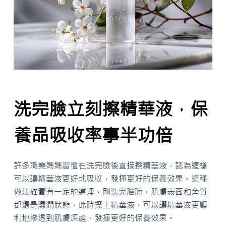
洗完臉立刻擦精華液，保
養品吸收率事半功倍
許多職業媽媽習慣在洗完臉後直接擦精華液，認為這樣
可以讓精華液更好地吸收，發揮更好的保養效果。這種
做法確實有一定的道理。剛洗完臉時，肌膚表面和角質
都還是濕潤狀態，此時擦上精華液，可以讓精華液更順
利地滲透到肌膚深處，發揮更好的保養效果。