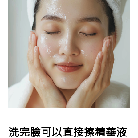
洗完臉可以直接擦精華液