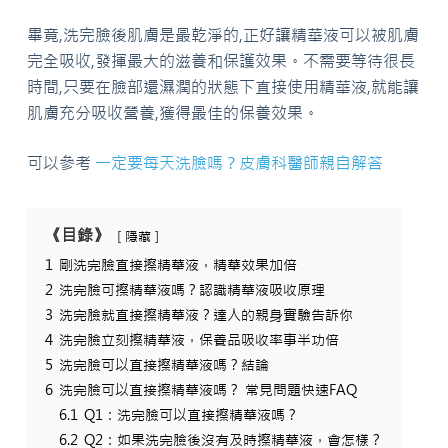
畢竟,洗完臉後肌膚是最乾淨的,正好讓精華液可以被肌膚
完全吸收,發揮最大的滋養和保護效果。不需要等待很長
時間,只要在臉部還濕潤的狀態下直接使用精華液,就能讓
肌膚充分吸收營養,獲得最佳的保養效果。
可以參考
一定要每天洗臉嗎？皮膚科醫師親自解答
《目錄》
隱藏
1
剛洗完臉直接擦精華液，精華效果加倍
2
洗完臉可擦精華液嗎？認識精華液吸收原理
3
洗完臉就直接擦精華液？達人的親身實驗告訴你
4
洗完臉立刻擦精華液，保養品吸收率事半功倍
5
洗完臉可以直接擦精華液嗎？結論
6
洗完臉可以直接擦精華液嗎？ 常見問題快速FAQ
6.1
Q1：洗完臉可以直接擦精華液嗎？
6.2
Q2：如果洗完臉後沒有及時擦精華液，會怎樣？