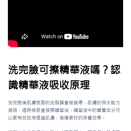
洗完臉可擦精華液嗎？認
識精華液吸收原理
洗完臉後肌膚表面的皮脂膜會被破壞，肌膚的保水能力
減弱，這時候若直接擦精華液，精華液中的營養成分可
以更有效地滲透進肌膚，發揮更好的保養效果。