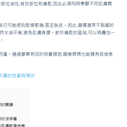
字部位油性,其他部位則偏乾,因此必須同時兼顧不同肌膚需
域仍可能感到乾燥緊繃,甚至脫皮。因此,選擇清爽不黏膩的
維持水油平衡,避免肌膚負擔。對於偏乾的區域,可以再疊加一
。
呵護。通過簡單有效的保養措施,職業媽媽也能擁有自信美
抓癢的危害與預防
衡的關鍵
等於沒保養
別肌膚乾燥危機