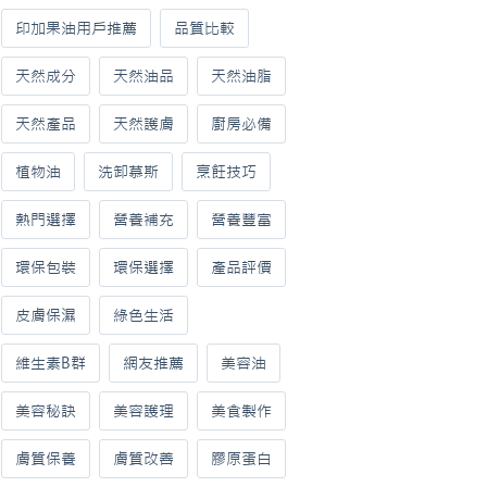
印加果油用戶推薦
品質比較
天然成分
天然油品
天然油脂
天然產品
天然護膚
廚房必備
植物油
洗卸慕斯
烹飪技巧
熱門選擇
營養補充
營養豐富
環保包裝
環保選擇
產品評價
皮膚保濕
綠色生活
維生素B群
網友推薦
美容油
美容秘訣
美容護理
美食製作
膚質保養
膚質改善
膠原蛋白