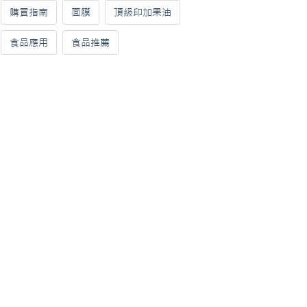
購買指南
面膜
頂級印加果油
食品應用
食品推薦