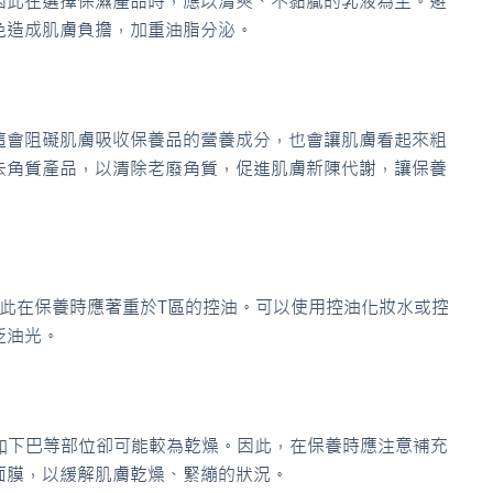
因此在選擇保濕產品時，應以清爽、不黏膩的乳液為主。避
免造成肌膚負擔，加重油脂分泌。
這會阻礙肌膚吸收保養品的營養成分，也會讓肌膚看起來粗
去角質產品，以清除老廢角質，促進肌膚新陳代謝，讓保養
因此在保養時應著重於T區的控油。可以使用控油化妝水或控
泛油光。
頰和下巴等部位卻可能較為乾燥。因此，在保養時應注意補充
面膜，以緩解肌膚乾燥、緊繃的狀況。