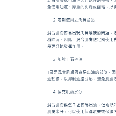
混合肌膚既有油性又有乾性的特徵，
免使用油膩、厚重的乳霜或面霜，以
定期使用去角質產品
混合肌膚容易出現角質堆積的問題，
糙暗沉。因此，混合肌膚應定期使用
品更好地發揮作用。
加強 T 區控油
T區是混合肌膚最容易出油的部位，
油麪膜，以抑制油脂分泌，避免肌膚
補充肌膚水分
混合肌膚雖然 T 區容易出油，但兩
肌膚水分，可以使用保濕噴霧或保濕