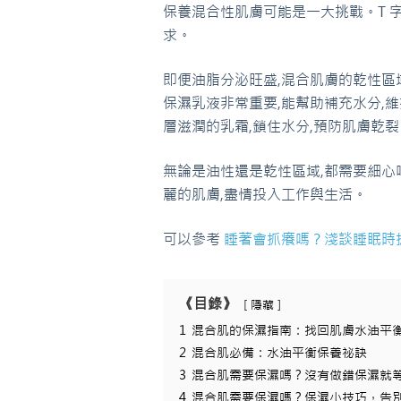
保養混合性肌膚可能是一大挑戰。T 
求。
即便油脂分泌旺盛,混合肌膚的乾性區
保濕乳液非常重要,能幫助補充水分,
層滋潤的乳霜,鎖住水分,預防肌膚乾裂
無論是油性還是乾性區域,都需要細心
麗的肌膚,盡情投入工作與生活。
可以參考
睡著會抓癢嗎？淺談睡眠時
《目錄》
隱藏
1
混合肌的保濕指南：找回肌膚水油平
2
混合肌必備：水油平衡保養祕訣
3
混合肌需要保濕嗎？沒有做錯保濕就
4
混合肌需要保濕嗎？保濕小技巧，告