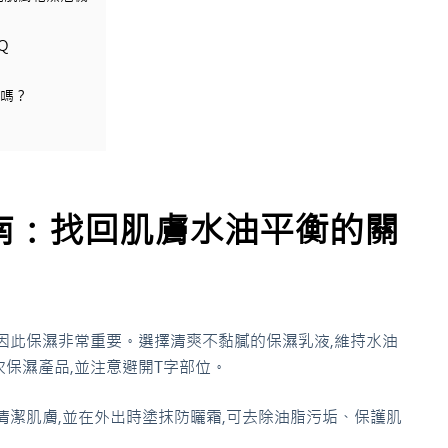
Q
以嗎？
南：找回肌膚水油平衡的關
因此保濕非常重要。選擇清爽不黏膩的保濕乳液,維持水油
保濕產品,並注意避開T字部位。
清潔肌膚,並在外出時塗抹防曬霜,可去除油脂污垢、保護肌