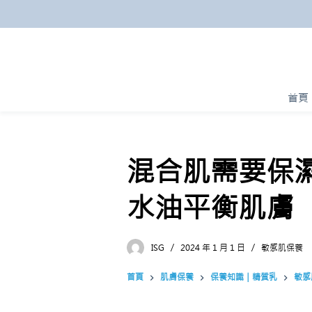
跳
至
主
要
內
首頁
容
混合肌需要保
水油平衡肌膚
ISG
2024 年 1 月 1 日
敏感肌保養
首頁
肌膚保養
保養知識｜精質乳
敏感