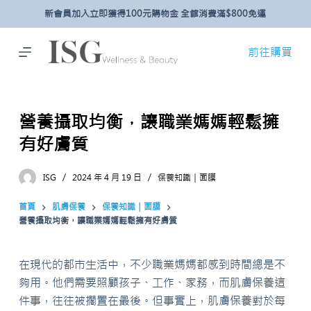
新會員加入立即獲得100元購物金 全館消費滿$800免運
跳
至
主
前往購買
要
內
容
營養攝取均衡，讓職業媽媽輕鬆擁
有好膚質
ISG
2024 年 4 月 19 日
保養知識｜面膜
首頁
肌膚保養
保養知識｜面膜
營養攝取均衡，讓職業媽媽輕鬆擁有好膚質
在現代的都市生活中，不少職業媽媽都感到時間總是不
夠用。他們需要照顧孩子、工作、家務，而肌膚保養這
件事，往往被擱置在最後。但事實上，肌膚保養對於每