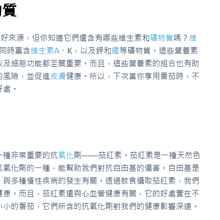
物質
良好來源，但你知道它們還含有哪些維生素和
礦物質
嗎？
維
同時富含
維生素A
、K，以及鉀和
鐵
等礦物質。這些營養素
以及細胞功能都至關重要。而且，這些營養素的組合也有助
的風險，並促進
皮膚
健康。所以，下次當你享用番茄時，不
好處。
一種非常重要的抗
氧化
劑——茄紅素。茄紅素是一種天然色
抗氧化劑的一種，能幫助我們對抗自由基的傷害。自由基是
，與多種慢性疾病的發生有關。透過飲食攝取茄紅素，我們
健康。而且，茄紅素還與心血管健康有關，它的好處實在不
小小的番茄，它們所含的抗氧化劑對我們的健康影響深遠。