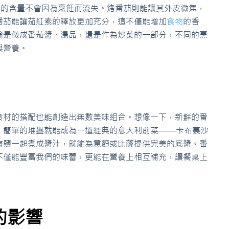
C的含量不會因為烹飪而流失。烤番茄則能讓其外皮微焦，
番茄能讓茄紅素的釋放更加充分，這不僅能增加
食物
的香
論是做成番茄醬、湯品，還是作為炒菜的一部分，不同的烹
與營養。
食材的搭配也能創造出無數美味組合。想像一下，新鮮的番
，簡單的堆疊就能成為一道經典的意大利前菜——卡布裏沙
海鹽一起煮成醬汁，就能為意麪或比薩提供完美的底醬。番
不僅能豐富我們的味蕾，更能在營養上相互補充，讓餐桌上
的影響