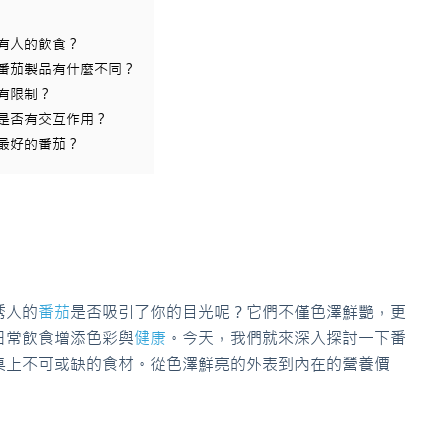
所有人的飲食？
工番茄製品有什麼不同？
有限制？
物是否有交互作用？
上最好的番茄？
誘人的
番茄
是否吸引了你的目光呢？它們不僅色澤鮮艷，更
日常飲食增添色彩與
健康
。今天，我們就來深入探討一下番
桌上不可或缺的食材。從色澤鮮亮的外表到內在的營養價
。