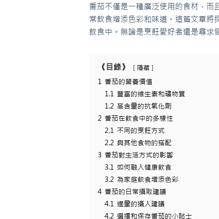
番茄不僅是一種廣泛使用的食材，而
常飲食增添色彩和味道。這篇文章將
飲食中。無論是烹飪愛好者還是尋求
《目錄》
隱藏
1
番茄的營養價值
1.1
豐富的維生素和礦物質
1.2
高含量的抗氧化劑
2
番茄在飲食中的多樣性
2.1
不同的烹飪方式
2.2
與其他食物的搭配
3
番茄對生活方式的影響
3.1
如何融入健康飲食
3.2
為家庭飲食增添色彩
4
番茄的日常攝取建議
4.1
適量的攝入建議
4.2
選擇和保存番茄的小貼士