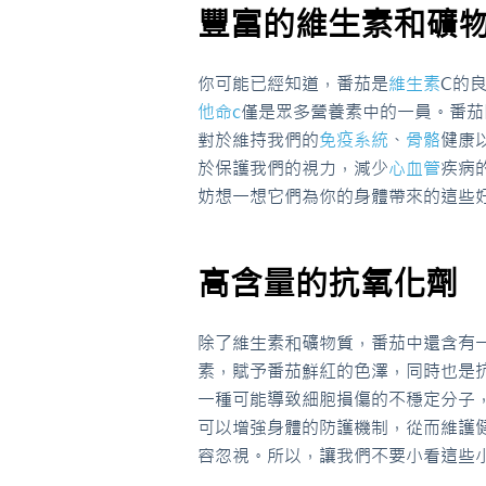
豐富的維生素和礦
你可能已經知道，番茄是
維生素
C的
他命c
僅是眾多營養素中的一員。番茄
對於維持我們的
免疫系統
、
骨骼
健康
於保護我們的視力，減少
心血管
疾病
妨想一想它們為你的身體帶來的這些
高含量的抗氧化劑
除了維生素和礦物質，番茄中還含有
素，賦予番茄鮮紅的色澤，同時也是
一種可能導致細胞損傷的不穩定分子
可以增強身體的防護機制，從而維護
容忽視。所以，讓我們不要小看這些