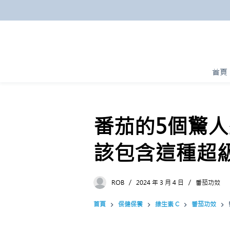
跳
至
主
要
內
首頁
容
番茄的5個驚
該包含這種超
ROB
2024 年 3 月 4 日
番茄功效
首頁
保健保養
維生素 C
番茄功效