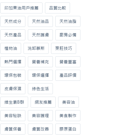
印加果油用戶推薦
品質比較
天然成分
天然油品
天然油脂
天然產品
天然護膚
廚房必備
植物油
洗卸慕斯
烹飪技巧
熱門選擇
營養補充
營養豐富
環保包裝
環保選擇
產品評價
皮膚保濕
綠色生活
維生素B群
網友推薦
美容油
美容秘訣
美容護理
美食製作
膚質保養
膚質改善
膠原蛋白