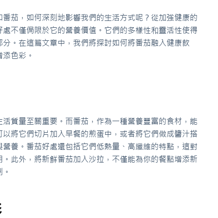
如番茄，如何深刻地影響我們的生活方式呢？從加強健康的
好處不僅侷限於它的營養價值。它們的多樣性和靈活性使得
部分。在這篇文章中，我們將探討如何將番茄融入健康飲
增添色彩。
生活質量至關重要。而番茄，作為一種營養豐富的食材，能
可以將它們切片加入早餐的煎蛋中，或者將它們做成醬汁搭
與營養。番茄好處還包括它們低熱量、高纖維的特點，這對
用。此外，將新鮮番茄加入沙拉，不僅能為你的餐點增添新
劑。
彩