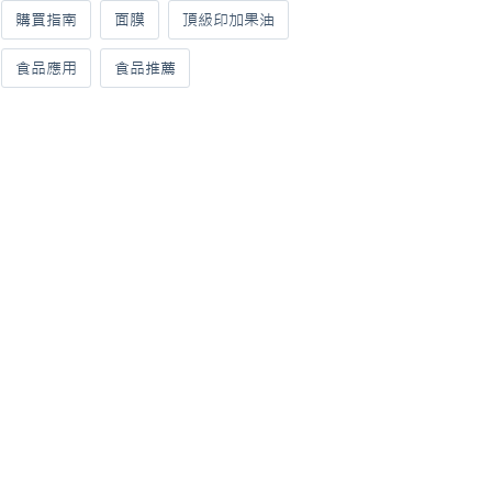
購買指南
面膜
頂級印加果油
食品應用
食品推薦