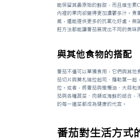
能保留其最原始的鮮甜，而且維生素
內裡的果肉卻變得更加濃鬱多汁。煮
氣，還能提供更多的抗氧化好處。無
飪方法都能讓番茄展現出不同的美味
與其他食物的搭配
番茄不僅可以單獨食用，它們與其他
茄切片與莫札瑞拉起司、羅勒葉一起
拉。或者，將番茄與橄欖油、大蒜和
茄與各種蔬菜、肉類或海鮮的結合，
的每一道菜都成為健康的代言。
番茄對生活方式