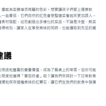
，還能為菜餚增添亮麗的色彩。想要讓孩子們愛上健康飲
入一些番茄，它們自然的紅色會使整道菜看起來更加誘人。
種食材搭配，從而創造出多樣化的菜品。不論是冷盤、熱菜
變得特別，讓家人在享受美味的同時，也能攝取到充足的營
建議
的用途和豐富的營養價值，成為了餐桌上的常客。但你可能
大限度地獲得「番茄好處」呢？讓我們來探討一下日常飲食
選擇和保存這種美味的紅寶石，讓它們在我們的飲食中發揮