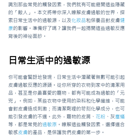
識別那些常見的觸發因素，我們就有可能避開這些隱藏
的「敵人」。本文將帶你深入瞭解皮膚過敏的世界，探
索日常生活中的過敏源，以及
化妝品
和保養品對皮膚
健
康
的影響。準備好了嗎？讓我們一起揭開這些過敏反應
背後的神祕面紗。
日常生活中的過敏源
你可能會驚訝地發現，日常生活中潛藏著無數可能引起
皮膚過敏反應的源頭。從你所穿的衣物到家中的清潔用
品，甚至是你最喜愛的寵物，都有可能成為過敏的「元
兇」。例如，某些衣物中使用的染料和化學纖維，可能
會對皮膚造成刺激；而清潔劑裡的苛刻化學成分，也可
能引發皮膚的不適。此外，寵物的皮屑、
花粉
、灰
塵蟎
等，都是常見的
過敏原
。瞭解這些觸發因素，選擇適合
敏感
皮膚
的產品，是保護我們皮膚的第一步。