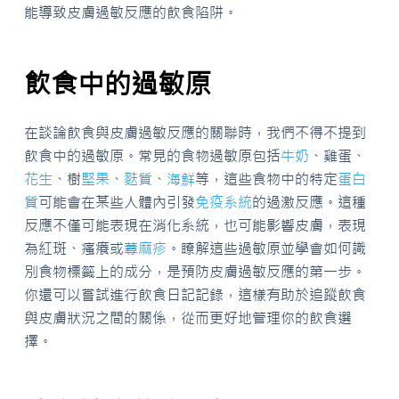
能導致皮膚過敏反應的飲食陷阱。
飲食中的過敏原
在談論飲食與皮膚過敏反應的關聯時，我們不得不提到
飲食中的過敏原。常見的食物過敏原包括
牛奶
、雞蛋、
花生
、樹
堅果
、
麩質
、
海鮮
等，這些食物中的特定
蛋白
質
可能會在某些人體內引發
免疫系統
的過激反應。這種
反應不僅可能表現在消化系統，也可能影響皮膚，表現
為紅斑、瘙癢或
蕁麻疹
。瞭解這些過敏原並學會如何識
別食物標籤上的成分，是預防皮膚過敏反應的第一步。
你還可以嘗試進行飲食日記記錄，這樣有助於追蹤飲食
與皮膚狀況之間的關係，從而更好地管理你的飲食選
擇。